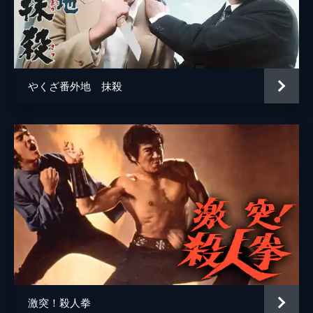
やくざ番外地 抹殺
激突！殺人拳