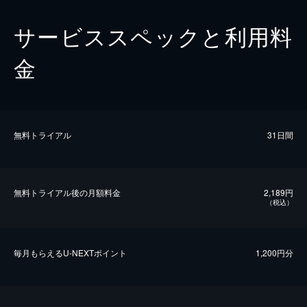
サービススペックと利用料
金
無料トライアル
31日間
無料トライアル後の⽉額料金
2,189円
（税込）
毎⽉もらえるU-NEXTポイント
1,200円分