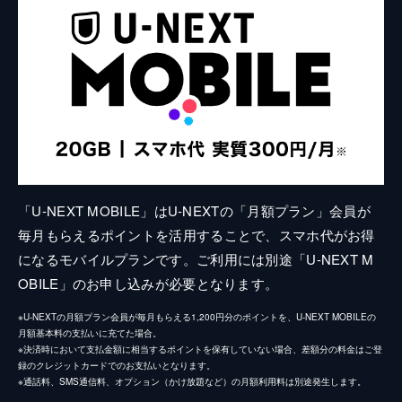
「U-NEXT MOBILE」はU-NEXTの「月額プラン」会員が
毎月もらえるポイントを活用することで、スマホ代がお得
になるモバイルプランです。ご利用には別途「U-NEXT M
OBILE」のお申し込みが必要となります。
※U-NEXTの月額プラン会員が毎月もらえる1,200円分のポイントを、U-NEXT MOBILEの
月額基本料の支払いに充てた場合。
※決済時において支払金額に相当するポイントを保有していない場合、差額分の料金はご登
録のクレジットカードでのお支払いとなります。
※通話料、SMS通信料、オプション（かけ放題など）の月額利用料は別途発生します。