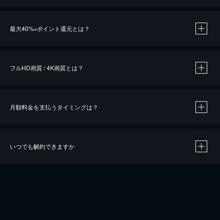
※
最大40%
ポイント還元とは？
※
※
作品によって必要なポイントが異なります。
フルHD画質 / 4K画質とは？
月額料金を支払うタイミングは？
※
40％ポイント還元の対象は、クレジットカード決済による作品の購入 / レンタルです。
※
iOSアプリのUコイン決済による作品の購入 / レンタルは、20％のポイント還元です。
※
還元の対象外となる決済方法や商品があります。くわしくは
こちら
をご確認ください。
いつでも解約できますか
こちら