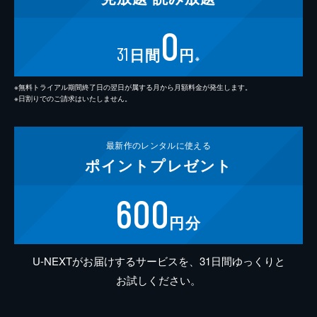
0
31
日間
円
※
※無料トライアル期間終了日の翌日が属する月から月額料金が発生します。
※日割りでのご請求はいたしません。
最新作の
レンタルに使える
ポイント
プレゼント
600
円分
U-NEXTがお届けするサービスを、31日間ゆっくりと
お試しください。