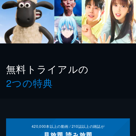
無料トライアルの
2つの特典
420,000
本以上の動画 /
210
誌以上の雑誌が
見放題
読み放題