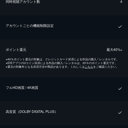
同時視聴アカウント数
4
アカウントごとの機能制限設定
ポイント還元
最⼤40%
※
※
40％ポイント還元の対象は、クレジットカード決済による作品の購入 / レンタルです。
※
iOSアプリのUコイン決済による作品の購入 / レンタルは、20％のポイント還元です。
※
還元の対象外となる決済方法や商品があります。くわしくは
こちら
をご確認ください。
フルHD画質 / 4K画質
⾼⾳質（DOLBY DIGITAL PLUS）