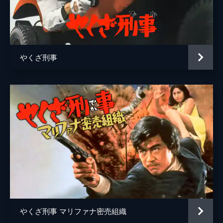
原
太古八郎
三好
小林稔侍
三鬼の配下
西本良二郎
やくざ刑事
三鬼の配下
鈴木健之
三鬼の配下
沢田浩二
芸能記者
伊達弘
芸能記者
金子洋一
監督
鷹森立一
脚本
神波史男
鷹森立一
音楽
八木正生
やくざ刑事 マリファナ密売組織