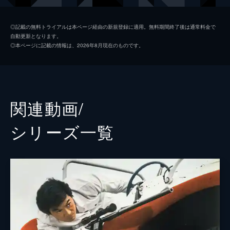
古谷
河合絃司
◎記載の無料トライアルは本ページ経由の新規登録に適用。無料期間終了後は通常料金で
自動更新となります。
難波陽造
内田良平
◎本ページに記載の情報は、2026年8月現在のものです。
荒木義勇
水島道太郎
クロード田代
室田日出男
北玲子
大堀早苗
関連動画/
三鬼
日尾孝司
シリーズ⼀覧
牙
久地明
鷹
土山登志幸
エンジェル
風間健
尾形
夏八木勲
尾形恵美
有吉ひとみ