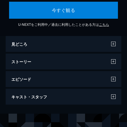
今すぐ観る
U-NEXTをご利用中／過去に利用したことがある方は
こちら
見どころ
ストーリー
エピソード
やくざ刑事 俺たちに墓はない
キャスト・スタッフ
86分
出演
隼田志郎
千葉真一
峰尾豪
人見明