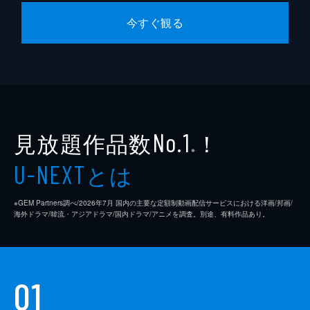
今すぐ観る
見放題作品数
！
No.1
※
とは
U-NEXT
※GEM Partners調べ/2026年7⽉ 国内の主要な定額制動画配信サービスにおける洋画/邦画/
海外ドラマ/韓流・アジアドラマ/国内ドラマ/アニメを調査。別途、有料作品あり。
01