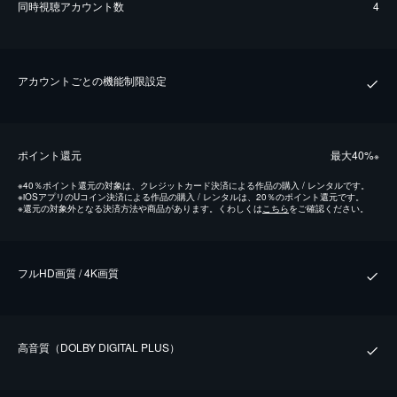
同時視聴アカウント数
4
アカウントごとの機能制限設定
ポイント還元
最⼤40%
※
※
40％ポイント還元の対象は、クレジットカード決済による作品の購入 / レンタルです。
※
iOSアプリのUコイン決済による作品の購入 / レンタルは、20％のポイント還元です。
※
還元の対象外となる決済方法や商品があります。くわしくは
こちら
をご確認ください。
フルHD画質 / 4K画質
⾼⾳質（DOLBY DIGITAL PLUS）