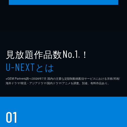
見放題作品数
！
No.1
※
とは
U-NEXT
※GEM Partners調べ/2026年7⽉ 国内の主要な定額制動画配信サービスにおける洋画/邦画/
海外ドラマ/韓流・アジアドラマ/国内ドラマ/アニメを調査。別途、有料作品あり。
01