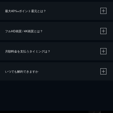
※
最大40%
ポイント還元とは？
※
※
作品によって必要なポイントが異なります。
フルHD画質 / 4K画質とは？
月額料金を支払うタイミングは？
※
40％ポイント還元の対象は、クレジットカード決済による作品の購入 / レンタルです。
※
iOSアプリのUコイン決済による作品の購入 / レンタルは、20％のポイント還元です。
※
還元の対象外となる決済方法や商品があります。くわしくは
こちら
をご確認ください。
いつでも解約できますか
こちら