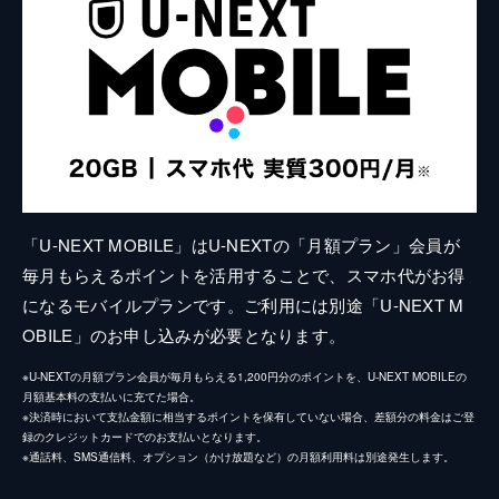
「U-NEXT MOBILE」はU-NEXTの「月額プラン」会員が
毎月もらえるポイントを活用することで、スマホ代がお得
になるモバイルプランです。ご利用には別途「U-NEXT M
OBILE」のお申し込みが必要となります。
※U-NEXTの月額プラン会員が毎月もらえる1,200円分のポイントを、U-NEXT MOBILEの
月額基本料の支払いに充てた場合。
※決済時において支払金額に相当するポイントを保有していない場合、差額分の料金はご登
録のクレジットカードでのお支払いとなります。
※通話料、SMS通信料、オプション（かけ放題など）の月額利用料は別途発生します。