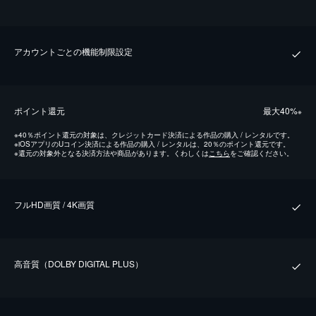
アカウントごとの機能制限設定
ポイント還元
最⼤40%
※
※
40％ポイント還元の対象は、クレジットカード決済による作品の購入 / レンタルです。
※
iOSアプリのUコイン決済による作品の購入 / レンタルは、20％のポイント還元です。
※
還元の対象外となる決済方法や商品があります。くわしくは
こちら
をご確認ください。
フルHD画質 / 4K画質
⾼⾳質（DOLBY DIGITAL PLUS）