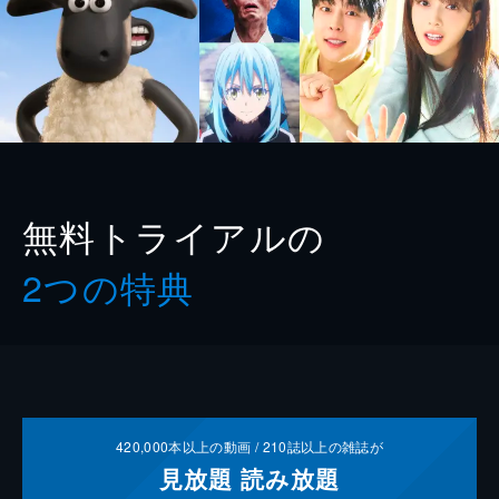
無料トライアルの
2つの特典
420,000
本以上の動画 /
210
誌以上の雑誌が
見放題
読み放題