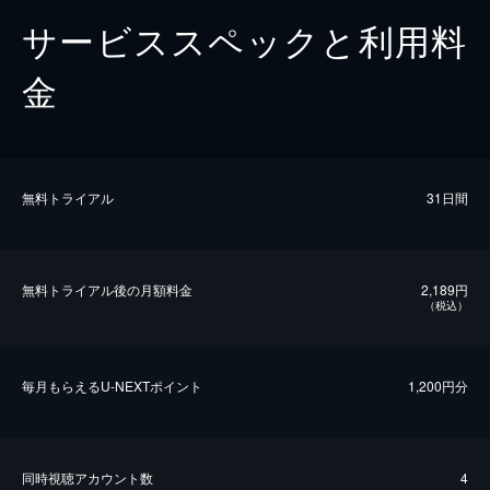
サービススペックと利用料
金
無料トライアル
31日間
無料トライアル後の⽉額料金
2,189円
（税込）
毎⽉もらえるU-NEXTポイント
1,200円分
同時視聴アカウント数
4