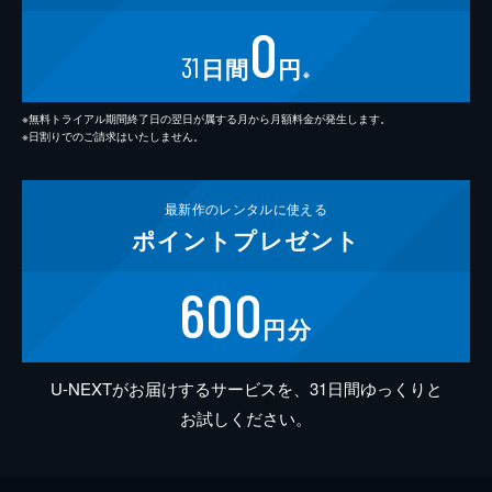
0
31
日間
円
※
※無料トライアル期間終了日の翌日が属する月から月額料金が発生します。
※日割りでのご請求はいたしません。
最新作の
レンタルに使える
ポイント
プレゼント
600
円分
U-NEXTがお届けするサービスを、31日間ゆっくりと
お試しください。