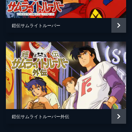
28分
村瀬修功
原作
矢立肇
鎧伝サムライトルーパー
音楽
戸塚修
演出
杉島邦久
赤根和樹
浜津守
作画監督
村瀬修功
塩山紀生
アニメーション制作
サンライズ
鎧伝サムライトルーパー外伝