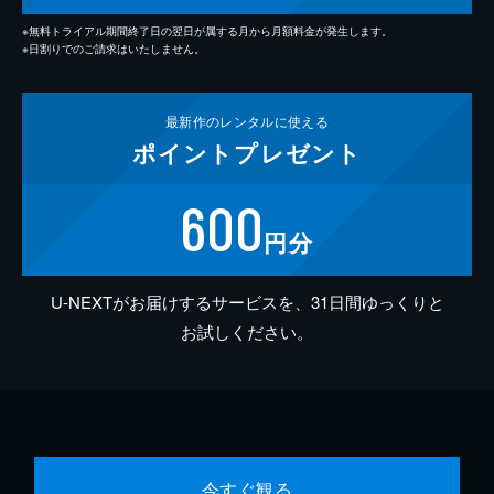
※無料トライアル期間終了日の翌日が属する月から月額料金が発生します。
※日割りでのご請求はいたしません。
最新作の
レンタルに使える
ポイント
プレゼント
600
円分
U-NEXTがお届けするサービスを、31日間ゆっくりと
お試しください。
今すぐ観る