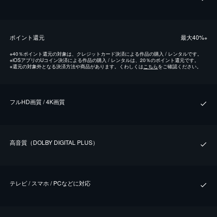
ポイント還元
最⼤40%
※
※
40％ポイント還元の対象は、クレジットカード決済による作品の購入 / レンタルです。
※
iOSアプリのUコイン決済による作品の購入 / レンタルは、20％のポイント還元です。
※
還元の対象外となる決済方法や商品があります。くわしくは
こちら
をご確認ください。
フルHD画質 / 4K画質
⾼⾳質（DOLBY DIGITAL PLUS）
テレビ / スマホ / PCなどに対応