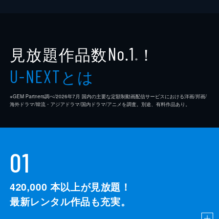
見放題作品数
！
No.1
※
とは
U-NEXT
※GEM Partners調べ/2026年7⽉ 国内の主要な定額制動画配信サービスにおける洋画/邦画/
海外ドラマ/韓流・アジアドラマ/国内ドラマ/アニメを調査。別途、有料作品あり。
01
420,000
本以上が見放題！
最新レンタル作品も充実。