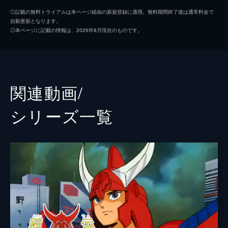
第2話 黒い輝煌帝
光輪の征士
中村大樹
黒い輝煌帝をまとう褐色の肌の少年、ムカラ
◎記載の無料トライアルは本ページ経由の新規登録に適用。無料期間終了後は通常料金で
自動更新となります。
の攻撃で、リョウとセイジはサバンナに飛ば
水滸の伸
佐々木望
◎本ページに記載の情報は、2026年8月現在のものです。
される。ムカラは白い輝煌帝との戦いを望ん
金剛の秀
西村智博
でいるが…。一方、戦うことに疑問を抱くシ
ンは…。
山野純
渡辺久美子
28分
ナスティ・柳生
日下部かおり
第3話 走り始めた鎧
関連動画/
許嫁のナリアの制止を無視し、リョウとセイ
太陽のムカラ
福士恵二
ジに攻撃を仕掛けるムカラ。戦いの中セイジ
シリーズ⼀覧
は、この戦いが心のない鎧によって操られて
ナリア
鷹森淑乃
いることを知る。戦いに取り憑かれた鎧の意
志を否定するリョウは…。
アナウンサー
橋本博
28分
警官Ａ／ガソリンスタンドの男
鈴木宏之
第4話 悲しみを超えるものを、求めて！
瀕死の状態が続くリョウとセイジ。しかし、
警官Ｂ
巻島直樹
2人の回復を願う心に応えるように、純の目
の前に、迷いを乗り越えたシンが現れる。こ
監督
浜津守
の無意味な戦いは全て鎧が求める「戦い」へ
キャラクターデザイン
塩山紀生
の欲求だと知る一同は…。