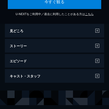
今すぐ観る
U-NEXTをご利用中／過去に利用したことがある方は
こちら
見どころ
ストーリー
エピソード
第1話 太陽のムカラ
キャスト・スタッフ
鎧戦士の役割から解放された5人の少年は、
高校生らしい夏休みを満喫していた。しか
し、突如新宿を怪現象が襲う。地表を撫でる
声の出演
烈火の遼
草尾毅
熱風、街を包むジャングル…。
天空の当麻
竹村拓
25分