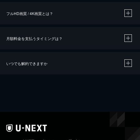
フルHD画質 / 4K画質とは？
月額料金を支払うタイミングは？
※
40％ポイント還元の対象は、クレジットカード決済による作品の購入 / レンタルです。
※
iOSアプリのUコイン決済による作品の購入 / レンタルは、20％のポイント還元です。
※
還元の対象外となる決済方法や商品があります。くわしくは
こちら
をご確認ください。
いつでも解約できますか
こちら