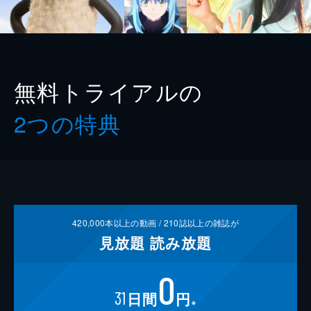
無料トライアルの
2つの特典
420,000
本以上の動画 /
210
誌以上の雑誌が
見放題
読み放題
0
31
日間
円
※