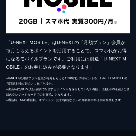
「U-NEXT MOBILE」はU-NEXTの「月額プラン」会員が
毎月もらえるポイントを活用することで、スマホ代がお得
になるモバイルプランです。ご利用には別途「U-NEXT M
OBILE」のお申し込みが必要となります。
※U-NEXTの月額プラン会員が毎月もらえる1,200円分のポイントを、U-NEXT MOBILEの
月額基本料の支払いに充てた場合。
※決済時において支払金額に相当するポイントを保有していない場合、差額分の料金はご登
録のクレジットカードでのお支払いとなります。
※通話料、SMS通信料、オプション（かけ放題など）の月額利用料は別途発生します。