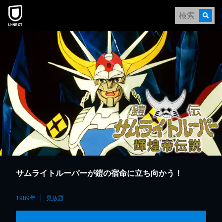
本文へスキップ
サムライトルーパーが鎧の宿命に立ち向かう！
1989年
見放題