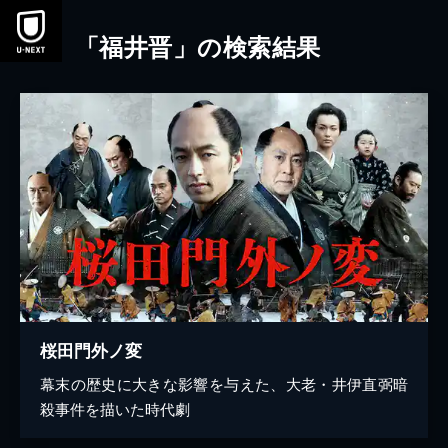
本文へスキップ
「福井晋」の検索結果
桜田門外ノ変
幕末の歴史に大きな影響を与えた、大老・井伊直弼暗
殺事件を描いた時代劇