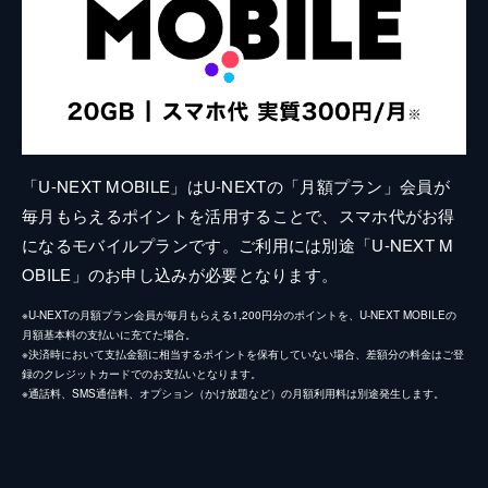
「U-NEXT MOBILE」はU-NEXTの「月額プラン」会員が
毎月もらえるポイントを活用することで、スマホ代がお得
になるモバイルプランです。ご利用には別途「U-NEXT M
OBILE」のお申し込みが必要となります。
※U-NEXTの月額プラン会員が毎月もらえる1,200円分のポイントを、U-NEXT MOBILEの
月額基本料の支払いに充てた場合。
※決済時において支払金額に相当するポイントを保有していない場合、差額分の料金はご登
録のクレジットカードでのお支払いとなります。
※通話料、SMS通信料、オプション（かけ放題など）の月額利用料は別途発生します。