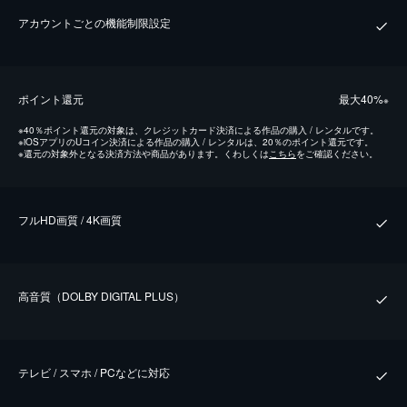
アカウントごとの機能制限設定
ポイント還元
最⼤40%
※
※
40％ポイント還元の対象は、クレジットカード決済による作品の購入 / レンタルです。
※
iOSアプリのUコイン決済による作品の購入 / レンタルは、20％のポイント還元です。
※
還元の対象外となる決済方法や商品があります。くわしくは
こちら
をご確認ください。
フルHD画質 / 4K画質
⾼⾳質（DOLBY DIGITAL PLUS）
テレビ / スマホ / PCなどに対応