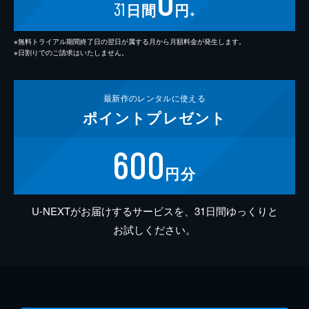
0
31
日間
円
※
※無料トライアル期間終了日の翌日が属する月から月額料金が発生します。
※日割りでのご請求はいたしません。
最新作の
レンタルに使える
ポイント
プレゼント
600
円分
U-NEXTがお届けするサービスを、31日間ゆっくりと
お試しください。