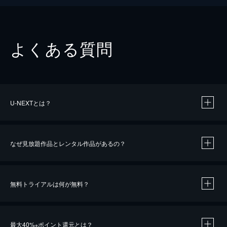
よくある質問
U-NEXTとは？
なぜ見放題作品とレンタル作品があるの？
無料トライアルは何が無料？
※
最大40%
ポイント還元とは？
※