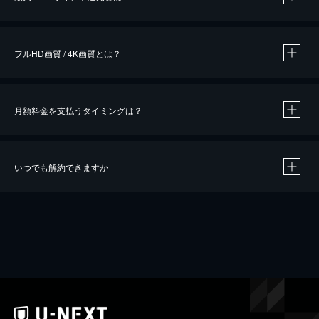
※
作品によって必要なポイントが異なります。
フルHD画質 / 4K画質とは？
月額料金を支払うタイミングは？
※
40％ポイント還元の対象は、クレジットカード決済による作品の購入 / レンタルです。
※
iOSアプリのUコイン決済による作品の購入 / レンタルは、20％のポイント還元です。
※
還元の対象外となる決済方法や商品があります。くわしくは
こちら
をご確認ください。
いつでも解約できますか
こちら