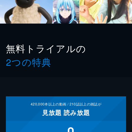
無料トライアルの
2つの特典
420,000
本以上の動画 /
210
誌以上の雑誌が
見放題
読み放題