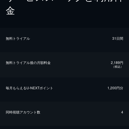
金
無料トライアル
31日間
無料トライアル後の⽉額料金
2,189円
（税込）
毎⽉もらえるU-NEXTポイント
1,200円分
同時視聴アカウント数
4