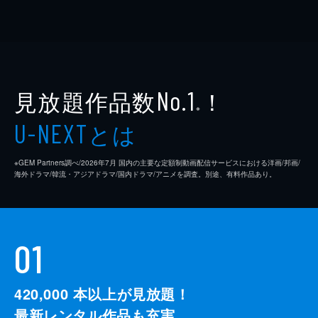
見放題作品数
！
No.1
※
とは
U-NEXT
※GEM Partners調べ/2026年7⽉ 国内の主要な定額制動画配信サービスにおける洋画/邦画/
海外ドラマ/韓流・アジアドラマ/国内ドラマ/アニメを調査。別途、有料作品あり。
01
420,000
本以上が見放題！
最新レンタル作品も充実。