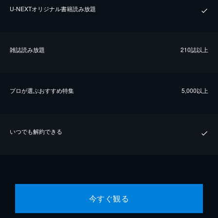
U-NEXTオリジナル書籍読み放題
雑誌読み放題
210誌以上
プロが選ぶおすすめ特集
5,000以上
いつでも解約できる
今すぐ観る