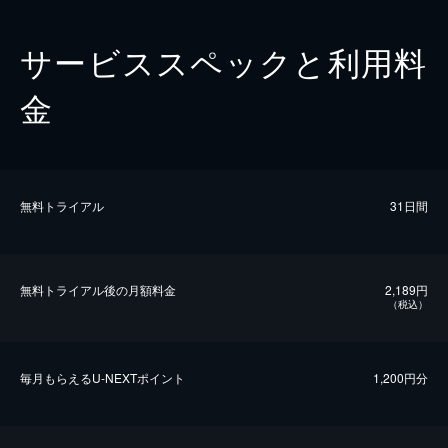
サービススペックと利用料
金
無料トライアル
31日間
無料トライアル後の⽉額料金
2,189円
（税込）
毎⽉もらえるU-NEXTポイント
1,200円分