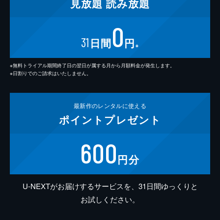
見放題
読み放題
0
31
日間
円
※
※無料トライアル期間終了日の翌日が属する月から月額料金が発生します。
※日割りでのご請求はいたしません。
最新作の
レンタルに使える
ポイント
プレゼント
600
円分
U-NEXTがお届けするサービスを、31日間ゆっくりと
お試しください。