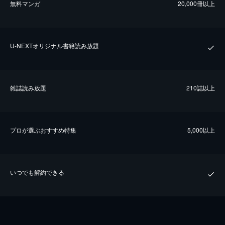
無料マンガ
20,000冊以上
U-NEXTオリジナル書籍読み放題
雑誌読み放題
210誌以上
プロが選ぶおすすめ特集
5,000以上
いつでも解約できる