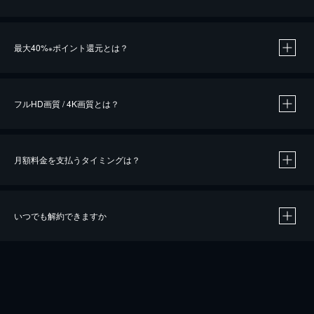
※
最大40%
ポイント還元とは？
※
※
作品によって必要なポイントが異なります。
フルHD画質 / 4K画質とは？
月額料金を支払うタイミングは？
※
40％ポイント還元の対象は、クレジットカード決済による作品の購入 / レンタルです。
※
iOSアプリのUコイン決済による作品の購入 / レンタルは、20％のポイント還元です。
※
還元の対象外となる決済方法や商品があります。くわしくは
こちら
をご確認ください。
いつでも解約できますか
こちら