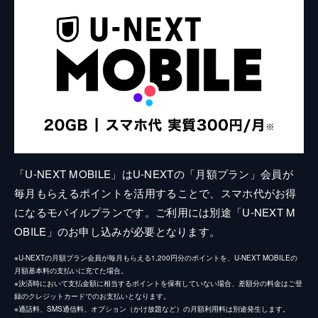
「U-NEXT MOBILE」はU-NEXTの「月額プラン」会員が
毎月もらえるポイントを活用することで、スマホ代がお得
になるモバイルプランです。ご利用には別途「U-NEXT M
OBILE」のお申し込みが必要となります。
※U-NEXTの月額プラン会員が毎月もらえる1,200円分のポイントを、U-NEXT MOBILEの
月額基本料の支払いに充てた場合。
※決済時において支払金額に相当するポイントを保有していない場合、差額分の料金はご登
録のクレジットカードでのお支払いとなります。
※通話料、SMS通信料、オプション（かけ放題など）の月額利用料は別途発生します。