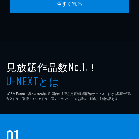
今すぐ観る
見放題作品数
！
No.1
※
とは
U-NEXT
※GEM Partners調べ/2026年7⽉ 国内の主要な定額制動画配信サービスにおける洋画/邦画/
海外ドラマ/韓流・アジアドラマ/国内ドラマ/アニメを調査。別途、有料作品あり。
01