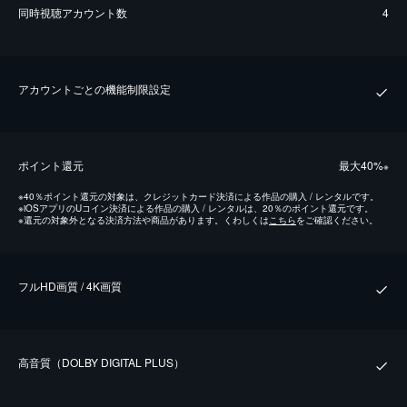
同時視聴アカウント数
4
アカウントごとの機能制限設定
ポイント還元
最⼤40%
※
※
40％ポイント還元の対象は、クレジットカード決済による作品の購入 / レンタルです。
※
iOSアプリのUコイン決済による作品の購入 / レンタルは、20％のポイント還元です。
※
還元の対象外となる決済方法や商品があります。くわしくは
こちら
をご確認ください。
フルHD画質 / 4K画質
⾼⾳質（DOLBY DIGITAL PLUS）