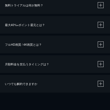
無料トライアルは何が無料？
※
最大40%
ポイント還元とは？
※
※
作品によって必要なポイントが異なります。
フルHD画質 / 4K画質とは？
月額料金を支払うタイミングは？
※
40％ポイント還元の対象は、クレジットカード決済による作品の購入 / レンタルです。
※
iOSアプリのUコイン決済による作品の購入 / レンタルは、20％のポイント還元です。
※
還元の対象外となる決済方法や商品があります。くわしくは
こちら
をご確認ください。
いつでも解約できますか