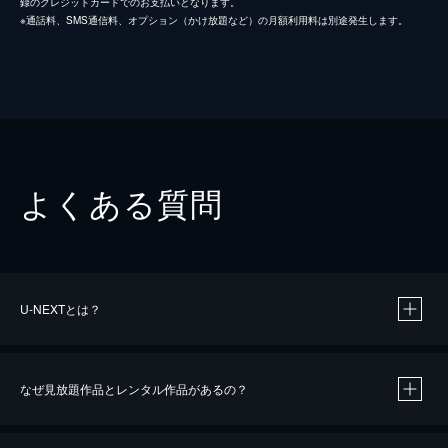
録のクレジットカードでのお支払いとなります。
※通話料、SMS通信料、オプション（かけ放題など）の月額利用料は別途発生します。
よくある質問
U-NEXTとは？
なぜ見放題作品とレンタル作品があるの？