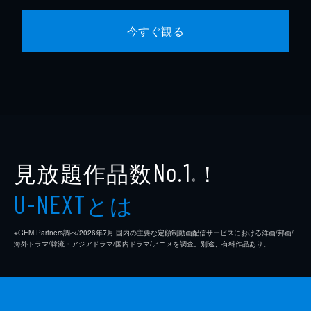
今すぐ観る
見放題作品数
！
No.1
※
とは
U-NEXT
※GEM Partners調べ/2026年7⽉ 国内の主要な定額制動画配信サービスにおける洋画/邦画/
海外ドラマ/韓流・アジアドラマ/国内ドラマ/アニメを調査。別途、有料作品あり。