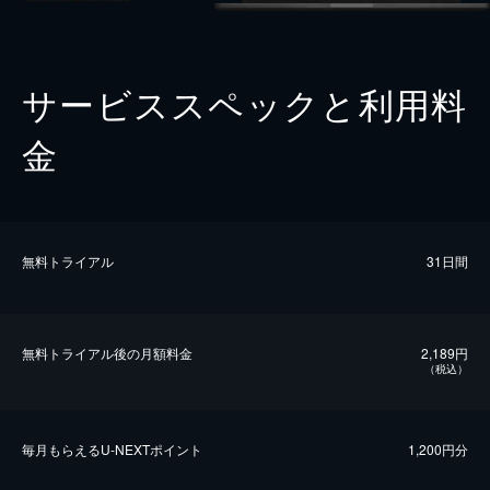
サービススペックと利用料
金
無料トライアル
31日間
無料トライアル後の⽉額料金
2,189円
（税込）
毎⽉もらえるU-NEXTポイント
1,200円分