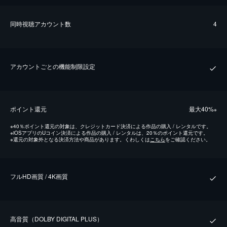
同時視聴アカウント数
4
アカウントごとの機能制限設定
ポイント還元
最⼤40%
※
※
40％ポイント還元の対象は、クレジットカード決済による作品の購入 / レンタルです。
※
iOSアプリのUコイン決済による作品の購入 / レンタルは、20％のポイント還元です。
※
還元の対象外となる決済方法や商品があります。くわしくは
こちら
をご確認ください。
フルHD画質 / 4K画質
⾼⾳質（DOLBY DIGITAL PLUS）