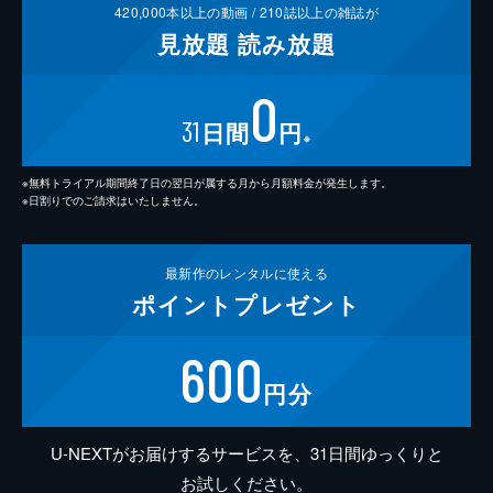
420,000
本以上の動画 /
210
誌以上の雑誌が
見放題
読み放題
0
31
日間
円
※
※無料トライアル期間終了日の翌日が属する月から月額料金が発生します。
※日割りでのご請求はいたしません。
最新作の
レンタルに使える
ポイント
プレゼント
600
円分
U-NEXTがお届けするサービスを、31日間ゆっくりと
お試しください。