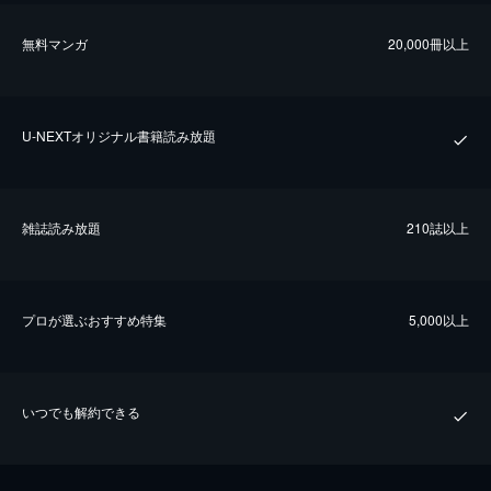
無料マンガ
20,000冊以上
U-NEXTオリジナル書籍読み放題
雑誌読み放題
210誌以上
プロが選ぶおすすめ特集
5,000以上
いつでも解約できる