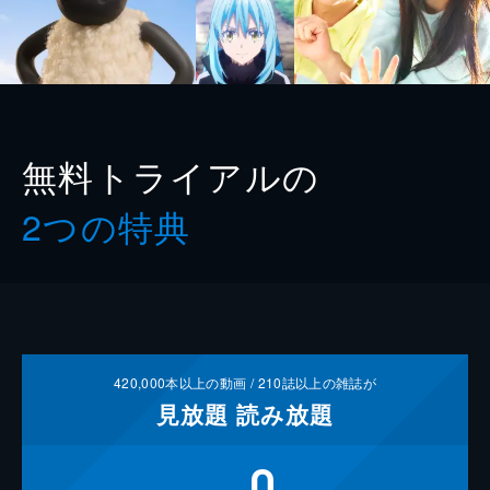
無料トライアルの
2つの特典
420,000
本以上の動画 /
210
誌以上の雑誌が
見放題
読み放題
0