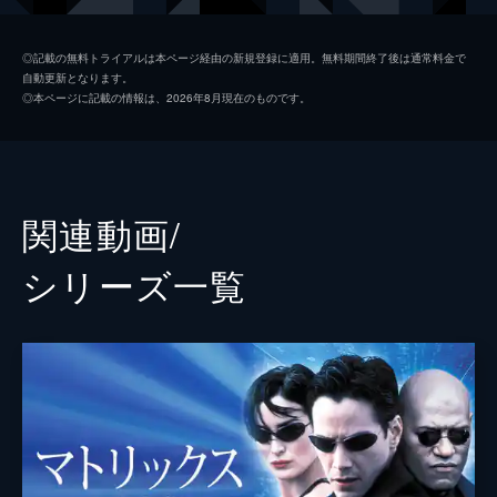
乗り込む。
138分
トリニティー
キャリー＝アン・モス
◎記載の無料トライアルは本ページ経由の新規登録に適用。無料期間終了後は通常料金で
自動更新となります。
エージェント・スミス
ヒューゴ・ウィーヴィング
◎本ページに記載の情報は、2026年8月現在のものです。
エージェント・トンプソン
マット・マッコーム
ナイオビ
ジェイダ・ピンケット＝スミス
パーセフォニー
モニカ・ベルッチ
関連動画/
リンク
ハロルド・ペリノー
シリーズ⼀覧
ロック
ハリー・Ｊ・レニックス
ジー
ノーナ・Ｍ・ゲイ
キッド
クレイトン・ワトソン
カズ
ジーナ・トーレス
メロヴィンジアン
ランベール・ウィルソン