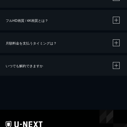
※
作品によって必要なポイントが異なります。
フルHD画質 / 4K画質とは？
月額料金を支払うタイミングは？
※
40％ポイント還元の対象は、クレジットカード決済による作品の購入 / レンタルです。
※
iOSアプリのUコイン決済による作品の購入 / レンタルは、20％のポイント還元です。
※
還元の対象外となる決済方法や商品があります。くわしくは
こちら
をご確認ください。
いつでも解約できますか
こちら