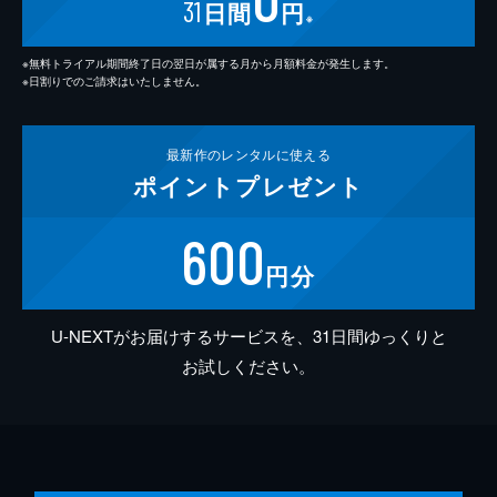
31
日間
円
※
※無料トライアル期間終了日の翌日が属する月から月額料金が発生します。
※日割りでのご請求はいたしません。
最新作の
レンタルに使える
ポイント
プレゼント
600
円分
U-NEXTがお届けするサービスを、31日間ゆっくりと
お試しください。