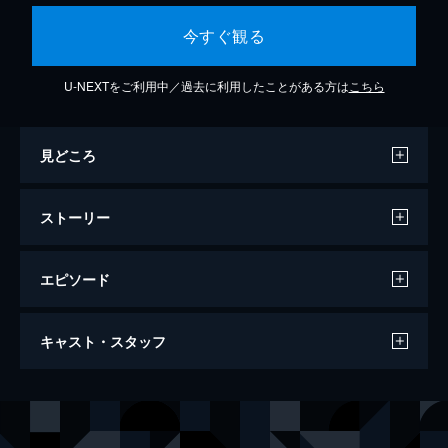
今すぐ観る
U-NEXTをご利用中／過去に利用したことがある方は
こちら
見どころ
ストーリー
エピソード
マトリックス リローデッド
キャスト・スタッフ
人類の未来と希望は、救世主として覚醒した
ネオに託された!! ネオ、トリニティー、モー
フィアスの３人は驚異の肉体と武器を携え、
出演
ネオ／トーマス・アンダーソン
キアヌ・リーヴス
この戦いに終止符を打つべくマトリックスへ
モーフィアス
ローレンス・フィッシュバーン