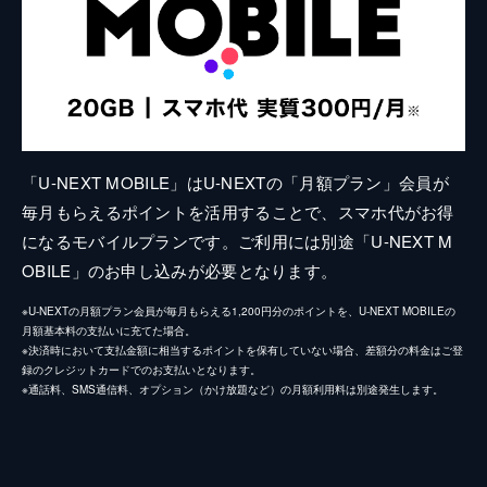
「U-NEXT MOBILE」はU-NEXTの「月額プラン」会員が
毎月もらえるポイントを活用することで、スマホ代がお得
になるモバイルプランです。ご利用には別途「U-NEXT M
OBILE」のお申し込みが必要となります。
※U-NEXTの月額プラン会員が毎月もらえる1,200円分のポイントを、U-NEXT MOBILEの
月額基本料の支払いに充てた場合。
※決済時において支払金額に相当するポイントを保有していない場合、差額分の料金はご登
録のクレジットカードでのお支払いとなります。
※通話料、SMS通信料、オプション（かけ放題など）の月額利用料は別途発生します。