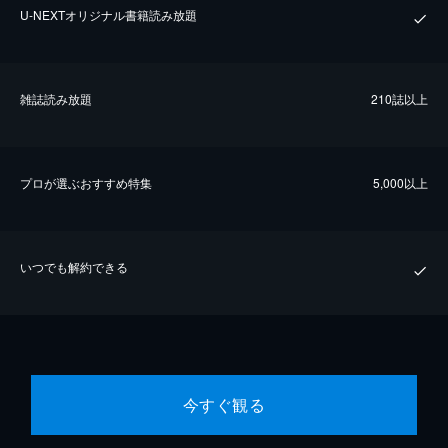
U-NEXTオリジナル書籍読み放題
雑誌読み放題
210誌以上
プロが選ぶおすすめ特集
5,000以上
いつでも解約できる
今すぐ観る