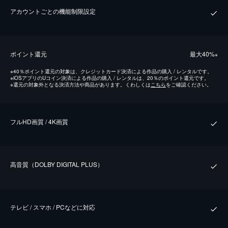
アカウントごとの機能制限設定
ポイント還元
最⼤40%
※
※
40％ポイント還元の対象は、クレジットカード決済による作品の購入 / レンタルです。
※
iOSアプリのUコイン決済による作品の購入 / レンタルは、20％のポイント還元です。
※
還元の対象外となる決済方法や商品があります。くわしくは
こちら
をご確認ください。
フルHD画質 / 4K画質
⾼⾳質（DOLBY DIGITAL PLUS）
テレビ / スマホ / PCなどに対応