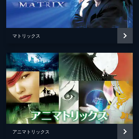
ザ・ツインズ（ツイン１）
エイドリアン・レイメント
ザ・ツインズ（ツイン２）
ニール・レイメント
ゴースト
アンソニー・ウォン
マトリックス
キー・メーカー
ランダル・ダク・キム
セラフ
コリン・チョウ
ハーマン評議員
アンソニー・ザーブ
ベイン
イアン・ブリス
予言者（オラクル）
グロリア・フォスター
設計者（アーキテクト）
ヘルムート・バカイティス
マルコム・ケナード
ジュネヴィーヴ・オライリー
アニマトリックス
監督
アンディ・ウォシャウスキー