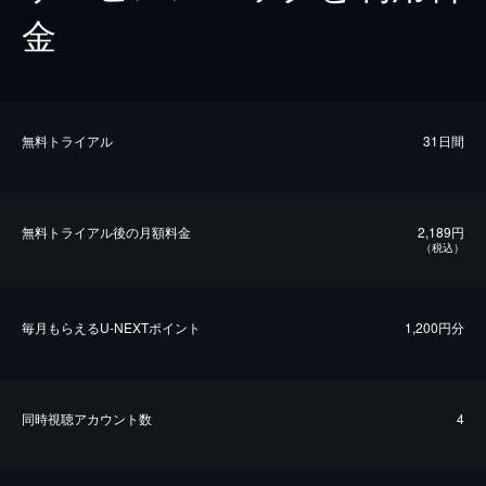
金
無料トライアル
31日間
無料トライアル後の⽉額料金
2,189円
（税込）
毎⽉もらえるU-NEXTポイント
1,200円分
同時視聴アカウント数
4