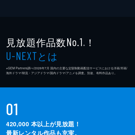
見放題作品数
！
No.1
※
とは
U-NEXT
※GEM Partners調べ/2026年7⽉ 国内の主要な定額制動画配信サービスにおける洋画/邦画/
海外ドラマ/韓流・アジアドラマ/国内ドラマ/アニメを調査。別途、有料作品あり。
01
420,000
本以上が見放題！
最新レンタル作品も充実。