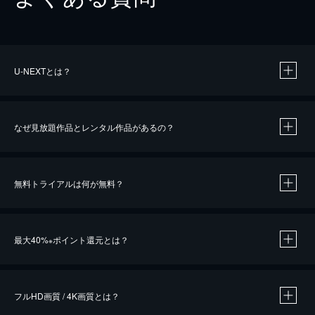
U-NEXTとは？
なぜ見放題作品とレンタル作品があるの？
無料トライアルは何が無料？
※
最大40%
ポイント還元とは？
※
※
作品によって必要なポイントが異なります。
フルHD画質 / 4K画質とは？