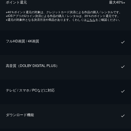
ポイント還元
最⼤40%
※
※
40％ポイント還元の対象は、クレジットカード決済による作品の購入 / レンタルです。
※
iOSアプリのUコイン決済による作品の購入 / レンタルは、20％のポイント還元です。
※
還元の対象外となる決済方法や商品があります。くわしくは
こちら
をご確認ください。
フルHD画質 / 4K画質
⾼⾳質（DOLBY DIGITAL PLUS）
テレビ / スマホ / PCなどに対応
ダウンロード機能