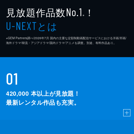
見放題作品数
！
No.1
※
とは
U-NEXT
※GEM Partners調べ/2026年7⽉ 国内の主要な定額制動画配信サービスにおける洋画/邦画/
海外ドラマ/韓流・アジアドラマ/国内ドラマ/アニメを調査。別途、有料作品あり。
01
420,000
本以上が見放題！
最新レンタル作品も充実。