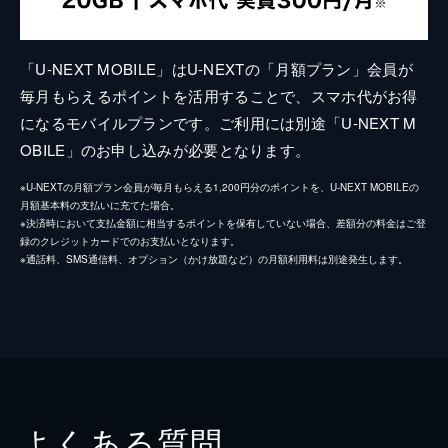
「U-NEXT MOBILE」はU-NEXTの「月額プラン」会員が
毎月もらえるポイントを活用することで、スマホ代がお得
になるモバイルプランです。ご利用には別途「U-NEXT M
OBILE」のお申し込みが必要となります。
※U-NEXTの月額プラン会員が毎月もらえる1,200円分のポイントを、U-NEXT MOBILEの
月額基本料の支払いに充てた場合。
※決済時において支払金額に相当するポイントを保有していない場合、差額分の料金はご登
録のクレジットカードでのお支払いとなります。
※通話料、SMS通信料、オプション（かけ放題など）の月額利用料は別途発生します。
よくある質問