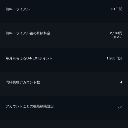
無料トライアル
31日間
無料トライアル後の⽉額料金
2,189円
（税込）
毎⽉もらえるU-NEXTポイント
1,200円分
同時視聴アカウント数
4
アカウントごとの機能制限設定