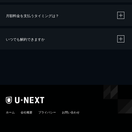
月額料金を支払うタイミングは？
※
40％ポイント還元の対象は、クレジットカード決済による作品の購入 / レンタルです。
※
iOSアプリのUコイン決済による作品の購入 / レンタルは、20％のポイント還元です。
※
還元の対象外となる決済方法や商品があります。くわしくは
こちら
をご確認ください。
いつでも解約できますか
こちら
ホーム
会社概要
プライバシー
お問い合わせ