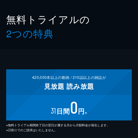
無料トライアルの
2つの特典
420,000
本以上の動画 /
210
誌以上の雑誌が
見放題
読み放題
0
31
日間
円
※
※無料トライアル期間終了日の翌日が属する月から月額料金が発生します。
※日割りでのご請求はいたしません。