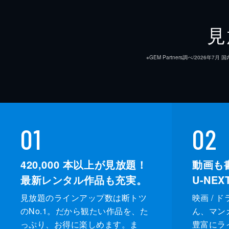
見
※GEM Partners調べ/20
01
02
420,000
本以上が見放題！
動画も
最新レンタル作品も充実。
U-NE
見放題のラインアップ数は断トツ
映画 / 
のNo.1。だから観たい作品を、た
ん、マンガ 
っぷり、お得に楽しめます。ま
豊富にラ