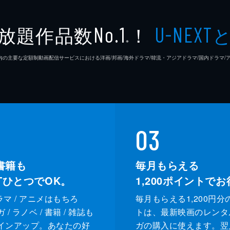
放題作品数
！
No.1
U-NEXT
※
26年7⽉ 国内の主要な定額制動画配信サービスにおける洋画/邦画/海外ドラマ/韓流・アジアドラマ/国内ドラ
03
書籍も
毎月もらえる
XTひとつでOK。
1,200
ポイントでお
ドラマ / アニメはもちろ
毎月もらえる1,200円分
/ ラノベ / 書籍 / 雑誌も
トは、最新映画のレンタ
インアップ。あなたの好
ガの購入に使えます。翌