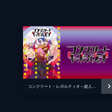
24分
ROUND9 生きる術は片手じゃ足
総作画監督
マックの脳に移植されたチップ「Brain 
ゆき子だったが、経営者としての責任
24分
アニメーション制作
ROUND10 過去の敗北は幸運の兆
突然、マックの対戦相手に指名され戸
きることは何なのか思いをめぐらせる
チオは孤立し...。
24分
コンクリート・レボルティオ～超人幻想～