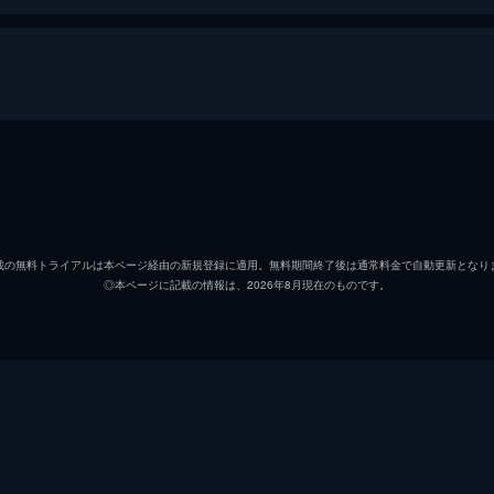
さむ
ら7年後。ジョーは“ノマド”と名乗り、地下のリングに立っ
。そこにはかつてのチャンピオンの面影はなく、転々としなが
ジョー／ノマド
細谷佳
南部贋作
斎藤志
える
載の無料トライアルは本ページ経由の新規登録に適用。無料期間終了後は通常料金で自動更新となり
◎本ページに記載の情報は、2026年8月現在のものです。
勇利
安元洋
ジョーはバイクを捜すなかで、カーサと呼ばれる移民のコミュ
すでに解体され、事情を知ったミオの母・マーラが修理と弁償
サチオ
村瀬迪
マック
宮内敦
ら、水瓶の穴を塞ぐな
佐久間
小林親
め、貯めてきたファイトマネーと今度のトーナメントの優勝賞