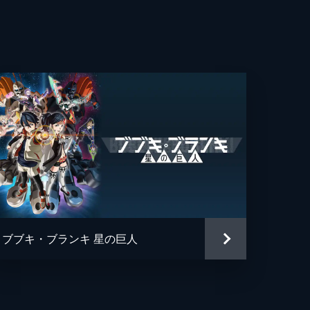
美
えた
二
・エンタテインメント
で
サ
ブブキ・ブランキ 星の巨人