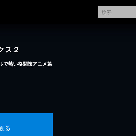
ボクス２
ルで熱い格闘技アニメ第
観る