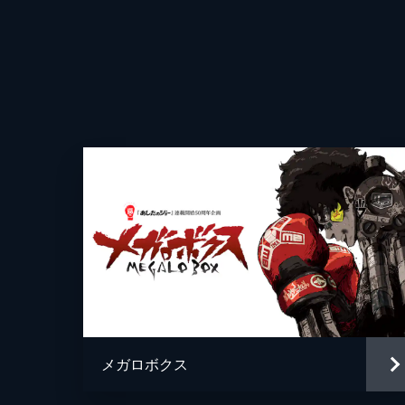
でカーサの土地を買い取ろうとしてい
こうとする。
24分
ROUND4 魂の花が咲けば、愛を失
大会の決勝戦を迎えたチーフとジョー
反移民の観客が集まり、会場内は異様
約束を交わす。
24分
ROUND5 救世主は居やしないと約
チーフと交わした約束を胸に、帰郷し
たちの安否を確かめるべく訪れた虻八
たことを知る。
メガロボクス
24分