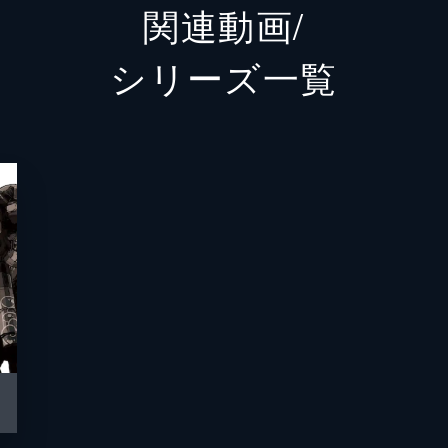
関連動画/
た。しかし、移民を町から追い出したい氷川は、チーフの志を
白都ゆき子
森なな
シリーズ⼀覧
白都樹生
鈴木達
ったためしはない
アラガキ
田村真
。対戦相手は氷川の子飼いのボクサー・クレイジー間宮。移民
ボンジリ
落合福
な雰囲気となる。一進一退の攻防のなか、チーフはジョーとあ
ボンジリ（回想）
れいみ
サンタ
観世智
束の地は答えた
たジョーが目にしたものは廃墟と化した番外地ジムだった。子
サンタ（回想）
種市桃
商店で、ジョーは1年前に台風で川が氾濫し、周囲が被害にあ
オイチョ
神戸光
オイチョ（回想）
内藤有