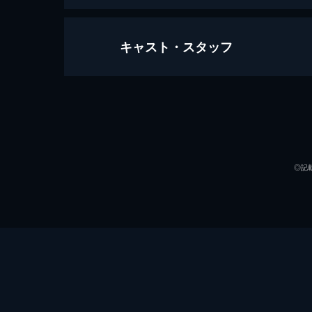
キャスト・スタッフ
ROUND1 亡霊たちは鎮魂歌を口ず
人々が熱狂したメガロニアの決勝戦か
た。別人のような風貌に傷だらけの体
生活していた。
声の出演
24分
ROUND2 絶望は臆病者に勇気を与
◎記
ミオという悪ガキにバイクを盗まれた
ティにたどり着く。しかし、バイクは
申し出るが...。
24分
ROUND3 患いの根腐れを望むな
チーフは自分たちの家や仲間を守るた