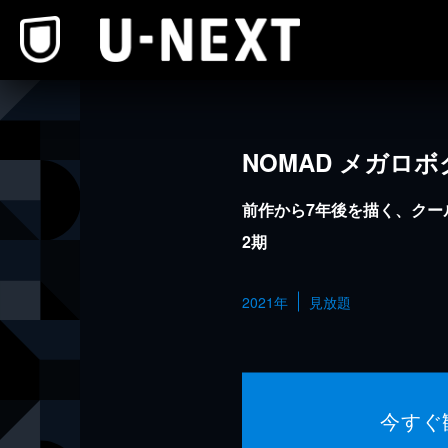
本文へスキップ
NOMAD メガロ
前作から7年後を描く、クー
2期
2021年
見放題
今すぐ