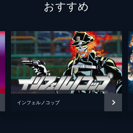
おすすめ
りないが、生き方はそれでも余る
金田尚
Encording System(通称ベス)」の安全性について疑念を覚
八崎健
と自身の理念との間で、どう動くべきなのか思い悩んでいた。
トムス
しと共にある
惑うジョーだったが、番外地に再び灯りをともすため、自分に
。そんなジョーへ心を開いていくボンジリたちとは対照的に、
インフェルノコップ