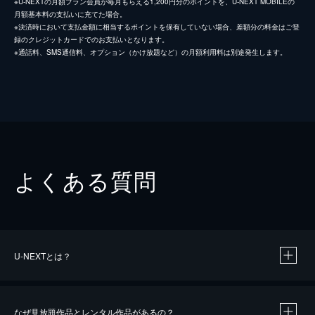
※U-NEXTの月額プラン会員が毎月もらえる1,200円分のポイントを、U-NEXT MOBILEの
月額基本料の支払いに充てた場合。
※決済時において支払金額に相当するポイントを保有していない場合、差額分の料金はご登
録のクレジットカードでのお支払いとなります。
※通話料、SMS通信料、オプション（かけ放題など）の月額利用料は別途発生します。
よくある質問
U-NEXTとは？
なぜ見放題作品とレンタル作品があるの？