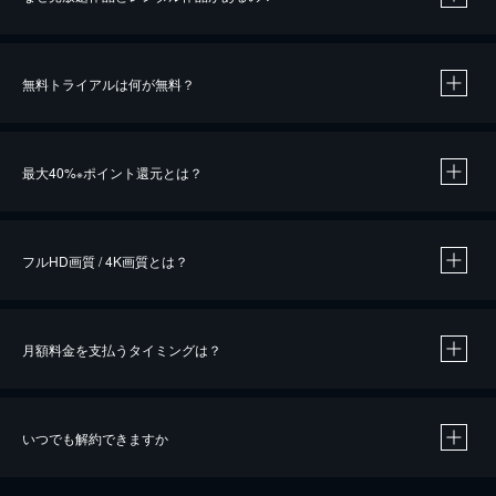
無料トライアルは何が無料？
※
最大40%
ポイント還元とは？
※
※
作品によって必要なポイントが異なります。
フルHD画質 / 4K画質とは？
月額料金を支払うタイミングは？
※
40％ポイント還元の対象は、クレジットカード決済による作品の購入 / レンタルです。
※
iOSアプリのUコイン決済による作品の購入 / レンタルは、20％のポイント還元です。
※
還元の対象外となる決済方法や商品があります。くわしくは
こちら
をご確認ください。
いつでも解約できますか