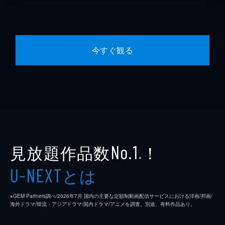
今すぐ観る
見放題作品数
！
No.1
※
とは
U-NEXT
※GEM Partners調べ/2026年7⽉ 国内の主要な定額制動画配信サービスにおける洋画/邦画/
海外ドラマ/韓流・アジアドラマ/国内ドラマ/アニメを調査。別途、有料作品あり。