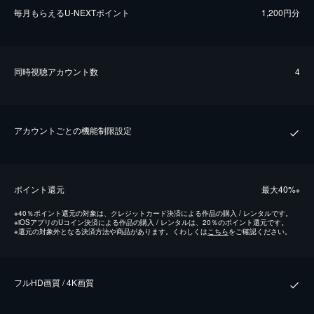
毎⽉もらえるU-NEXTポイント
1,200円分
同時視聴アカウント数
4
アカウントごとの機能制限設定
ポイント還元
最⼤40%
※
※
40％ポイント還元の対象は、クレジットカード決済による作品の購入 / レンタルです。
※
iOSアプリのUコイン決済による作品の購入 / レンタルは、20％のポイント還元です。
※
還元の対象外となる決済方法や商品があります。くわしくは
こちら
をご確認ください。
フルHD画質 / 4K画質