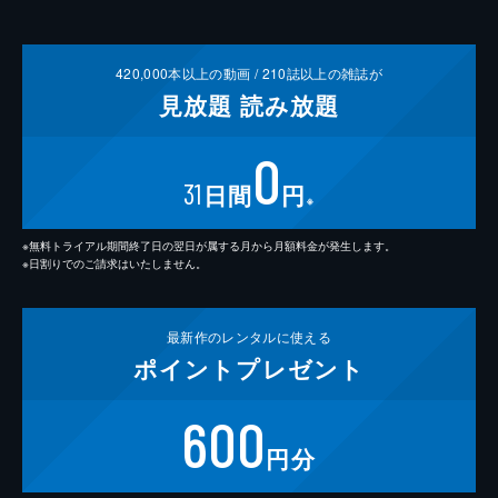
420,000
本以上の動画 /
210
誌以上の雑誌が
見放題
読み放題
0
31
日間
円
※
※無料トライアル期間終了日の翌日が属する月から月額料金が発生します。
※日割りでのご請求はいたしません。
最新作の
レンタルに使える
ポイント
プレゼント
600
円分