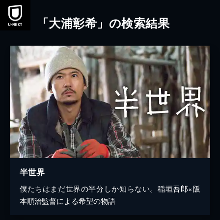
本文へスキップ
「大浦彰希」の検索結果
半世界
僕たちはまだ世界の半分しか知らない。稲垣吾郎×阪
本順治監督による希望の物語