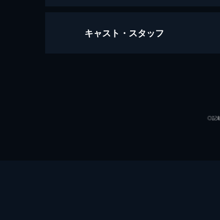
キャスト・スタッフ
半世界
119分
出演
◎記