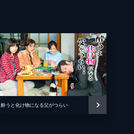
之
き
亮
礼
由
美
江口剣士朗
酔うと化け物になる父がつらい
希
生