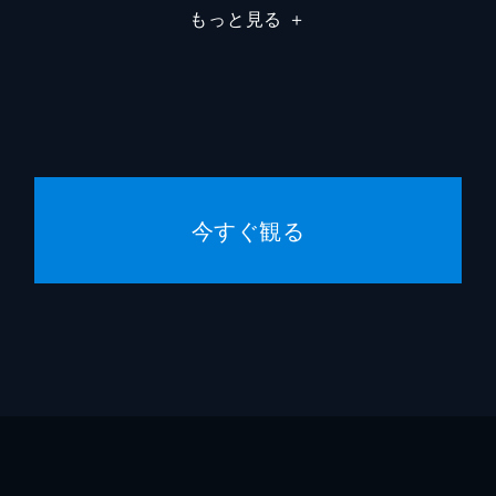
もっと見る
＋
中津川
芳野史
上ノ茗
西沢智
今すぐ観る
保科光
井谷三
大谷吉晴
小野武
岩井為夫
石橋蓮
阪本順