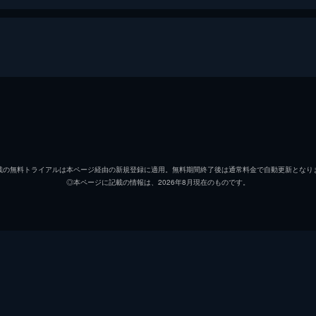
高村紘
稲垣吾
沖山瑛介
長谷川
載の無料トライアルは本ページ経由の新規登録に適用。無料期間終了後は通常料金で自動更新となり
◎本ページに記載の情報は、2026年8月現在のものです。
岩井光彦
渋川清
高村初乃
池脇千
岩井麻里
竹内都
高村明
杉田雷