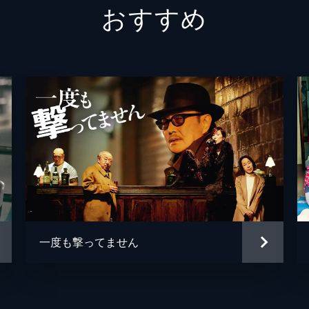
おすすめ
池田
信太昌
奈月
菅原あ
津山
堀部圭
恩田
岡本智
白川
原田麻
藤吉郎
牧口元
マレロ
一度も撃ってません
大浦彰
大橋逸