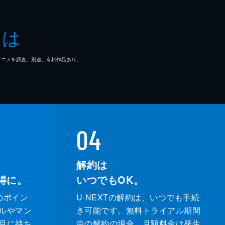
治
とは
朗
マ/アニメを調査。別途、有料作品あり。
04
解約は
得に。
いつでもOK。
のポイン
U-NEXTの解約は、いつでも手続
ルやマン
き可能です。無料トライアル期間
月に持ち
中の解約の場合、月額料金は発生