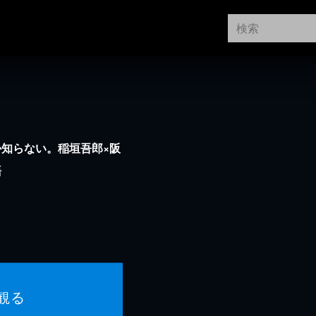
知らない。稲垣吾郎×阪
語
観る