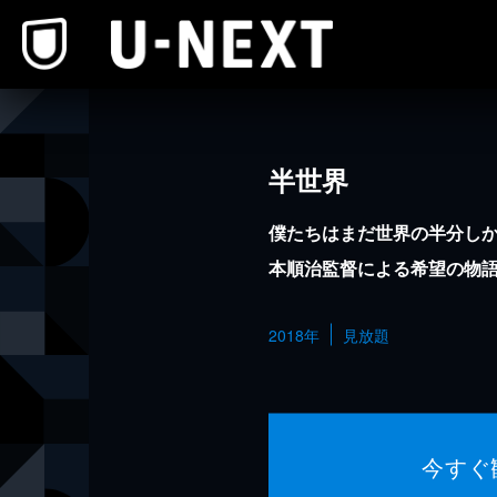
本文へスキップ
半世界
僕たちはまだ世界の半分しか
本順治監督による希望の物
2018年
見放題
今すぐ