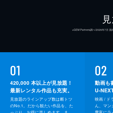
脚本
見
音楽
※GEM Partners調べ/20
01
02
420,000
本以上が見放題！
動画も
最新レンタル作品も充実。
U-NE
見放題のラインアップ数は断トツ
映画 / 
のNo.1。だから観たい作品を、た
ん、マンガ 
っぷり、お得に楽しめます。ま
豊富にラ