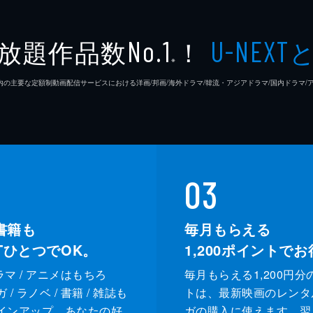
阪本順
放題作品数
！
No.1
U-NEXT
※
安川午
26年7⽉ 国内の主要な定額制動画配信サービスにおける洋画/邦画/海外ドラマ/韓流・アジアドラマ/国内ドラ
03
書籍も
毎月もらえる
XTひとつでOK。
1,200
ポイントでお
ドラマ / アニメはもちろ
毎月もらえる1,200円分
/ ラノベ / 書籍 / 雑誌も
トは、最新映画のレンタ
インアップ。あなたの好
ガの購入に使えます。翌