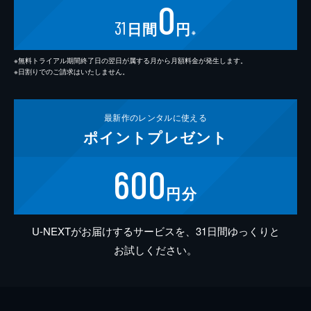
0
31
日間
円
※
※無料トライアル期間終了日の翌日が属する月から月額料金が発生します。
※日割りでのご請求はいたしません。
最新作の
レンタルに使える
ポイント
プレゼント
600
円分
U-NEXTがお届けするサービスを、31日間ゆっくりと
お試しください。