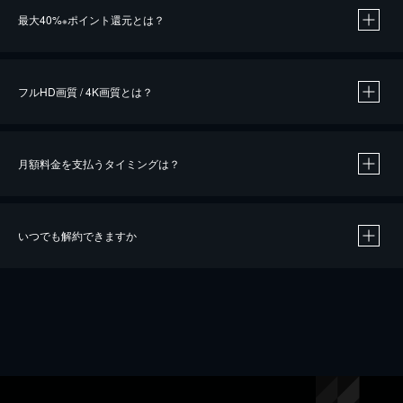
最大40%
ポイント還元とは？
※
※
作品によって必要なポイントが異なります。
フルHD画質 / 4K画質とは？
月額料金を支払うタイミングは？
※
40％ポイント還元の対象は、クレジットカード決済による作品の購入 / レンタルです。
※
iOSアプリのUコイン決済による作品の購入 / レンタルは、20％のポイント還元です。
※
還元の対象外となる決済方法や商品があります。くわしくは
こちら
をご確認ください。
いつでも解約できますか
こちら