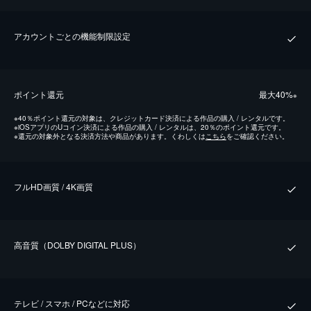
アカウントごとの機能制限設定
ポイント還元
最⼤40%
※
※
40％ポイント還元の対象は、クレジットカード決済による作品の購入 / レンタルです。
※
iOSアプリのUコイン決済による作品の購入 / レンタルは、20％のポイント還元です。
※
還元の対象外となる決済方法や商品があります。くわしくは
こちら
をご確認ください。
フルHD画質 / 4K画質
⾼⾳質（DOLBY DIGITAL PLUS）
テレビ / スマホ / PCなどに対応