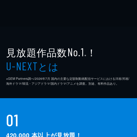
見放題作品数
！
No.1
※
とは
U-NEXT
※GEM Partners調べ/2026年7⽉ 国内の主要な定額制動画配信サービスにおける洋画/邦画/
海外ドラマ/韓流・アジアドラマ/国内ドラマ/アニメを調査。別途、有料作品あり。
01
420,000
本以上が見放題！