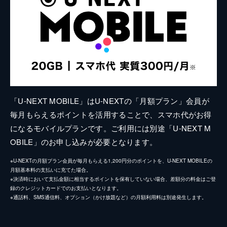
「U-NEXT MOBILE」はU-NEXTの「月額プラン」会員が
毎月もらえるポイントを活用することで、スマホ代がお得
になるモバイルプランです。ご利用には別途「U-NEXT M
OBILE」のお申し込みが必要となります。
※U-NEXTの月額プラン会員が毎月もらえる1,200円分のポイントを、U-NEXT MOBILEの
月額基本料の支払いに充てた場合。
※決済時において支払金額に相当するポイントを保有していない場合、差額分の料金はご登
録のクレジットカードでのお支払いとなります。
※通話料、SMS通信料、オプション（かけ放題など）の月額利用料は別途発生します。