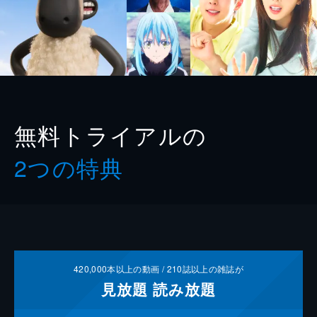
無料トライアルの
2つの特典
420,000
本以上の動画 /
210
誌以上の雑誌が
見放題
読み放題