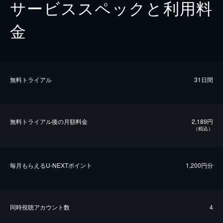
サービススペックと利用料
金
無料トライアル
31日間
無料トライアル後の⽉額料金
2,189円
（税込）
毎⽉もらえるU-NEXTポイント
1,200円分
同時視聴アカウント数
4