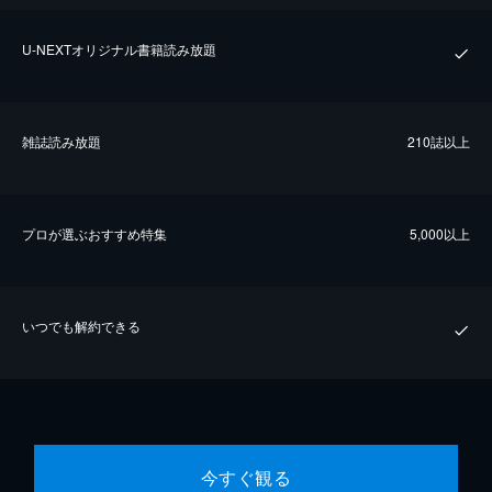
U-NEXTオリジナル書籍読み放題
雑誌読み放題
210誌以上
プロが選ぶおすすめ特集
5,000以上
いつでも解約できる
今すぐ観る