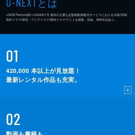
とは
U-NEXT
※GEM Partners調べ/2026年7⽉ 国内の主要な定額制動画配信サービスにおける洋画/邦画/
海外ドラマ/韓流・アジアドラマ/国内ドラマ/アニメを調査。別途、有料作品あり。
01
420,000
本以上が見放題！
最新レンタル作品も充実。
02
動画も書籍も