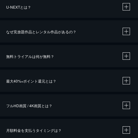
U-NEXTとは？
なぜ見放題作品とレンタル作品があるの？
無料トライアルは何が無料？
※
最大40%
ポイント還元とは？
※
※
作品によって必要なポイントが異なります。
フルHD画質 / 4K画質とは？
月額料金を支払うタイミングは？
※
40％ポイント還元の対象は、クレジットカード決済による作品の購入 / レンタルです。
※
iOSアプリのUコイン決済による作品の購入 / レンタルは、20％のポイント還元です。