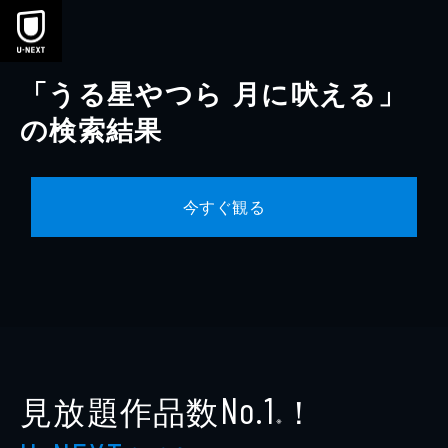
本文へスキップ
「うる星やつら 月に吠える」
の検索結果
今すぐ観る
見放題作品数
！
No.1
※