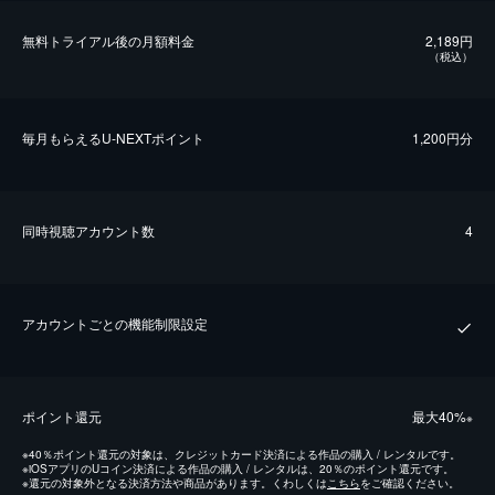
無料トライアル後の⽉額料金
2,189円
（税込）
毎⽉もらえるU-NEXTポイント
1,200円分
同時視聴アカウント数
4
アカウントごとの機能制限設定
ポイント還元
最⼤40%
※
※
40％ポイント還元の対象は、クレジットカード決済による作品の購入 / レンタルです。
※
iOSアプリのUコイン決済による作品の購入 / レンタルは、20％のポイント還元です。
※
還元の対象外となる決済方法や商品があります。くわしくは
こちら
をご確認ください。