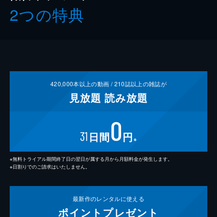
2つの特典
420,000
本以上の動画 /
210
誌以上の雑誌が
見放題
読み放題
0
31
日間
円
※
※無料トライアル期間終了日の翌日が属する月から月額料金が発生します。
※日割りでのご請求はいたしません。
最新作の
レンタルに使える
ポイント
プレゼント