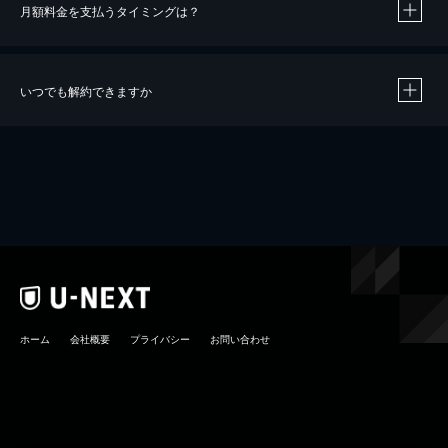
月額料金を支払うタイミングは？
※
40％ポイント還元の対象は、クレジットカード決済による作品の購入 / レンタルです。
※
iOSアプリのUコイン決済による作品の購入 / レンタルは、20％のポイント還元です。
※
還元の対象外となる決済方法や商品があります。くわしくは
こちら
をご確認ください。
いつでも解約できますか
こちら
ホーム
会社概要
プライバシー
お問い合わせ