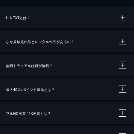
U-NEXTとは？
なぜ見放題作品とレンタル作品があるの？
無料トライアルは何が無料？
※
最大40%
ポイント還元とは？
※
※
作品によって必要なポイントが異なります。
フルHD画質 / 4K画質とは？