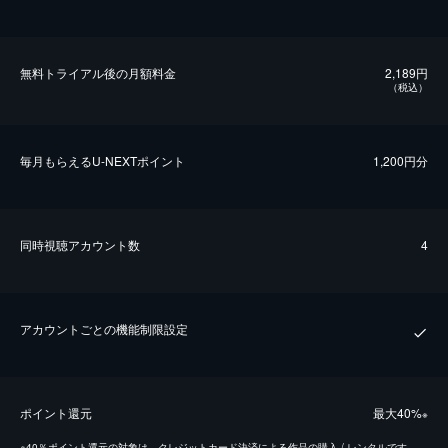
無料トライアル後の⽉額料金
2,189円
（税込）
毎⽉もらえるU-NEXTポイント
1,200円分
同時視聴アカウント数
4
アカウントごとの機能制限設定
ポイント還元
最⼤40%
※
※
40％ポイント還元の対象は、クレジットカード決済による作品の購入 / レンタルです。