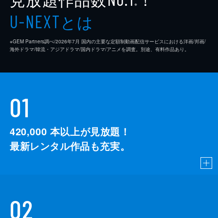
※
とは
U-NEXT
※GEM Partners調べ/2026年7⽉ 国内の主要な定額制動画配信サービスにおける洋画/邦画/
海外ドラマ/韓流・アジアドラマ/国内ドラマ/アニメを調査。別途、有料作品あり。
01
420,000
本以上が見放題！
最新レンタル作品も充実。
02