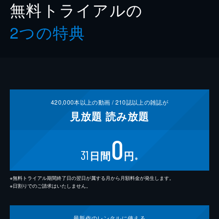
無料トライアルの
2つの特典
420,000
本以上の動画 /
210
誌以上の雑誌が
見放題
読み放題
0
31
日間
円
※
※無料トライアル期間終了日の翌日が属する月から月額料金が発生します。
※日割りでのご請求はいたしません。
最新作の
レンタルに使える