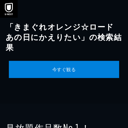
本文へスキップ
「きまぐれオレンジ☆ロード
あの日にかえりたい」の検索結
果
今すぐ観る
見放題作品数
！
No.1