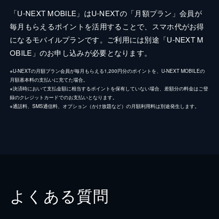
「U-NEXT MOBILE」はU-NEXTの「月額プラン」会員が
毎月もらえるポイントを活用することで、スマホ代がお得
になるモバイルプランです。ご利用には別途「U-NEXT M
OBILE」のお申し込みが必要となります。
※U-NEXTの月額プラン会員が毎月もらえる1,200円分のポイントを、U-NEXT MOBILEの
月額基本料の支払いに充てた場合。
※決済時において支払金額に相当するポイントを保有していない場合、差額分の料金はご登
録のクレジットカードでのお支払いとなります。
※通話料、SMS通信料、オプション（かけ放題など）の月額利用料は別途発生します。
よくある質問