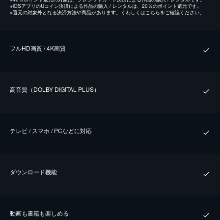
※
iOSアプリのUコイン決済による作品の購入 / レンタルは、20％のポイント還元です。
※
還元の対象外となる決済方法や商品があります。くわしくは
こちら
をご確認ください。
フルHD画質 / 4K画質
⾼⾳質（DOLBY DIGITAL PLUS）
テレビ / スマホ / PCなどに対応
ダウンロード機能
動画も書籍も楽しめる