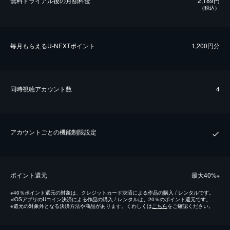
無料トライアル後の⽉額料金
2,189円
（税込）
毎⽉もらえるU-NEXTポイント
1,200円分
同時視聴アカウント数
4
アカウントごとの機能制限設定
ポイント還元
最⼤40%
※
※
40％ポイント還元の対象は、クレジットカード決済による作品の購入 / レンタルです。
※
iOSアプリのUコイン決済による作品の購入 / レンタルは、20％のポイント還元です。
※
還元の対象外となる決済方法や商品があります。くわしくは
こちら
をご確認ください。