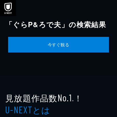
本文へスキップ
「ぐらP&ろで夫」の検索結果
今すぐ観る
見放題作品数
！
No.1
※
とは
U-NEXT