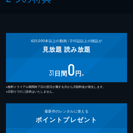
420,000
本以上の動画 /
210
誌以上の雑誌が
見放題
読み放題
0
31
日間
円
※
※無料トライアル期間終了日の翌日が属する月から月額料金が発生します。
※日割りでのご請求はいたしません。
最新作の
レンタルに使える
ポイント
プレゼント