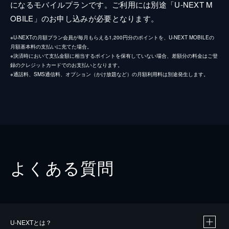
になるモバイルプランです。ご利用には別途「U-NEXT M
OBILE」のお申し込みが必要となります。
※U-NEXTの月額プラン会員が毎月もらえる1,200円分のポイントを、U-NEXT MOBILEの
月額基本料の支払いに充てた場合。
※決済時において支払金額に相当するポイントを保有していない場合、差額分の料金はご登
録のクレジットカードでのお支払いとなります。
※通話料、SMS通信料、オプション（かけ放題など）の月額利用料は別途発生します。
よくある質問
U-NEXTとは？