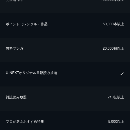
ポイント（レンタル）作品
60,000本以上
無料マンガ
20,000冊以上
U-NEXTオリジナル書籍読み放題
雑誌読み放題
210誌以上
プロが選ぶおすすめ特集
5,000以上