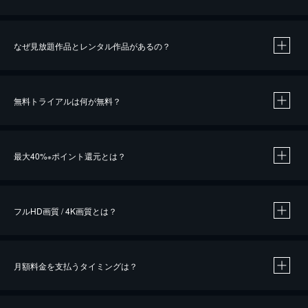
なぜ見放題作品とレンタル作品があるの？
無料トライアルは何が無料？
※
最大40%
ポイント還元とは？
※
※
作品によって必要なポイントが異なります。
フルHD画質 / 4K画質とは？
月額料金を支払うタイミングは？
※
40％ポイント還元の対象は、クレジットカード決済による作品の購入 / レンタルです。
※
iOSアプリのUコイン決済による作品の購入 / レンタルは、20％のポイント還元です。
※
還元の対象外となる決済方法や商品があります。くわしくは
こちら
をご確認ください。