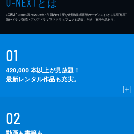
とは
U-NEXT
※GEM Partners調べ/2026年7⽉ 国内の主要な定額制動画配信サービスにおける洋画/邦画/
海外ドラマ/韓流・アジアドラマ/国内ドラマ/アニメを調査。別途、有料作品あり。
01
420,000
本以上が見放題！
最新レンタル作品も充実。
02
動画も書籍も