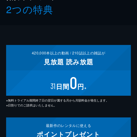
2つの特典
420,000
本以上の動画 /
210
誌以上の雑誌が
見放題
読み放題
0
31
日間
円
※
※無料トライアル期間終了日の翌日が属する月から月額料金が発生します。
※日割りでのご請求はいたしません。
最新作の
レンタルに使える
ポイント
プレゼント