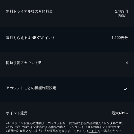
無料トライアル後の⽉額料金
2,189円
（税込）
毎⽉もらえるU-NEXTポイント
1,200円分
同時視聴アカウント数
4
アカウントごとの機能制限設定
ポイント還元
最⼤40%
※
※
40％ポイント還元の対象は、クレジットカード決済による作品の購入 / レンタルです。
※
iOSアプリのUコイン決済による作品の購入 / レンタルは、20％のポイント還元です。
※
還元の対象外となる決済方法や商品があります。くわしくは
こちら
をご確認ください。