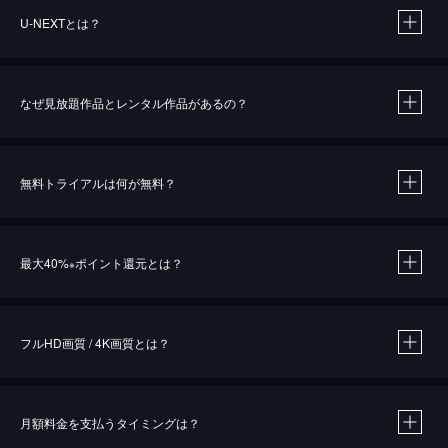
U-NEXTとは？
なぜ見放題作品とレンタル作品があるの？
無料トライアルは何が無料？
※
最大40%
ポイント還元とは？
※
※
作品によって必要なポイントが異なります。
フルHD画質 / 4K画質とは？
月額料金を支払うタイミングは？
※
40％ポイント還元の対象は、クレジットカード決済による作品の購入 / レンタルです。
※
iOSアプリのUコイン決済による作品の購入 / レンタルは、20％のポイント還元です。