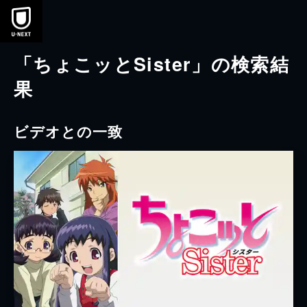
本文へスキップ
「ちょこッとSister」の検索結
果
ビデオとの一致