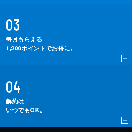
03
毎月もらえる
1,200
ポイントでお得に。
04
解約は
いつでもOK。