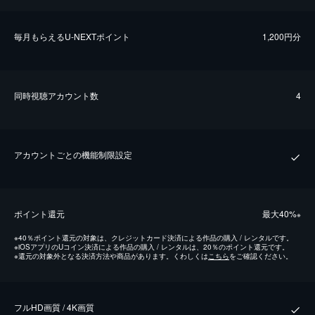
毎⽉もらえるU-NEXTポイント
1,200円分
同時視聴アカウント数
4
アカウントごとの機能制限設定
ポイント還元
最⼤40%
※
※
40％ポイント還元の対象は、クレジットカード決済による作品の購入 / レンタルです。
※
iOSアプリのUコイン決済による作品の購入 / レンタルは、20％のポイント還元です。
※
還元の対象外となる決済方法や商品があります。くわしくは
こちら
をご確認ください。
フルHD画質 / 4K画質