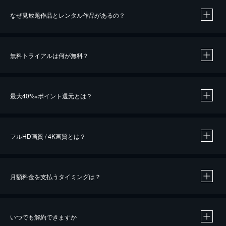
なぜ見放題作品とレンタル作品があるの？
無料トライアルは何が無料？
※
最大40%
ポイント還元とは？
※
※
作品によって必要なポイントが異なります。
フルHD画質 / 4K画質とは？
月額料金を支払うタイミングは？
※
40％ポイント還元の対象は、クレジットカード決済による作品の購入 / レンタルです。
※
iOSアプリのUコイン決済による作品の購入 / レンタルは、20％のポイント還元です。
※
還元の対象外となる決済方法や商品があります。くわしくは
こちら
をご確認ください。
いつでも解約できますか