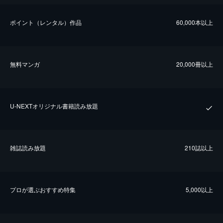
ポイント（レンタル）作品
60,000本以上
無料マンガ
20,000冊以上
U-NEXTオリジナル書籍読み放題
雑誌読み放題
210誌以上
プロが選ぶおすすめ特集
5,000以上