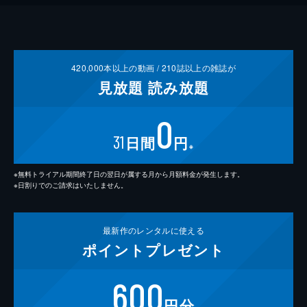
420,000
本以上の動画 /
210
誌以上の雑誌が
見放題
読み放題
0
31
日間
円
※
※無料トライアル期間終了日の翌日が属する月から月額料金が発生します。
※日割りでのご請求はいたしません。
最新作の
レンタルに使える
ポイント
プレゼント
600
円分