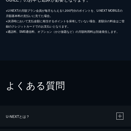
※U-NEXTの月額プラン会員が毎月もらえる1,200円分のポイントを、U-NEXT MOBILEの
月額基本料の支払いに充てた場合。
※決済時において支払金額に相当するポイントを保有していない場合、差額分の料金はご登
録のクレジットカードでのお支払いとなります。
※通話料、SMS通信料、オプション（かけ放題など）の月額利用料は別途発生します。
よくある質問
U-NEXTとは？