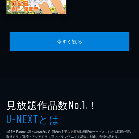
今すぐ観る
見放題作品数
！
No.1
※
とは
U-NEXT
※GEM Partners調べ/2026年7⽉ 国内の主要な定額制動画配信サービスにおける洋画/邦画/
海外ドラマ/韓流・アジアドラマ/国内ドラマ/アニメを調査。別途、有料作品あり。