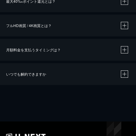
最大40%
ポイント還元とは？
※
※
作品によって必要なポイントが異なります。
フルHD画質 / 4K画質とは？
月額料金を支払うタイミングは？
※
40％ポイント還元の対象は、クレジットカード決済による作品の購入 / レンタルです。
※
iOSアプリのUコイン決済による作品の購入 / レンタルは、20％のポイント還元です。
※
還元の対象外となる決済方法や商品があります。くわしくは
こちら
をご確認ください。
いつでも解約できますか
こちら