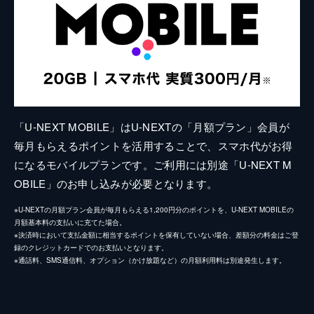
「U-NEXT MOBILE」はU-NEXTの「月額プラン」会員が
毎月もらえるポイントを活用することで、スマホ代がお得
になるモバイルプランです。ご利用には別途「U-NEXT M
OBILE」のお申し込みが必要となります。
※U-NEXTの月額プラン会員が毎月もらえる1,200円分のポイントを、U-NEXT MOBILEの
月額基本料の支払いに充てた場合。
※決済時において支払金額に相当するポイントを保有していない場合、差額分の料金はご登
録のクレジットカードでのお支払いとなります。
※通話料、SMS通信料、オプション（かけ放題など）の月額利用料は別途発生します。