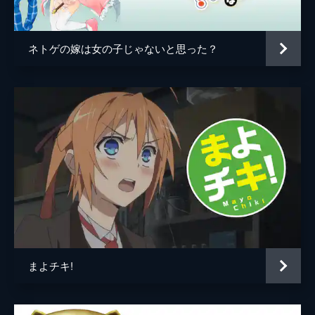
たみたいだという。普段いがみあっていて
も、雅が急に変わってしまったことが、心乃
枝は心配であり、寂しくもあった。
ネトゲの嫁は女の子じゃないと思った？
24分
第5話 妹が寝かせてくれない
この日の朝も将悟のところに、妹から電話が
かかってきた。その電話に今までにない違和
感を覚えた将悟は、妹の正体を突き止めよう
と、衣楠に相談。屋上で衣楠と将悟が話して
いると、そこに新聞部のユウが現れる。
24分
第6話 猫耳メイドな妹たち
将悟はあることが原因で「りりかる☆しすた
ぁず」の手伝いをすることになる。心乃枝や
雅にもネコミミしっぽ付きのメイドになって
もらったり、漫研や新聞部に協力してもらっ
まよチキ!
たりと、店を盛り上げようと必死になる。
24分
第7話 妹は、規律正しく美しく！