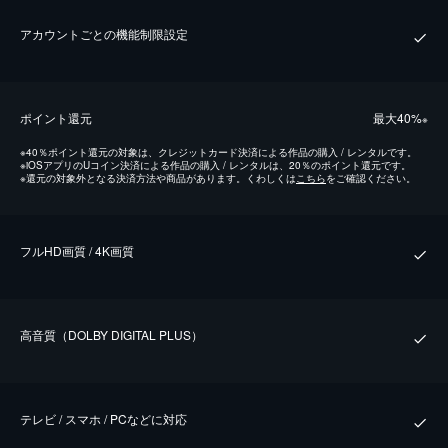
アカウントごとの機能制限設定
ポイント還元
最⼤40%
※
※
40％ポイント還元の対象は、クレジットカード決済による作品の購入 / レンタルです。
※
iOSアプリのUコイン決済による作品の購入 / レンタルは、20％のポイント還元です。
※
還元の対象外となる決済方法や商品があります。くわしくは
こちら
をご確認ください。
フルHD画質 / 4K画質
⾼⾳質（DOLBY DIGITAL PLUS）
テレビ / スマホ / PCなどに対応