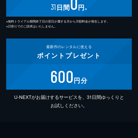
0
31
日間
円
※
※無料トライアル期間終了日の翌日が属する月から月額料金が発生します。
※日割りでのご請求はいたしません。
最新作の
レンタルに使える
ポイント
プレゼント
600
円分
U-NEXTがお届けするサービスを、31日間ゆっくりと
お試しください。