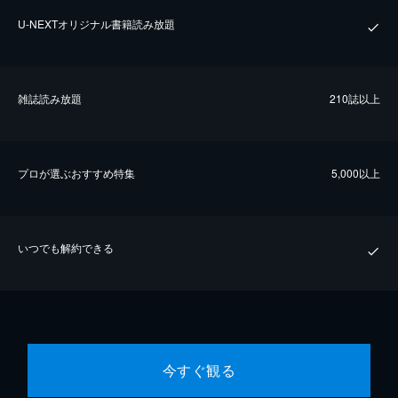
U-NEXTオリジナル書籍読み放題
雑誌読み放題
210誌以上
プロが選ぶおすすめ特集
5,000以上
いつでも解約できる
今すぐ観る