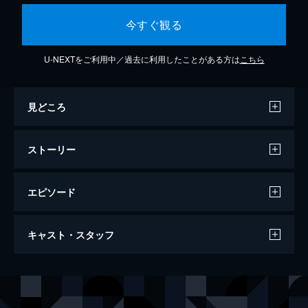
今すぐ観る
U-NEXTをご利用中／過去に利用したことがある方は
こちら
見どころ
ストーリー
エピソード
第1話 見知らぬ妹からの声
キャスト・スタッフ
世界的な大企業・帝野グループの社長のひと
り息子・帝野将悟は、急逝した父の後を継い
でグループの社長になることを決意。しか
声の出演
帝野将悟
櫻井孝宏
し、それには条件があり、ひとつが在学中に
鶴眞心乃枝
石原夏織