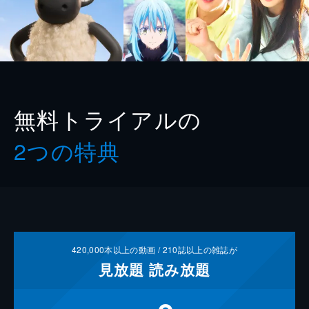
無料トライアルの
2つの特典
420,000
本以上の動画 /
210
誌以上の雑誌が
見放題
読み放題