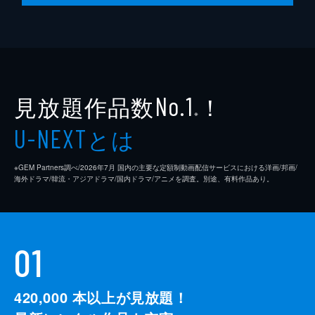
第10話 花咲く妹たち
帝野家主催のパーティが行われる日、将悟は
心乃枝たちと会場のホテルにいた。柚璃奈の
取り計らいで、心乃枝たち全員がパーティに
参加可能となった。そんななか、将悟は雅が
いなくなっていることに気づく。
見放題作品数
！
No.1
24分
※
とは
U-NEXT
※GEM Partners調べ/2026年7⽉ 国内の主要な定額制動画配信サービスにおける洋画/邦画/
海外ドラマ/韓流・アジアドラマ/国内ドラマ/アニメを調査。別途、有料作品あり。
01
420,000
本以上が見放題！