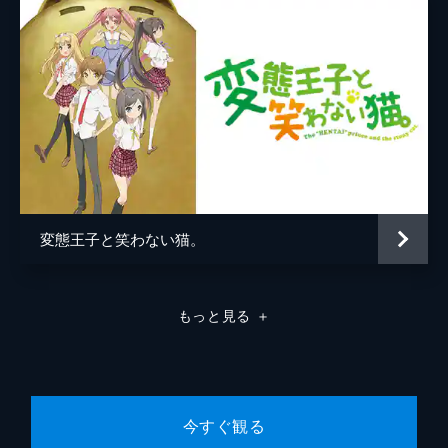
授業中、下校時と、所かまわず心乃枝と雅に
迫られる毎日を送っていた将悟。まんざらで
はないのだが、2人のどちらかが本当の妹か
もしれないと思うと、それ以上関係を進める
ことにためらいもあった。
24分
第8話 妹はあらがっていた
将悟は風紀委員になった。すると、早速早朝
から、風紀の取り締まりとして、校門で服装
検査をする。ところが、将悟が風紀委員にな
ったことを心良く思わない雅と心乃枝に邪魔
変態王子と笑わない猫。
をされてしまうのだった。
24分
第9話 急襲！妹注意報！
もっと見る
＋
将悟のアパートの隣に、宝生柚璃奈と名乗る
少女が引っ越してきた。彼女は、将悟の妹と
のことだった。信じられない将悟だったが、
兄としての将悟を心配する彼女の姿勢から、
妹として信用し始めるが…。
今すぐ観る
24分