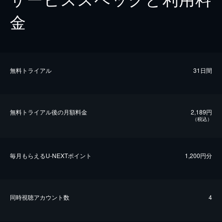
金
無料トライアル
31日間
無料トライアル後の⽉額料金
2,189円
（税込）
毎⽉もらえるU-NEXTポイント
1,200円分
同時視聴アカウント数
4