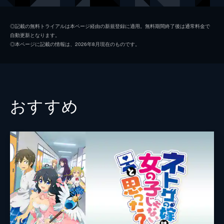
生涯の伴侶となる女性を見つけることだっ
た。
神凪雅
佐倉綾音
24分
◎記載の無料トライアルは本ページ経由の新規登録に適用。無料期間終了後は通常料金で
自動更新となります。
第2話 妹と月夜のダンス
国立凛香
竹達彩奈
◎本ページに記載の情報は、2026年8月現在のものです。
将悟は徐々に学園生活にも慣れてきたが、突
天導愛菜
大亀あすか
然かかってきた、いるはずのない実の妹から
の電話が気になって仕方がない。将悟はまず
嵯峨良芽依
日高里菜
戸籍を調べてみることにするが、たいした情
報は得られなかった。
監督
名和宗則
おすすめ
24分
キャラクターデザイン
桂憲一郎
第3話 妹たちの誘惑
ある日の朝、将悟は裸の衣楠に押し倒されて
原作
田口一
いるところを、あろうことか迎えにきた心乃
枝と雅に目撃されてしまう。しかも、2人が
音楽
七瀬光
衣楠の正体を知らないため、将悟には特殊な
総作画監督
桂憲一郎
性癖があると勘違いされてしまう。
24分
植田和幸
第4話 妹のヒーローはお兄さま！
将悟が登校すると、雅の様子がおかしかっ
アニメーション制作
Studio五組
た。心乃枝は、将悟が転校してくる前に戻っ