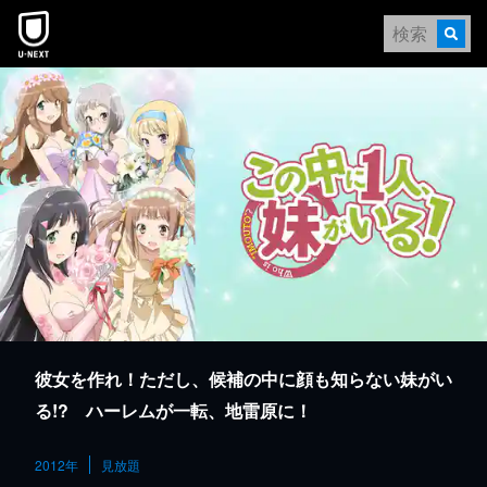
本文へスキップ
彼女を作れ！ただし、候補の中に顔も知らない妹がい
る!? ハーレムが一転、地雷原に！
2012年
見放題