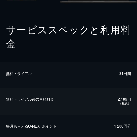
サービススペックと利用料
金
無料トライアル
31日間
無料トライアル後の⽉額料金
2,189円
（税込）
毎⽉もらえるU-NEXTポイント
1,200円分