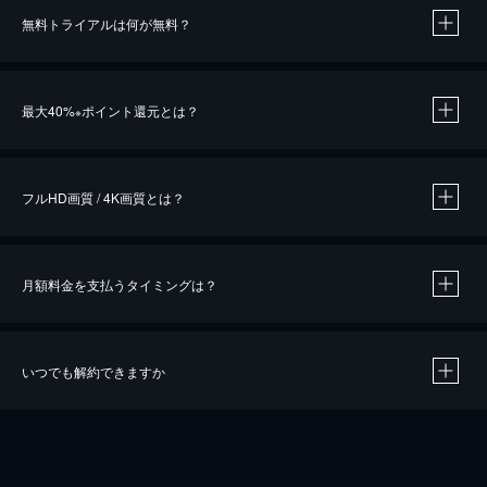
無料トライアルは何が無料？
※
最大40%
ポイント還元とは？
※
※
作品によって必要なポイントが異なります。
フルHD画質 / 4K画質とは？
月額料金を支払うタイミングは？
※
40％ポイント還元の対象は、クレジットカード決済による作品の購入 / レンタルです。
※
iOSアプリのUコイン決済による作品の購入 / レンタルは、20％のポイント還元です。
※
還元の対象外となる決済方法や商品があります。くわしくは
こちら
をご確認ください。
いつでも解約できますか