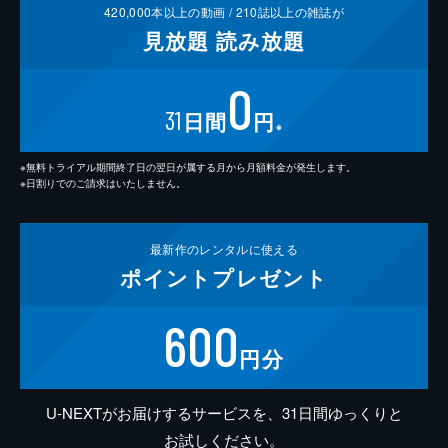
420,000
本以上の動画 /
210
誌以上の雑誌が
見放題
読み放題
0
31
日間
円
※
※無料トライアル期間終了日の翌日が属する月から月額料金が発生します。
※日割りでのご請求はいたしません。
最新作の
レンタルに使える
ポイント
プレゼント
600
円分
U-NEXTがお届けするサービスを、31日間ゆっくりと
お試しください。