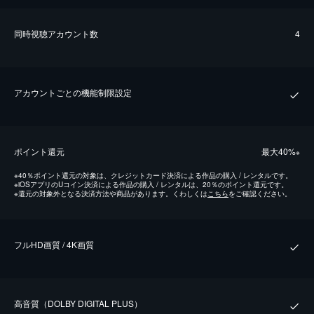
同時視聴アカウント数
4
アカウントごとの機能制限設定
ポイント還元
最⼤40%
※
※
40％ポイント還元の対象は、クレジットカード決済による作品の購入 / レンタルです。
※
iOSアプリのUコイン決済による作品の購入 / レンタルは、20％のポイント還元です。
※
還元の対象外となる決済方法や商品があります。くわしくは
こちら
をご確認ください。
フルHD画質 / 4K画質
⾼⾳質（DOLBY DIGITAL PLUS）