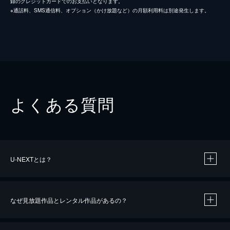
録のクレジットカードでのお支払いとなります。
※通話料、SMS通信料、オプション（かけ放題など）の月額利用料は別途発生します。
よくある質問
U-NEXTとは？
なぜ見放題作品とレンタル作品があるの？