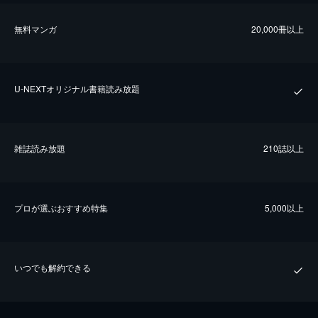
無料マンガ
20,000冊以上
U-NEXTオリジナル書籍読み放題
雑誌読み放題
210誌以上
プロが選ぶおすすめ特集
5,000以上
いつでも解約できる