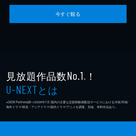
今すぐ観る
見放題作品数
！
No.1
※
とは
U-NEXT
※GEM Partners調べ/2026年7⽉ 国内の主要な定額制動画配信サービスにおける洋画/邦画/
海外ドラマ/韓流・アジアドラマ/国内ドラマ/アニメを調査。別途、有料作品あり。