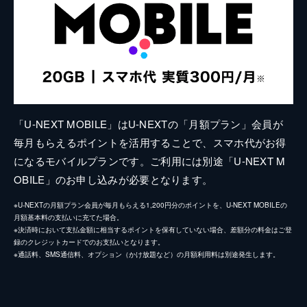
「U-NEXT MOBILE」はU-NEXTの「月額プラン」会員が
毎月もらえるポイントを活用することで、スマホ代がお得
になるモバイルプランです。ご利用には別途「U-NEXT M
OBILE」のお申し込みが必要となります。
※U-NEXTの月額プラン会員が毎月もらえる1,200円分のポイントを、U-NEXT MOBILEの
月額基本料の支払いに充てた場合。
※決済時において支払金額に相当するポイントを保有していない場合、差額分の料金はご登
録のクレジットカードでのお支払いとなります。
※通話料、SMS通信料、オプション（かけ放題など）の月額利用料は別途発生します。