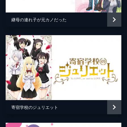
総作画監督
増田俊介
は、事態を収めようと戦闘に割って入る。
しかし同族からは裏切り者扱いされ、リリー
アニメーション制作
Children's Playground Entertainment
からは邪魔をするなら浄化すると迫られ...。
継母の連れ子が元カノだった
24分
第5話 Turning point
魔界の上司・リズによる訓練で自信をつけた
阿久津は、リリーを堕天させるべく行動を開
始する。きらきらイケメンモードでリリーを
落としにかかる阿久津に対し、リリーもフワ
フワヒロインモードで応戦する。
24分
第6話 Close your eyes
昨夜の阿久津との出来事が原因で、一睡もで
きなかったリリーは、授業中に居眠りをして
しまう。恋愛ゲーム風の夢の中で、阿久津攻
略の糸口がつかめるかもしれないと、リリー
寄宿学校のジュリエット
はゲームのストーリーを進めるが...。
24分
第7話 First aid