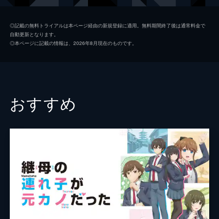
でかれんな美少女・天音リリーと出会う。
24分
谷川裕也
梅田修一朗
第2話 Lalapalooza
◎記載の無料トライアルは本ページ経由の新規登録に適用。無料期間終了後は通常料金で
自動更新となります。
リリーに屈服させられ下僕となった阿久津
広田健作
土岐隼一
◎本ページに記載の情報は、2026年8月現在のものです。
は、悪魔狩りの協力をするようにと迫られる
棚橋夕香
東山奈央
も協力を拒む。そこでリリーは阿久津につけ
た自由を奪い罰を与える首輪の力を発動す
リズ
釘宮理恵
る。すると阿久津の体が勝手に動きだし...。
24分
城村先生
山路和弘
おすすめ
第3話 Preparation
ジョー
野沢雅子
街でナンパされているリリーをさっそうと救
う阿久津。 待ち合わせに遅れてきた阿久津
チャム
田中真弓
に怒りながらも、2人はそのままデートに...
ではなく悪魔狩りに向かうのであった。 そ
監督
川崎逸朗
んな2人に殺気を帯びた視線が向けられてい
キャラクターデザイン
八尋裕子
た。
24分
原作
アズマサワヨシ
第4話 Heat limit
獣型悪魔と激しい戦闘を繰り広げるリリー。
音楽
伊賀拓郎
同族とリリーとの間で板挟み状態の阿久津