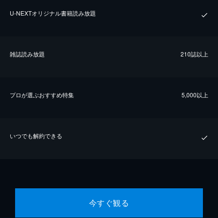
U-NEXTオリジナル書籍読み放題
雑誌読み放題
210誌以上
プロが選ぶおすすめ特集
5,000以上
いつでも解約できる
今すぐ観る