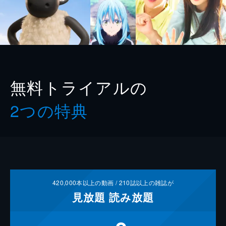
無料トライアルの
2つの特典
420,000
本以上の動画 /
210
誌以上の雑誌が
見放題
読み放題