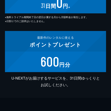
0
31
日間
円
※
※無料トライアル期間終了日の翌日が属する月から月額料金が発生します。
※日割りでのご請求はいたしません。
最新作の
レンタルに使える
ポイント
プレゼント
600
円分
U-NEXTがお届けするサービスを、31日間ゆっくりと
お試しください。