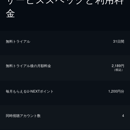
金
無料トライアル
31日間
無料トライアル後の⽉額料金
2,189円
（税込）
毎⽉もらえるU-NEXTポイント
1,200円分
同時視聴アカウント数
4