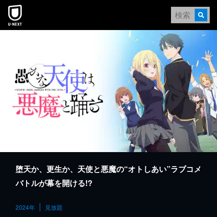
本文へスキップ
堕天か、更生か、天使と悪魔の“オトしあい”ラブコメ
バトルが幕を開ける!?
2024年
見放題