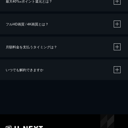
最大40%
ポイント還元とは？
※
※
作品によって必要なポイントが異なります。
フルHD画質 / 4K画質とは？
月額料金を支払うタイミングは？
※
40％ポイント還元の対象は、クレジットカード決済による作品の購入 / レンタルです。
※
iOSアプリのUコイン決済による作品の購入 / レンタルは、20％のポイント還元です。
※
還元の対象外となる決済方法や商品があります。くわしくは
こちら
をご確認ください。
いつでも解約できますか
こちら