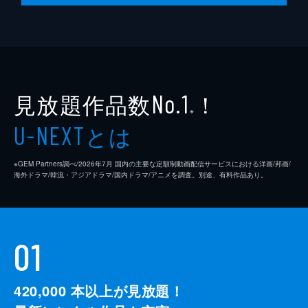
24分
第10話 Dignity
阿久津とリリーの前に現れたリリーの兄・ツ
ヴァイ。 その紳士的ながらもどこか威圧的
な雰囲気に気圧される阿久津を置いて、ツヴ
ァイと共に立ち去るリリー。 阿久津は去り
見放題作品数
！
No.1
際のリリーのぎこちない笑顔が気になり...。
※
24分
とは
U-NEXT
※GEM Partners調べ/2026年7⽉ 国内の主要な定額制動画配信サービスにおける洋画/邦画/
海外ドラマ/韓流・アジアドラマ/国内ドラマ/アニメを調査。別途、有料作品あり。
01
420,000
本以上が見放題！