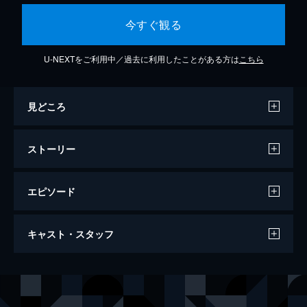
今すぐ観る
U-NEXTをご利用中／過去に利用したことがある方は
こちら
見どころ
ストーリー
エピソード
第1話 Dance with the devil
キャスト・スタッフ
天界からの攻勢にあらがうため、魔界を救う
カリスマ性のある人材をスカウトしに人間界
へとやってきた悪魔・阿久津雅虎。その正体
声の出演
阿久津雅虎
内田雄馬
を隠し、とある高校へと転入した彼は、そこ
天音リリー
佐倉綾音