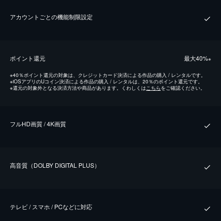
アカウントごとの機能制限設定
ポイント還元
最⼤40%
※
※
40％ポイント還元の対象は、クレジットカード決済による作品の購入 / レンタルです。
※
iOSアプリのUコイン決済による作品の購入 / レンタルは、20％のポイント還元です。
※
還元の対象外となる決済方法や商品があります。くわしくは
こちら
をご確認ください。
フルHD画質 / 4K画質
⾼⾳質（DOLBY DIGITAL PLUS）
テレビ / スマホ / PCなどに対応