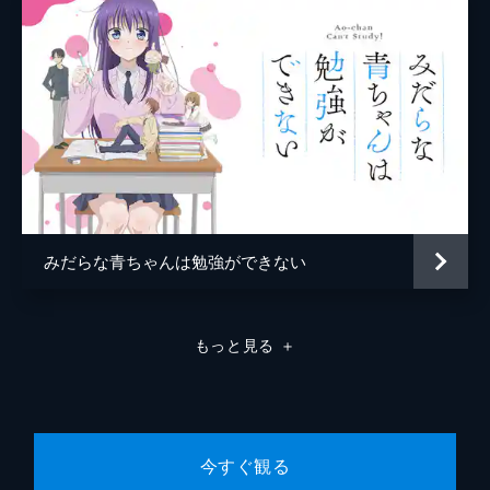
素体との戦闘で疲弊し気を失ってしまったリ
リーを抱え、彼女の部屋へと送り届けた阿久
津。 帰ろうとするも、意識がもうろうとし
たリリーに裾を掴まれ引き止められた阿久津
は、部屋の隅で座り込むことに。
24分
第8話 Absolutely not
マンションから一緒に出てきたところを夕香
たちに見られてしまった阿久津とリリー。
何とか朝チュン疑惑を払拭しようと奮闘する
2人だったが、クラスメイトたちからの追及
みだらな青ちゃんは勉強ができない
はなかなか収まらず...。
24分
第9話 No absolutes
もっと見る
＋
突如登校をしてきたリリーの素体・リーリ
ヤ。 風邪をひいたリリーの代わりに姉とし
て授業を受けると言い、特別に参加を許され
てしまう。 授業中にちょっかいをかけてく
るリーリヤに、阿久津は警戒心を増してい
今すぐ観る
く。