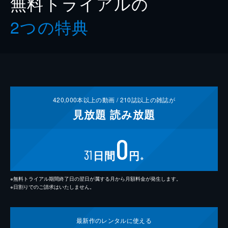
無料トライアルの
2つの特典
420,000
本以上の動画 /
210
誌以上の雑誌が
見放題
読み放題
0
31
日間
円
※
※無料トライアル期間終了日の翌日が属する月から月額料金が発生します。
※日割りでのご請求はいたしません。
最新作の
レンタルに使える