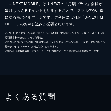
「U-NEXT MOBILE」はU-NEXTの「月額プラン」会員が
毎月もらえるポイントを活用することで、スマホ代がお得
になるモバイルプランです。ご利用には別途「U-NEXT M
OBILE」のお申し込みが必要となります。
※U-NEXTの月額プラン会員が毎月もらえる1,200円分のポイントを、U-NEXT MOBILEの
月額基本料の支払いに充てた場合。
※決済時において支払金額に相当するポイントを保有していない場合、差額分の料金はご登
録のクレジットカードでのお支払いとなります。
※通話料、SMS通信料、オプション（かけ放題など）の月額利用料は別途発生します。
よくある質問