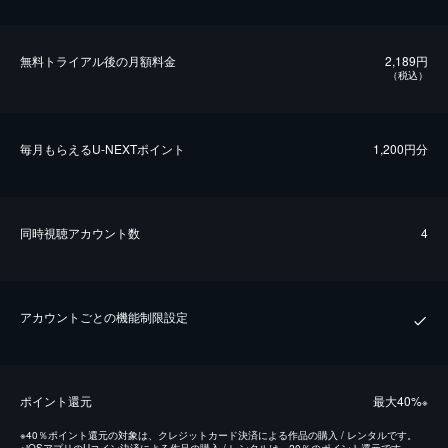
無料トライアル後の⽉額料金
2,189円
（税込）
毎⽉もらえるU-NEXTポイント
1,200円分
同時視聴アカウント数
4
アカウントごとの機能制限設定
ポイント還元
最⼤40%
※
※
40％ポイント還元の対象は、クレジットカード決済による作品の購入 / レンタルです。
※
iOSアプリのUコイン決済による作品の購入 / レンタルは、20％のポイント還元です。