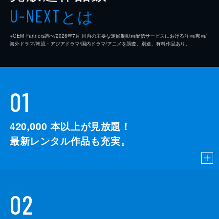
とは
U-NEXT
※GEM Partners調べ/2026年7⽉ 国内の主要な定額制動画配信サービスにおける洋画/邦画/
海外ドラマ/韓流・アジアドラマ/国内ドラマ/アニメを調査。別途、有料作品あり。
01
420,000
本以上が見放題！
最新レンタル作品も充実。
02