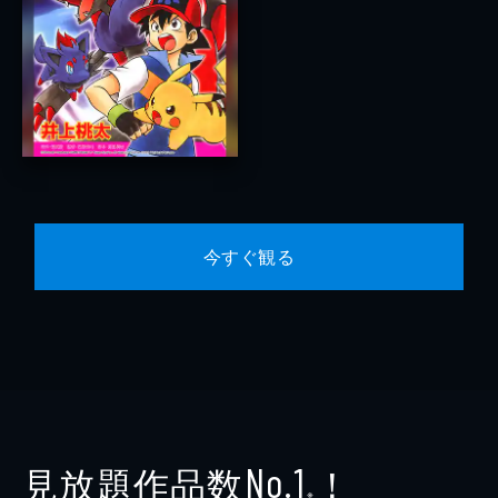
今すぐ観る
見放題作品数
！
No.1
※