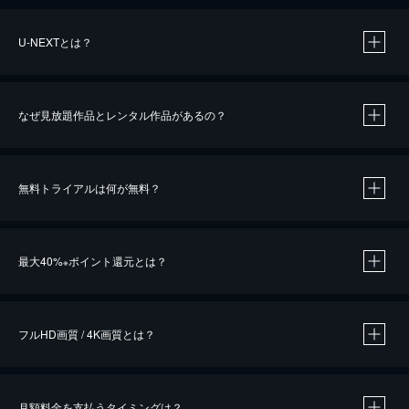
U-NEXTとは？
なぜ見放題作品とレンタル作品があるの？
無料トライアルは何が無料？
※
最大40%
ポイント還元とは？
※
※
作品によって必要なポイントが異なります。
フルHD画質 / 4K画質とは？
月額料金を支払うタイミングは？