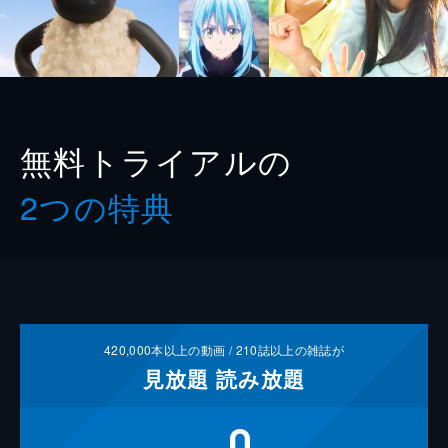
無料トライアルの
2つの特典
420,000
本以上の動画 /
210
誌以上の雑誌が
見放題
読み放題
0