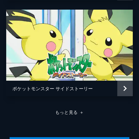
監督
湯山邦彦
脚本
米村正二
音楽
宮崎慎二
演出
飯島正勝
博多正寿
大和田淳
稲葉友紀
吉川博明
ポケットモンスター サイドストーリー
松田清
鳥井聖美
もっと見る
＋
高橋ナオヒト
志村錠児