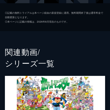
ムサシ
林原めぐみ
◎記載の無料トライアルは本ページ経由の新規登録に適用。無料期間終了後は通常料金で
自動更新となります。
コジロウ
三木眞一郎
◎本ページに記載の情報は、2026年8月現在のものです。
ニャース
犬山イヌコ
ポッチャマ
小桜エツコ
キャタピー
愛河里花子
関連動画/
プリン
かないみか
シリーズ⼀覧
カビゴン
三宅健太
ルカリオ
古島清孝
レントラー
佐藤健輔
ラプラス
藤村知可
イーブイ
真堂圭