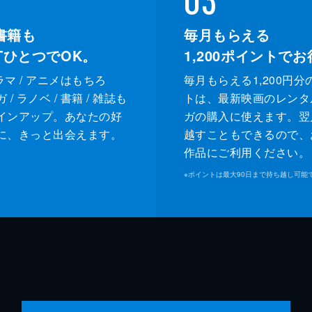
書籍も
毎月もらえる
XTひとつでOK。
1,200
ポイントでお
ドラマ / アニメはもちろ
毎月もらえる1,200円分
/ ラノベ / 書籍 / 雑誌も
トは、最新映画のレンタ
インアップ。あなたの好
ガの購入に使えます。翌
に、きっと出会えます。
越すこともできるので、
作品にご利用ください。
※
ポイントは最大90日まで持ち越し可能