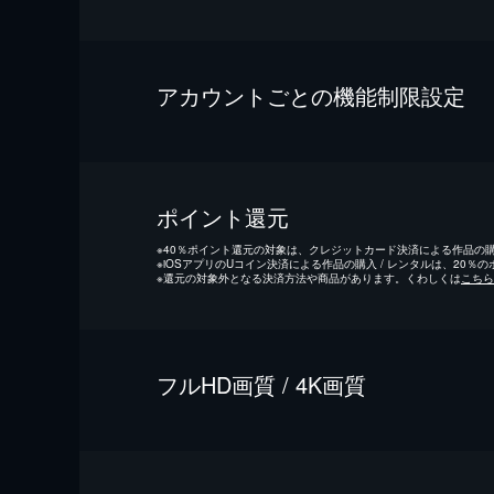
アカウントごとの機能制限設定
ポイント還元
※
40％ポイント還元の対象は、クレジットカード決済による作品の購入
※
iOSアプリのUコイン決済による作品の購入 / レンタルは、20％
※
還元の対象外となる決済方法や商品があります。くわしくは
こちら
フルHD画質 / 4K画質