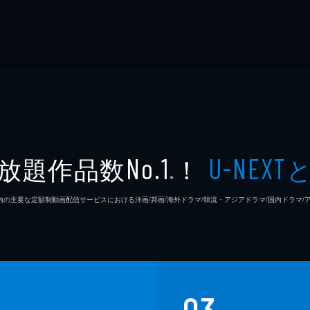
放題作品数
！
No.1
U-NEXT
※
26年7⽉ 国内の主要な定額制動画配信サービスにおける洋画/邦画/海外ドラマ/韓流・アジアドラマ/国内ドラ
03