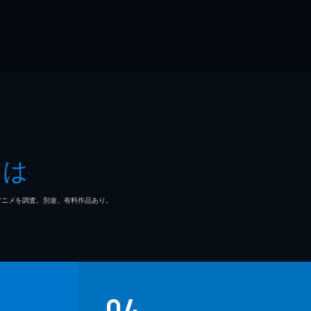
とは
マ/アニメを調査。別途、有料作品あり。
04