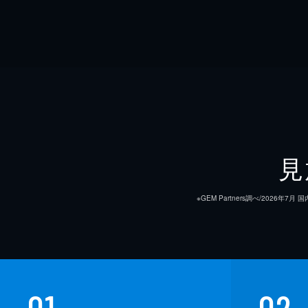
見
※GEM Partners調べ/20
01
02