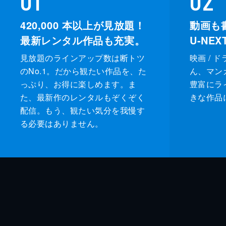
420,000
本以上が見放題！
動画も
最新レンタル作品も充実。
U-NE
見放題のラインアップ数は断トツ
映画 / 
のNo.1。だから観たい作品を、た
ん、マンガ 
っぷり、お得に楽しめます。ま
豊富にラ
た、最新作のレンタルもぞくぞく
きな作品
配信。もう、観たい気分を我慢す
る必要はありません。