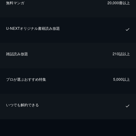
無料マンガ
20,000冊以上
U-NEXTオリジナル書籍読み放題
雑誌読み放題
210誌以上
プロが選ぶおすすめ特集
5,000以上
いつでも解約できる