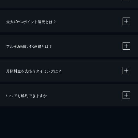
※
最大40%
ポイント還元とは？
※
※
作品によって必要なポイントが異なります。
フルHD画質 / 4K画質とは？
月額料金を支払うタイミングは？
※
40％ポイント還元の対象は、クレジットカード決済による作品の購入 / レンタルです。
※
iOSアプリのUコイン決済による作品の購入 / レンタルは、20％のポイント還元です。
※
還元の対象外となる決済方法や商品があります。くわしくは
こちら
をご確認ください。
いつでも解約できますか
こちら