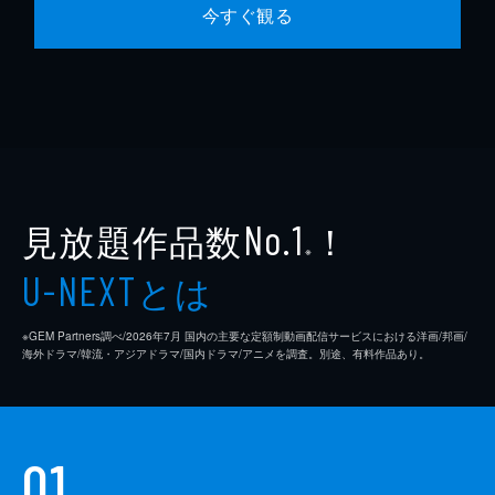
今すぐ観る
見放題作品数
！
No.1
※
とは
U-NEXT
※GEM Partners調べ/2026年7⽉ 国内の主要な定額制動画配信サービスにおける洋画/邦画/
海外ドラマ/韓流・アジアドラマ/国内ドラマ/アニメを調査。別途、有料作品あり。
01