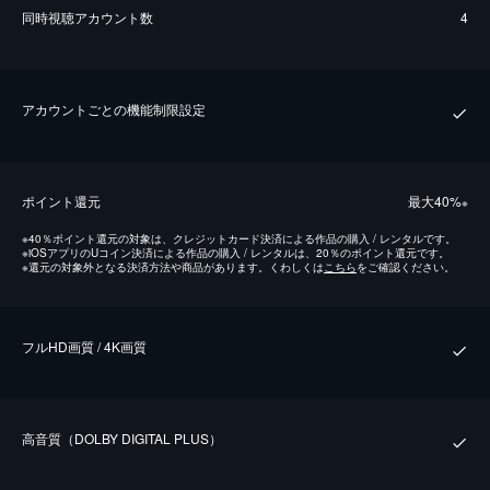
同時視聴アカウント数
4
アカウントごとの機能制限設定
ポイント還元
最⼤40%
※
※
40％ポイント還元の対象は、クレジットカード決済による作品の購入 / レンタルです。
※
iOSアプリのUコイン決済による作品の購入 / レンタルは、20％のポイント還元です。
※
還元の対象外となる決済方法や商品があります。くわしくは
こちら
をご確認ください。
フルHD画質 / 4K画質
⾼⾳質（DOLBY DIGITAL PLUS）