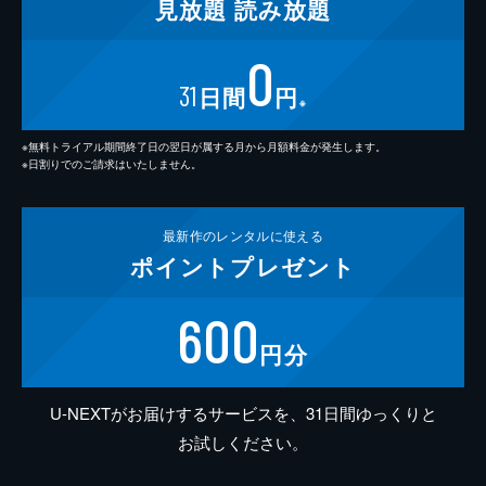
見放題
読み放題
0
31
日間
円
※
※無料トライアル期間終了日の翌日が属する月から月額料金が発生します。
※日割りでのご請求はいたしません。
最新作の
レンタルに使える
ポイント
プレゼント
600
円分
U-NEXTがお届けするサービスを、31日間ゆっくりと
お試しください。