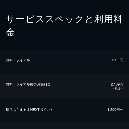
サービススペックと利用料
金
無料トライアル
31日間
無料トライアル後の⽉額料金
2,189円
（税込）
毎⽉もらえるU-NEXTポイント
1,200円分