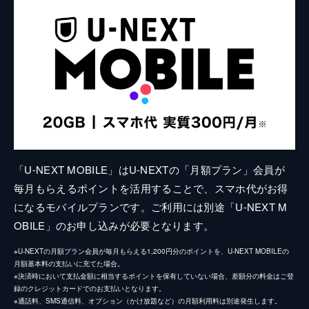
「U-NEXT MOBILE」はU-NEXTの「月額プラン」会員が
毎月もらえるポイントを活用することで、スマホ代がお得
になるモバイルプランです。ご利用には別途「U-NEXT M
OBILE」のお申し込みが必要となります。
※U-NEXTの月額プラン会員が毎月もらえる1,200円分のポイントを、U-NEXT MOBILEの
月額基本料の支払いに充てた場合。
※決済時において支払金額に相当するポイントを保有していない場合、差額分の料金はご登
録のクレジットカードでのお支払いとなります。
※通話料、SMS通信料、オプション（かけ放題など）の月額利用料は別途発生します。