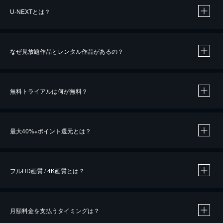
U-NEXTとは？
なぜ見放題作品とレンタル作品があるの？
無料トライアルは何が無料？
※
最大40%
ポイント還元とは？
※
※
作品によって必要なポイントが異なります。
フルHD画質 / 4K画質とは？
月額料金を支払うタイミングは？
※
40％ポイント還元の対象は、クレジットカード決済による作品の購入 / レンタルです。
※
iOSアプリのUコイン決済による作品の購入 / レンタルは、20％のポイント還元です。