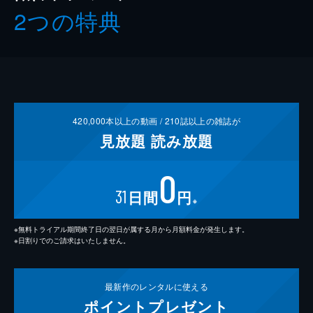
2つの特典
420,000
本以上の動画 /
210
誌以上の雑誌が
見放題
読み放題
0
31
日間
円
※
※無料トライアル期間終了日の翌日が属する月から月額料金が発生します。
※日割りでのご請求はいたしません。
最新作の
レンタルに使える
ポイント
プレゼント