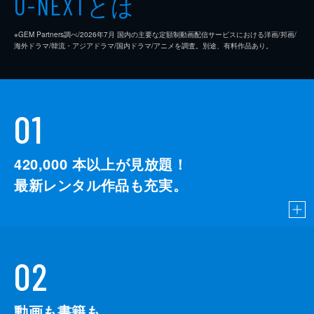
とは
U-NEXT
※GEM Partners調べ/2026年7⽉ 国内の主要な定額制動画配信サービスにおける洋画/邦画/
海外ドラマ/韓流・アジアドラマ/国内ドラマ/アニメを調査。別途、有料作品あり。
01
420,000
本以上が見放題！
最新レンタル作品も充実。
02
動画も書籍も