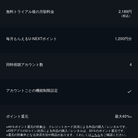
無料トライアル後の⽉額料金
2,189円
（税込）
毎⽉もらえるU-NEXTポイント
1,200円分
同時視聴アカウント数
4
アカウントごとの機能制限設定
ポイント還元
最⼤40%
※
※
40％ポイント還元の対象は、クレジットカード決済による作品の購入 / レンタルです。
※
iOSアプリのUコイン決済による作品の購入 / レンタルは、20％のポイント還元です。
※
還元の対象外となる決済方法や商品があります。くわしくは
こちら
をご確認ください。