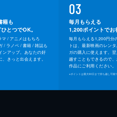
03
書籍も
毎月もらえる
XTひとつでOK。
1,200
ポイントでお
ドラマ / アニメはもちろ
毎月もらえる1,200円分
/ ラノベ / 書籍 / 雑誌も
トは、最新映画のレンタ
インアップ。あなたの好
ガの購入に使えます。翌
に、きっと出会えます。
越すこともできるので、
作品にご利用ください。
※
ポイントは最大90日まで持ち越し可能