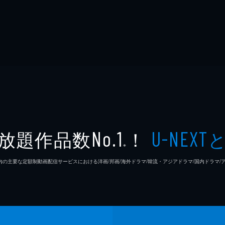
放題作品数
！
No.1
U-NEXT
※
26年7⽉ 国内の主要な定額制動画配信サービスにおける洋画/邦画/海外ドラマ/韓流・アジアドラマ/国内ドラ