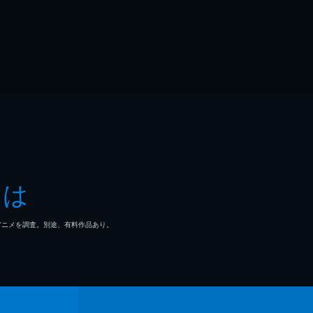
とは
マ/アニメを調査。別途、有料作品あり。