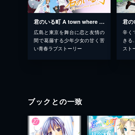
君のいる町 A town where you live
君の
広島と東京を舞台に恋と友情の
辛く
間で葛藤する少年少女の甘く苦
きる
い青春ラブストーリー
スト
ブックとの一致