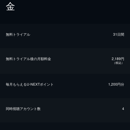
金
無料トライアル
31日間
無料トライアル後の⽉額料金
2,189円
（税込）
毎⽉もらえるU-NEXTポイント
1,200円分
同時視聴アカウント数
4