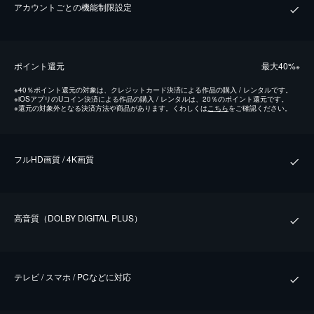
アカウントごとの機能制限設定
ポイント還元
最⼤40%
※
※
40％ポイント還元の対象は、クレジットカード決済による作品の購入 / レンタルです。
※
iOSアプリのUコイン決済による作品の購入 / レンタルは、20％のポイント還元です。
※
還元の対象外となる決済方法や商品があります。くわしくは
こちら
をご確認ください。
フルHD画質 / 4K画質
⾼⾳質（DOLBY DIGITAL PLUS）
テレビ / スマホ / PCなどに対応