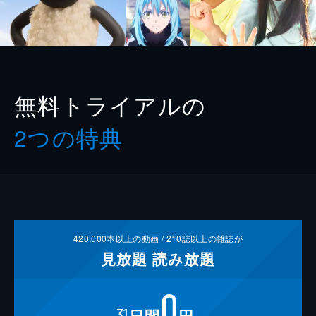
無料トライアルの
2つの特典
420,000
本以上の動画 /
210
誌以上の雑誌が
見放題
読み放題
0
31
日間
円