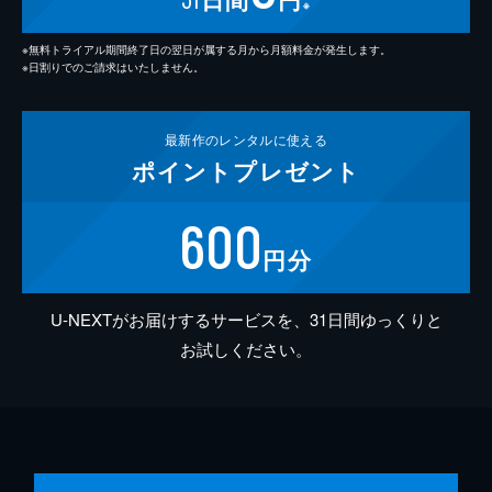
※
※無料トライアル期間終了日の翌日が属する月から月額料金が発生します。
※日割りでのご請求はいたしません。
最新作の
レンタルに使える
ポイント
プレゼント
600
円分
U-NEXTがお届けするサービスを、31日間ゆっくりと
お試しください。