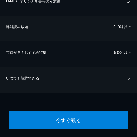
U-NEXTオリジナル書籍読み放題
雑誌読み放題
210誌以上
プロが選ぶおすすめ特集
5,000以上
いつでも解約できる
今すぐ観る