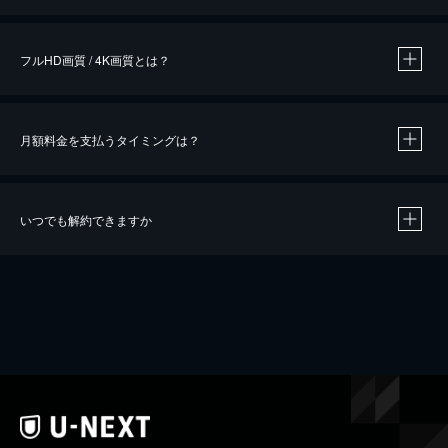
※
作品によって必要なポイントが異なります。
フルHD画質 / 4K画質とは？
月額料金を支払うタイミングは？
※
40％ポイント還元の対象は、クレジットカード決済による作品の購入 / レンタルです。
※
iOSアプリのUコイン決済による作品の購入 / レンタルは、20％のポイント還元です。
※
還元の対象外となる決済方法や商品があります。くわしくは
こちら
をご確認ください。
いつでも解約できますか
こちら