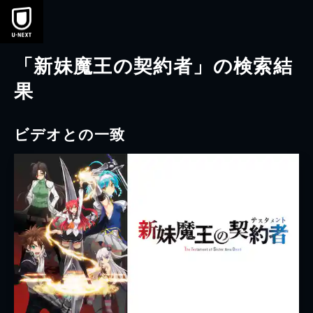
本文へスキップ
「新妹魔王の契約者」の検索結
果
ビデオとの一致