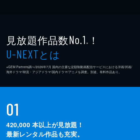
見放題作品数
！
No.1
※
とは
U-NEXT
※GEM Partners調べ/2026年7⽉ 国内の主要な定額制動画配信サービスにおける洋画/邦画/
海外ドラマ/韓流・アジアドラマ/国内ドラマ/アニメを調査。別途、有料作品あり。
01
420,000
本以上が見放題！
最新レンタル作品も充実。