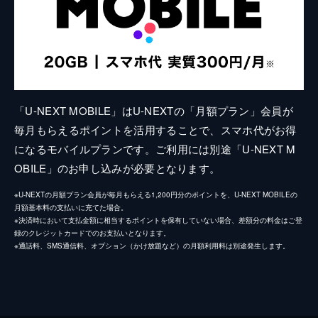
「U-NEXT MOBILE」はU-NEXTの「月額プラン」会員が
毎月もらえるポイントを活用することで、スマホ代がお得
になるモバイルプランです。ご利用には別途「U-NEXT M
OBILE」のお申し込みが必要となります。
※U-NEXTの月額プラン会員が毎月もらえる1,200円分のポイントを、U-NEXT MOBILEの
月額基本料の支払いに充てた場合。
※決済時において支払金額に相当するポイントを保有していない場合、差額分の料金はご登
録のクレジットカードでのお支払いとなります。
※通話料、SMS通信料、オプション（かけ放題など）の月額利用料は別途発生します。