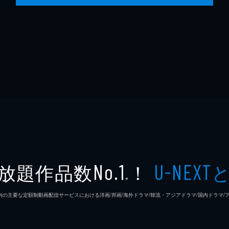
放題作品数
！
No.1
U-NEXT
※
26年7⽉ 国内の主要な定額制動画配信サービスにおける洋画/邦画/海外ドラマ/韓流・アジアドラマ/国内ドラ