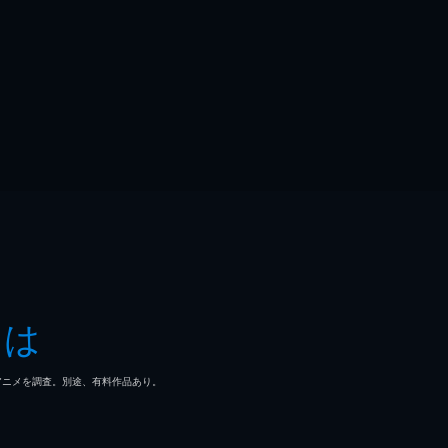
とは
マ/アニメを調査。別途、有料作品あり。