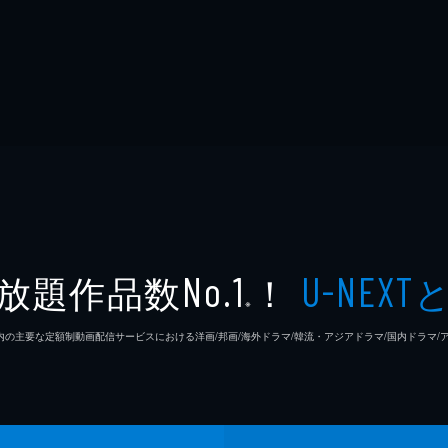
放題作品数
！
No.1
U-NEXT
※
26年7⽉ 国内の主要な定額制動画配信サービスにおける洋画/邦画/海外ドラマ/韓流・アジアドラマ/国内ドラ