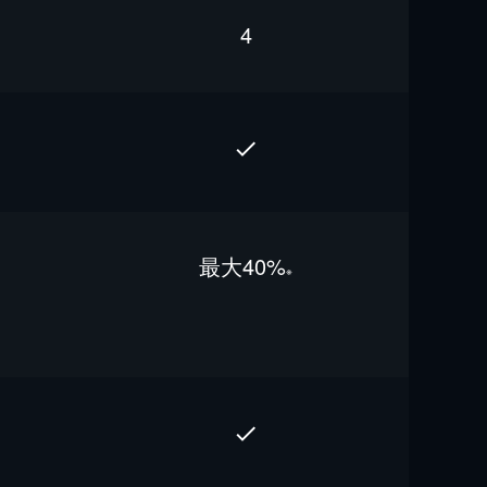
4
最⼤40%
※