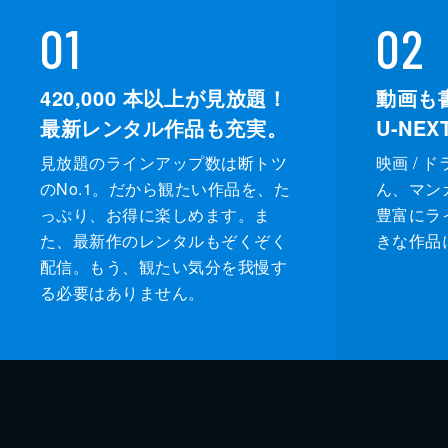
01
02
420,000
本以上が見放題！
動画も
最新レンタル作品も充実。
U-NE
見放題のラインアップ数は断トツ
映画 / 
のNo.1。だから観たい作品を、た
ん、マンガ 
っぷり、お得に楽しめます。ま
豊富にラ
た、最新作のレンタルもぞくぞく
きな作品
配信。もう、観たい気分を我慢す
る必要はありません。