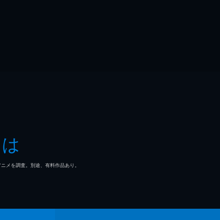
とは
マ/アニメを調査。別途、有料作品あり。