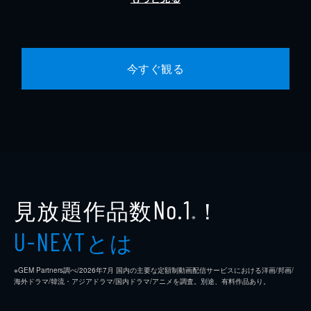
今すぐ観る
見放題作品数
！
No.1
※
とは
U-NEXT
※GEM Partners調べ/2026年7⽉ 国内の主要な定額制動画配信サービスにおける洋画/邦画/
海外ドラマ/韓流・アジアドラマ/国内ドラマ/アニメを調査。別途、有料作品あり。