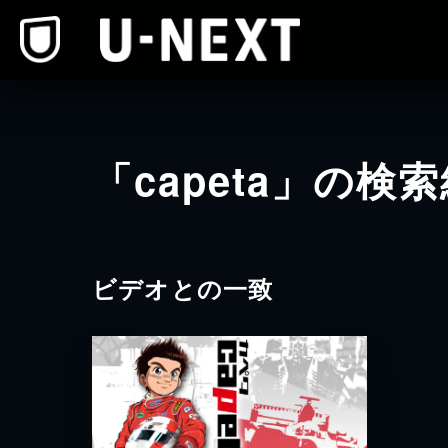
本文へスキップ
「capeta」の検
ビデオとの一致