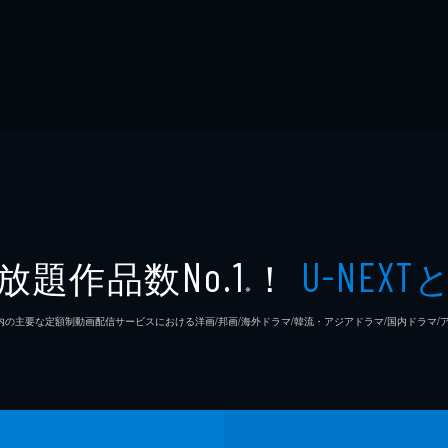
放題作品数
！
No.1
U-NEXT
※
26年7⽉ 国内の主要な定額制動画配信サービスにおける洋画/邦画/海外ドラマ/韓流・アジアドラマ/国内ドラ