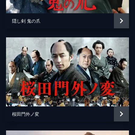
福本清三
田畑猛雄
隠し剣 鬼の爪
芝本正
結城市朗
井上肇
芹沢礼多
望月章男
高橋信吾
片岡功
白井滋郎
桜田門外ノ変
監督
杉田成道
脚本
田中陽造