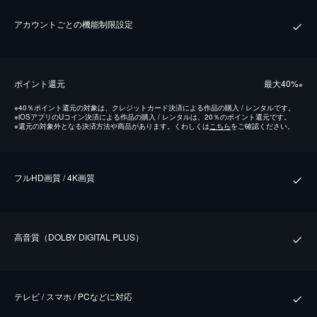
アカウントごとの機能制限設定
ポイント還元
最⼤40%
※
※
40％ポイント還元の対象は、クレジットカード決済による作品の購入 / レンタルです。
※
iOSアプリのUコイン決済による作品の購入 / レンタルは、20％のポイント還元です。
※
還元の対象外となる決済方法や商品があります。くわしくは
こちら
をご確認ください。
フルHD画質 / 4K画質
⾼⾳質（DOLBY DIGITAL PLUS）
テレビ / スマホ / PCなどに対応