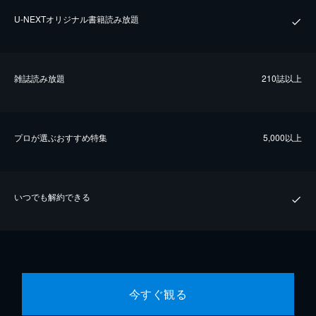
U-NEXTオリジナル書籍読み放題
雑誌読み放題
210誌以上
プロが選ぶおすすめ特集
5,000以上
いつでも解約できる
今すぐ観る