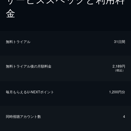
金
無料トライアル
31日間
無料トライアル後の⽉額料金
2,189円
（税込）
毎⽉もらえるU-NEXTポイント
1,200円分
同時視聴アカウント数
4