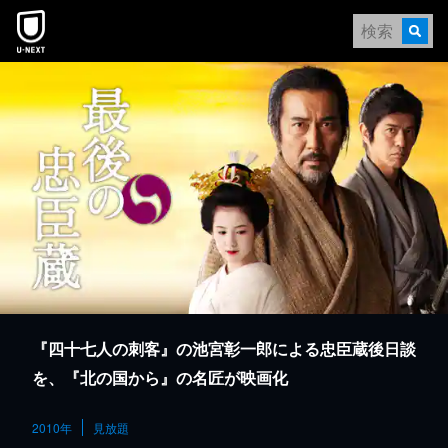
本文へスキップ
『四十七人の刺客』の池宮彰一郎による忠臣蔵後日談
を、『北の国から』の名匠が映画化
2010年
見放題