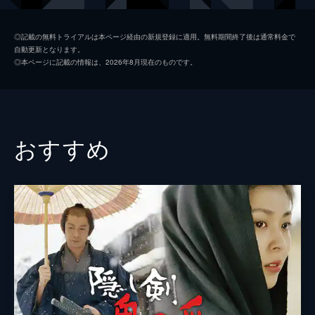
残りがいたのだ…!!
133分
可音
桜庭ななみ
◎記載の無料トライアルは本ページ経由の新規登録に適用。無料期間終了後は通常料金で
自動更新となります。
茶屋修一郎
山本耕史
◎本ページに記載の情報は、2026年8月現在のものです。
きわ
風吹ジュン
奥野将監
田中邦衛
進藤長保
伊武雅刀
おすすめ
茶屋四郎次郎
笈田ヨシ
ゆう
安田成美
大石内蔵助
片岡仁左衛門
柴俊夫
佐川満男
こぐれ修