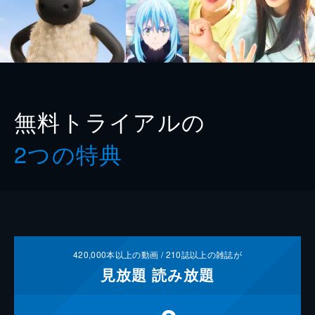
無料トライアルの
2つの特典
420,000
本以上の動画 /
210
誌以上の雑誌が
見放題
読み放題