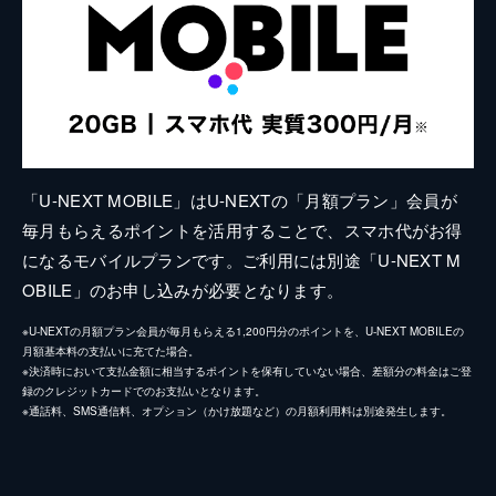
「U-NEXT MOBILE」はU-NEXTの「月額プラン」会員が
毎月もらえるポイントを活用することで、スマホ代がお得
になるモバイルプランです。ご利用には別途「U-NEXT M
OBILE」のお申し込みが必要となります。
※U-NEXTの月額プラン会員が毎月もらえる1,200円分のポイントを、U-NEXT MOBILEの
月額基本料の支払いに充てた場合。
※決済時において支払金額に相当するポイントを保有していない場合、差額分の料金はご登
録のクレジットカードでのお支払いとなります。
※通話料、SMS通信料、オプション（かけ放題など）の月額利用料は別途発生します。