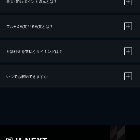
最大40%
ポイント還元とは？
※
※
作品によって必要なポイントが異なります。
フルHD画質 / 4K画質とは？
月額料金を支払うタイミングは？
※
40％ポイント還元の対象は、クレジットカード決済による作品の購入 / レンタルです。
※
iOSアプリのUコイン決済による作品の購入 / レンタルは、20％のポイント還元です。
※
還元の対象外となる決済方法や商品があります。くわしくは
こちら
をご確認ください。
いつでも解約できますか
こちら