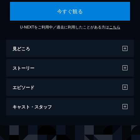
今すぐ観る
U-NEXTをご利用中／過去に利用したことがある方は
こちら
見どころ
ストーリー
エピソード
最後の忠臣蔵
キャスト・スタッフ
赤穂浪士四十七士による討ち入り、切腹とい
うクライマックスは「忠臣蔵」の本当の結末
ではなかった。なぜなら、赤穂浪士の中に討
出演
瀬尾孫左衛門
役所広司
ち入り後の「使命を与えられた」２人の生き
寺坂吉右衛門
佐藤浩市