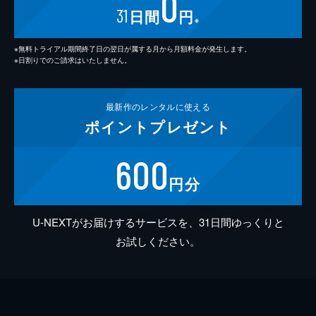
0
31
日間
円
※
※無料トライアル期間終了日の翌日が属する月から月額料金が発生します。
※日割りでのご請求はいたしません。
最新作の
レンタルに使える
ポイント
プレゼント
600
円分
U-NEXTがお届けするサービスを、31日間ゆっくりと
お試しください。