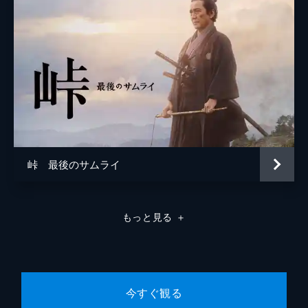
原作
池宮彰一郎
音楽
加古隆
製作
小岩井宏悦
服部洋
椎名保
酒井彰
峠 最後のサムライ
名越康晃
井上伸一郎
もっと見る
＋
喜多埜裕明
川崎代治
大橋善光
今すぐ観る