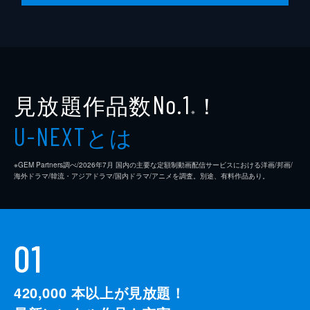
見放題作品数
！
No.1
※
とは
U-NEXT
※GEM Partners調べ/2026年7⽉ 国内の主要な定額制動画配信サービスにおける洋画/邦画/
海外ドラマ/韓流・アジアドラマ/国内ドラマ/アニメを調査。別途、有料作品あり。
01
420,000
本以上が見放題！