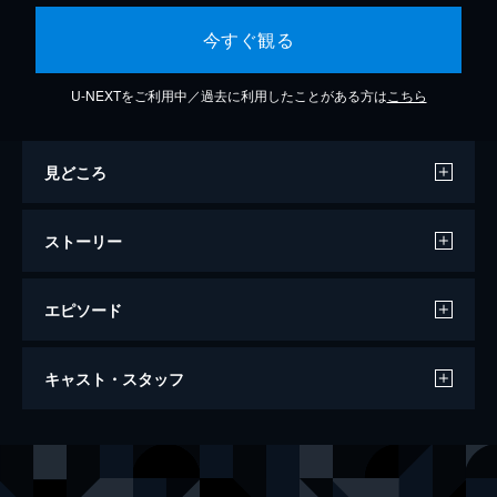
今すぐ観る
U-NEXTをご利用中／過去に利用したことがある方は
こちら
見どころ
ストーリー
エピソード
#1 600億＄＄の男
キャスト・スタッフ
伝説の賞金首、ヴァッシュ･ザ･スタンピー
ド。彼の正体を突き止めるよう派遣されたメ
リル＆ミリィは、訪れた町で賞金稼ぎたちの
声の出演
ヴァッシュ・ザ・スタンピード
小野坂昌也
争いに巻き込まれる。本物のヴァッシュのお
メリル・ストライフ
鶴ひろみ