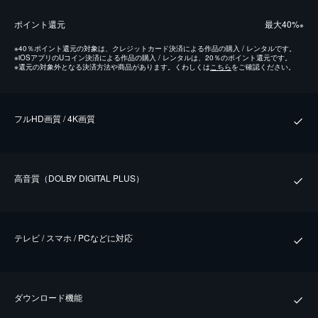
ポイント還元
最⼤40%
※
※
40％ポイント還元の対象は、クレジットカード決済による作品の購入 / レンタルです。
※
iOSアプリのUコイン決済による作品の購入 / レンタルは、20％のポイント還元です。
※
還元の対象外となる決済方法や商品があります。くわしくは
こちら
をご確認ください。
フルHD画質 / 4K画質
⾼⾳質（DOLBY DIGITAL PLUS）
テレビ / スマホ / PCなどに対応
ダウンロード機能