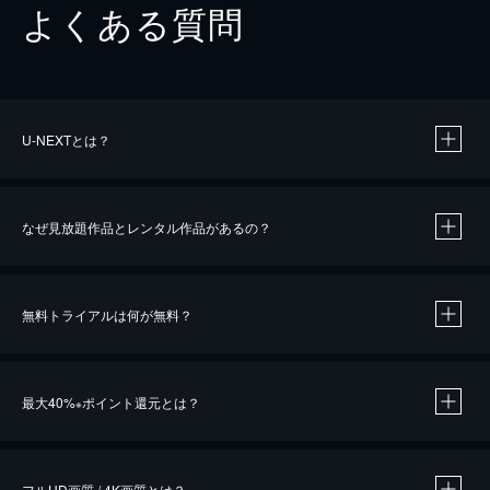
よくある質問
U-NEXTとは？
なぜ見放題作品とレンタル作品があるの？
無料トライアルは何が無料？
※
最大40%
ポイント還元とは？
※
※
作品によって必要なポイントが異なります。
フルHD画質 / 4K画質とは？