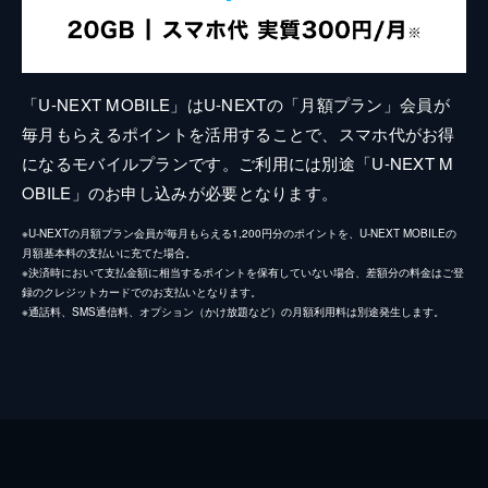
「U-NEXT MOBILE」はU-NEXTの「月額プラン」会員が
毎月もらえるポイントを活用することで、スマホ代がお得
になるモバイルプランです。ご利用には別途「U-NEXT M
OBILE」のお申し込みが必要となります。
※U-NEXTの月額プラン会員が毎月もらえる1,200円分のポイントを、U-NEXT MOBILEの
月額基本料の支払いに充てた場合。
※決済時において支払金額に相当するポイントを保有していない場合、差額分の料金はご登
録のクレジットカードでのお支払いとなります。
※通話料、SMS通信料、オプション（かけ放題など）の月額利用料は別途発生します。