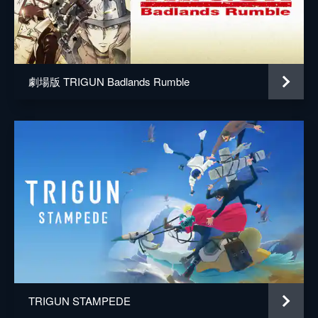
代金と逃走用のワゴン車を要求する。そこに
ヴァッシュが現れ…。
25分
#5 HARD PUNCHER
アイプリルシティに立ち寄ったヴァッシュ
劇場版 TRIGUN Badlands Rumble
は、食事中に賞金稼ぎの襲撃を受ける。難な
く凌ぐヴァッシュだったが、今度は町の住民
に命を狙われる羽目に陥る。住民たちがヴァ
ッシュを狙う理由とは…。
25分
#6 LOST JULY
ネブラスカ親子の賞金をアイプリルシティに
寄付したヴァッシュ。住民たちは町を救った
英雄としてヴァッシュを讚える。そこにサン
ドスチームが到着し、1人の女性･プラント技
師が降りて来て…。
25分
#7 B.D.N.
TRIGUN STAMPEDE
サンドスチームに乗り込み、アイプリルシテ