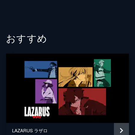
メイシティの子供たちと遊ぶヴァッシュ。そ
の輪から外れて1人でいる少年･ニールを気に
掛けたヴァッシュは彼の家を訪ねる。ヴァッ
シュはそこでニール母子が多額の借金返済を
迫られていることを知る。
おすすめ
25分
LAZARUS ラザロ