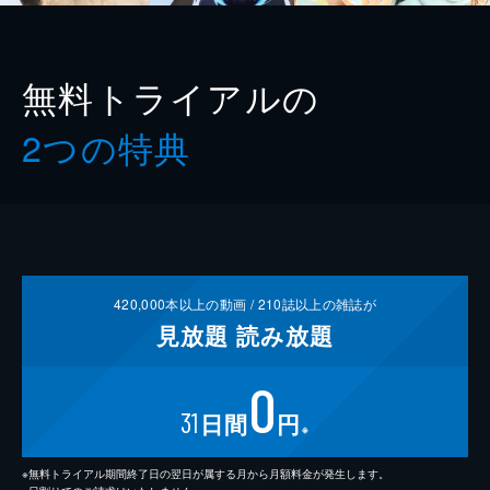
無料トライアルの
2つの特典
420,000
本以上の動画 /
210
誌以上の雑誌が
見放題
読み放題
0
31
日間
円
※
※無料トライアル期間終了日の翌日が属する月から月額料金が発生します。