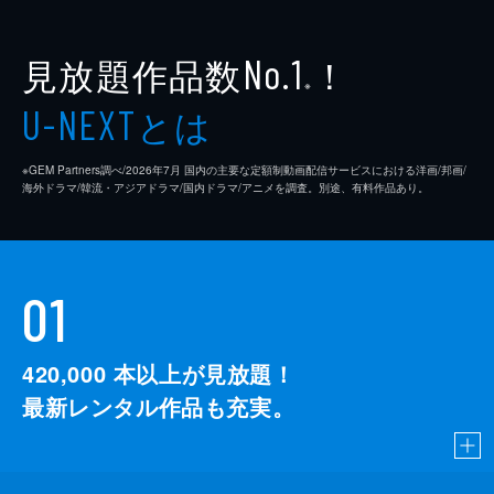
見放題作品数
！
No.1
※
とは
U-NEXT
※GEM Partners調べ/2026年7⽉ 国内の主要な定額制動画配信サービスにおける洋画/邦画/
海外ドラマ/韓流・アジアドラマ/国内ドラマ/アニメを調査。別途、有料作品あり。
01
420,000
本以上が見放題！
最新レンタル作品も充実。