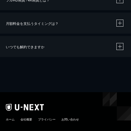
月額料金を支払うタイミングは？
※
40％ポイント還元の対象は、クレジットカード決済による作品の購入 / レンタルです。
※
iOSアプリのUコイン決済による作品の購入 / レンタルは、20％のポイント還元です。
※
還元の対象外となる決済方法や商品があります。くわしくは
こちら
をご確認ください。
いつでも解約できますか
こちら
ホーム
会社概要
プライバシー
お問い合わせ