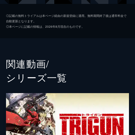
陰で窮地を逃れた2人だったが…。
25分
ミリィ・トンプソン
雪乃五月
#2 TRUTH OF MISTAKE
◎記載の無料トライアルは本ページ経由の新規登録に適用。無料期間終了後は通常料金で
自動更新となります。
次にメリル＆ミリィが立ち寄った町では、前
監督
西村聡
◎本ページに記載の情報は、2026年8月現在のものです。
回出会った男がなぜかヴァッシュの名をかた
キャラクターデザイン
吉松孝博
り、町の名士の用心棒になっていた。ヴァッ
シュとメリル＆ミリィの3人は、水源地をめ
原作
内藤泰弘
ぐる陰謀に巻き込まれ…。
25分
音楽
今堀恒雄
関連動画/
#3 PEACE MAKER
アニメーション制作
マッドハウス
伝説の銃職人･マーロンを捜してワーレーン
シリーズ⼀覧
の町を訪れたヴァッシュ。しかし、マーロン
は酒びたりの毎日を送っていた。ヴァッシュ
は過去に彼が作った銃が犯罪に使われ、妻子
を殺害されたことが原因と知る。
25分
#4 LOVE ＆ PEACE
メリル＆ミリィは、ある町の酒場で起こった
籠城強盗事件に巻き込まれる。犯人は町の名
士･ボストークの娘を含めた人質を取り、身