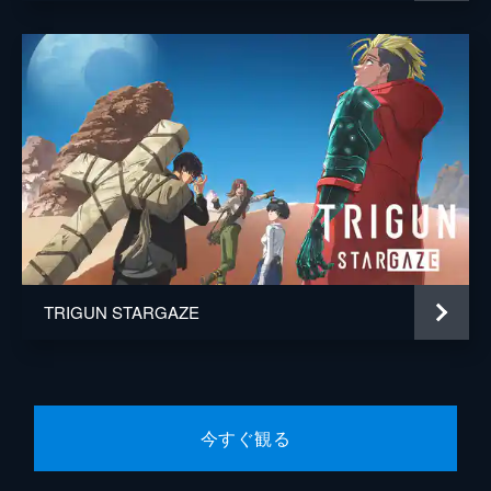
ィを旅立つヴァッシュは、その船内でカイト
という密航者の少年と出会った。カイトの身
の上話に同情したヴァッシュは、彼を自分の
船室に匿うのだが…。
25分
#8 そして荒野と空の間を
カイトの手引きで砂蒸気襲撃に成功したネオ
ンは、砂蒸気ごと峡谷に落として船ごと金庫
を破壊しようとする。カイトは父親が設計し
た船を守るため、ヴァッシュと共にネオンに
戦いを挑むのだが…。
25分
#9 MURDER MACHINE
TRIGUN STARGAZE
サンドスチームを降りたヴァッシュたちは、
バスでメイシティに向かう途中、砂漠で行き
倒れている男を発見する。男の名はニコラ
ス･D･ウルフウッド。彼は巨大な十字架を持
った巡回牧師だった。
今すぐ観る
25分
#10 QUICK DRAW