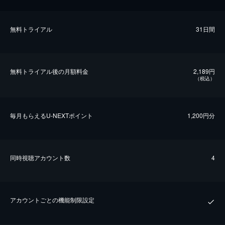
無料トライアル
31日間
無料トライアル後の⽉額料金
2,189円
（税込）
毎⽉もらえるU-NEXTポイント
1,200円分
同時視聴アカウント数
4
アカウントごとの機能制限設定