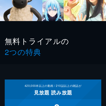
無料トライアルの
2つの特典
420,000
本以上の動画 /
210
誌以上の雑誌が
見放題
読み放題