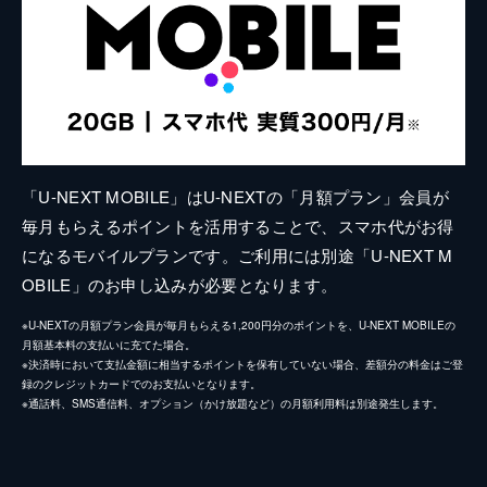
「U-NEXT MOBILE」はU-NEXTの「月額プラン」会員が
毎月もらえるポイントを活用することで、スマホ代がお得
になるモバイルプランです。ご利用には別途「U-NEXT M
OBILE」のお申し込みが必要となります。
※U-NEXTの月額プラン会員が毎月もらえる1,200円分のポイントを、U-NEXT MOBILEの
月額基本料の支払いに充てた場合。
※決済時において支払金額に相当するポイントを保有していない場合、差額分の料金はご登
録のクレジットカードでのお支払いとなります。
※通話料、SMS通信料、オプション（かけ放題など）の月額利用料は別途発生します。