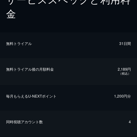
金
無料トライアル
31日間
無料トライアル後の⽉額料金
2,189円
（税込）
毎⽉もらえるU-NEXTポイント
1,200円分
同時視聴アカウント数
4