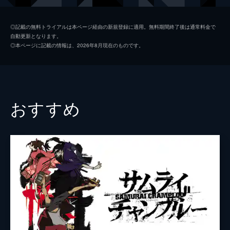
道、覆面の男が現れ...。
24分
滝川ユウ
鈴木麻里子
第2話 吠えろ！崎山香織！！
◎記載の無料トライアルは本ページ経由の新規登録に適用。無料期間終了後は通常料金で
自動更新となります。
蓮華、ユウ、みちる、美奈とプールに行くこ
川本みちる
浅野真澄
◎本ページに記載の情報は、2026年8月現在のものです。
とになった摩季。そこで崎山香織という女に
中ノ谷美奈
ゆかな
因縁をつけられる。摩季がエアマスターであ
ることを知った崎山香織は、勝利と己のプラ
崎山香織
土井美加
イドのためにストリートファイトを始める。
24分
深道
子安武人
おすすめ
第3話 挑め！時田伸之助
坂本ジュリエッタ
堀内賢雄
新聞の一行広告、携帯の掲示板サイトにエア
マスターへの挑戦状を送った三節棍の使い
監督
西尾大介
手・時田伸之助。摩季を公園に呼び出すと、
正面から勝負を挑む。すさまじい棍の連続攻
キャラクターデザイン
馬越嘉彦
撃。しかし摩季には1発も当たらず...。
原作
柴田ヨクサル
24分
第4話 目立て！月雄と麗一
音楽
平野義久
ストリートでデビューするため、摩季に案内
を頼んだ時田伸之助は、連れていかれた路地
アニメーション制作
東映アニメーション
裏で、MTBを武器とする三島麗一とファイト