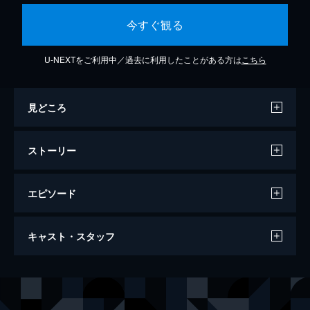
今すぐ観る
U-NEXTをご利用中／過去に利用したことがある方は
こちら
見どころ
ストーリー
エピソード
第1話 飛べ！エアマスター
キャスト・スタッフ
クマのぬいぐるみ、UFOキャッチャー、格闘
ゲーム。エアマスター・相川摩季が蓮華たち
に出会ったのはそんなどこにでもあるゲーセ
声の出演
相川摩季
朴璐美
ンだった。そのゲームセンターからの帰り
乾蓮華
金田朋子