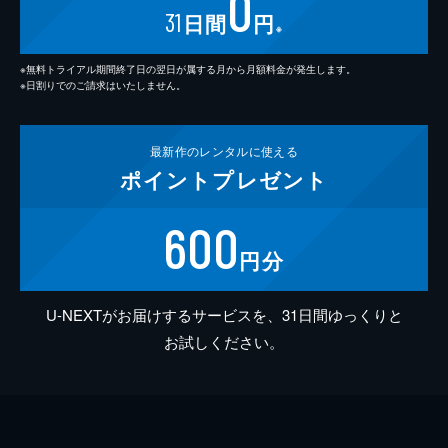
0
31
日間
円
※
※無料トライアル期間終了日の翌日が属する月から月額料金が発生します。
※日割りでのご請求はいたしません。
最新作の
レンタルに使える
ポイント
プレゼント
600
円分
U-NEXTがお届けするサービスを、31日間ゆっくりと
お試しください。