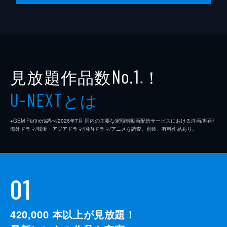
伸之助、月雄、そして麗一の努力もむなし
く、美奈がついに黒正義誠意連合に捕まって
しまった。目の前で大好きな美奈をさらわ
れ、意気消沈する麗一は、自分を奮い立たせ
てルチャと共に美奈の跡を追う。
24分
見放題作品数
！
No.1
※
とは
U-NEXT
※GEM Partners調べ/2026年7⽉ 国内の主要な定額制動画配信サービスにおける洋画/邦画/
海外ドラマ/韓流・アジアドラマ/国内ドラマ/アニメを調査。別途、有料作品あり。
01
420,000
本以上が見放題！