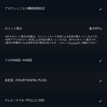
アカウントごとの機能制限設定
ポイント還元
最⼤40%
※
※
40％ポイント還元の対象は、クレジットカード決済による作品の購入 / レンタルです。
※
iOSアプリのUコイン決済による作品の購入 / レンタルは、20％のポイント還元です。
※
還元の対象外となる決済方法や商品があります。くわしくは
こちら
をご確認ください。
フルHD画質 / 4K画質
⾼⾳質（DOLBY DIGITAL PLUS）
テレビ / スマホ / PCなどに対応