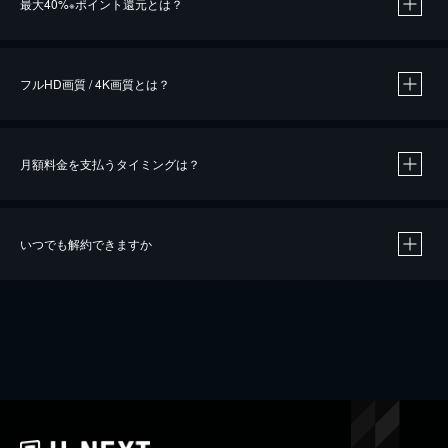
最大40%
ポイント還元とは？
※
※
作品によって必要なポイントが異なります。
フルHD画質 / 4K画質とは？
月額料金を支払うタイミングは？
※
40％ポイント還元の対象は、クレジットカード決済による作品の購入 / レンタルです。
※
iOSアプリのUコイン決済による作品の購入 / レンタルは、20％のポイント還元です。
※
還元の対象外となる決済方法や商品があります。くわしくは
こちら
をご確認ください。
いつでも解約できますか
こちら