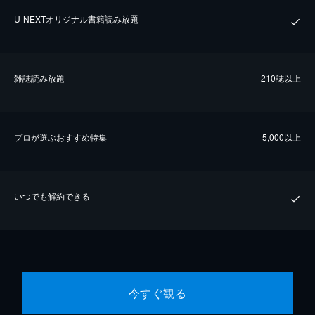
U-NEXTオリジナル書籍読み放題
雑誌読み放題
210誌以上
プロが選ぶおすすめ特集
5,000以上
いつでも解約できる
今すぐ観る