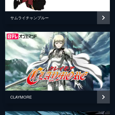
をすることに。伸之助は繰り出される見たこ
ともない自転車技に驚く。
24分
サムライチャンプルー
第5話 唄え！坂本ジュリエッタ
坂本ジュリエッタはいきなり摩季の手を取っ
て話しかけた。無理やり摩季を引っ張ってい
き、駄菓子を買って座り込んだ。目の前にい
る男が月雄の言っていた人物だと気づいた摩
季は、戦いたくて気を急いていた。
24分
第6話 ノってけ！摩季
学校をサボった摩季は、坂本ジュリエッタ宅
のポストに手紙を入れた。勝負のつけられな
かった坂本ジュリエッタに決闘を申し込む果
たし状だった。手紙を入れた後、摩季は佐伯
総合格闘技道場へ向かい...。
CLAYMORE
24分
第7話 二度と言わせるな！
坂本ジュリエッタとの決闘に遅刻する摩季。