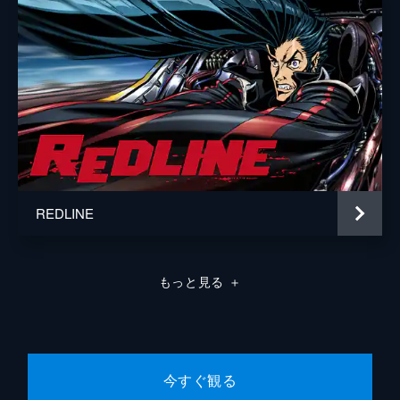
急いで約束の場所に向かうが、その途中、摩
季の妹と名乗る少女・みおりに絡まれる。み
おりを負かして決闘の場所につくと、摩季の
父・佐伯四郎がノックアウトされていた。
24分
第8話 轟け！中ノ谷美奈
海にやって来た摩季たち。そこで蓮華が勝手
にミスビーチクイーンコンテストにエントリ
ーしてしまう。渋々参加することになる摩季
と美奈。だが、摩季は蓮華から自分に似てい
る女がバトルをしていると聞き...。
REDLINE
24分
第9話 進め！黒正義誠意連合
黒正義誠意連合。一見、硬派に見えるこの学
もっと見る
＋
ランの集団は中ノ谷美奈の大ファンだらけだ
った。街中で偶然見つけた美奈に大興奮し、
どさくさに紛れて美奈を連れ去る。一方、摩
季は崎山香織と公園で戦っていた。
24分
今すぐ観る
第10話 燃えろ！北枝金次郎