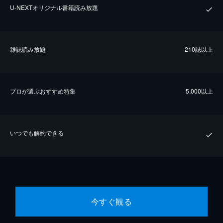
U-NEXTオリジナル書籍読み放題
雑誌読み放題
210誌以上
プロが選ぶおすすめ特集
5,000以上
いつでも解約できる
今すぐ観る