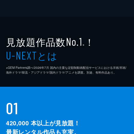
見放題作品数
！
No.1
※
とは
U-NEXT
※GEM Partners調べ/2026年7⽉ 国内の主要な定額制動画配信サービスにおける洋画/邦画/
海外ドラマ/韓流・アジアドラマ/国内ドラマ/アニメを調査。別途、有料作品あり。
01
420,000
本以上が見放題！
最新レンタル作品も充実。