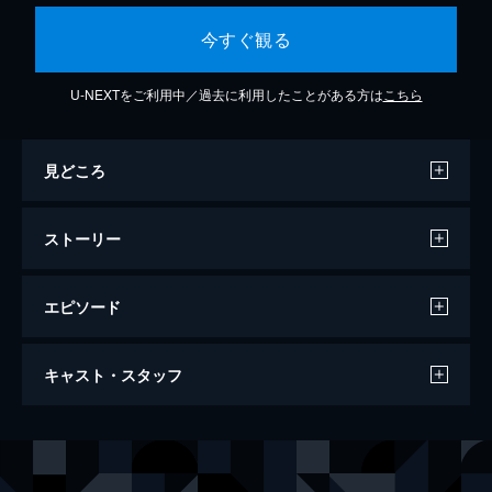
今すぐ観る
U-NEXTをご利用中／過去に利用したことがある方は
こちら
見どころ
ストーリー
エピソード
1杯目 温泉、いただきます
キャスト・スタッフ
新年になり、皆で賑やかに過ごす南家。そん
な中、カナの発言がきっかけで皆で温泉旅行
に行くことに。すると、トウマとマコちゃん
声の出演
南春香
佐藤利奈
は自分たちは男湯、女湯どちらに入ればいい
南夏奈
井上麻里奈