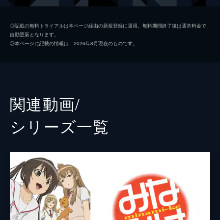
のかと青ざめてしまい…。
24分
南千秋
茅原実里
2杯目 味は代々受け継がれていくもの
◎記載の無料トライアルは本ページ経由の新規登録に適用。無料期間終了後は通常料金で
自動更新となります。
チアキのクラスでハムスターを育てることに
南冬馬
水樹奈々
◎本ページに記載の情報は、2026年8月現在のものです。
なり、チアキが飼育係に大抜擢される。一
マコト
森永理科
方、ハルカのクラスでは、学級委員長が病気
で長期欠席をするかもしれないため、代理の
藤岡
柿原徹也
委員長を決めようという話題が出ていた。
24分
保坂
小野大輔
関連動画/
3杯目 もてなしの夜、そっと出し
タケル
浅沼晋太郎
冬休み明け早々、チアキのクラスでは山のよ
シリーズ⼀覧
うな宿題が出された。皆で宿題を終わらせよ
内田
喜多村英梨
うとチアキの家に集合するも、いつしかお泊
まり会に発展。カナはパジャマパーティーを
吉野
豊崎愛生
成功させなければと使命感に燃えるが…。
マキ
高木礼子
24分
4杯目 片付けちゃっていいですか？
アツコ
小野涼子
南家の隣に小学生のフユキとその父親が引っ
越して来た。朝のゴミ捨てや町内の清掃に参
ケイコ
後藤沙緒里
加したりと、フユキの評判はなかなか良いよ