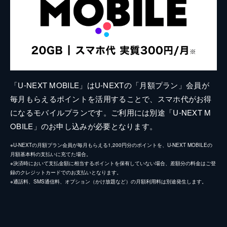
「U-NEXT MOBILE」はU-NEXTの「月額プラン」会員が
毎月もらえるポイントを活用することで、スマホ代がお得
になるモバイルプランです。ご利用には別途「U-NEXT M
OBILE」のお申し込みが必要となります。
※U-NEXTの月額プラン会員が毎月もらえる1,200円分のポイントを、U-NEXT MOBILEの
月額基本料の支払いに充てた場合。
※決済時において支払金額に相当するポイントを保有していない場合、差額分の料金はご登
録のクレジットカードでのお支払いとなります。
※通話料、SMS通信料、オプション（かけ放題など）の月額利用料は別途発生します。