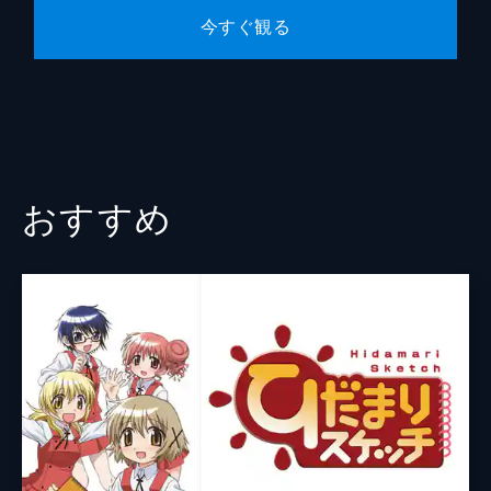
10杯目 花より団子のお年頃
今すぐ観る
ひょんなことから花見をすることになった南
家といつものメンバー。花見当日、フユキた
ちは場所取り、ハルカたち上級生は家で料理
の準備、そのほかの女性陣は買い出しと、そ
れぞれ役割分担をするが…。
24分
おすすめ