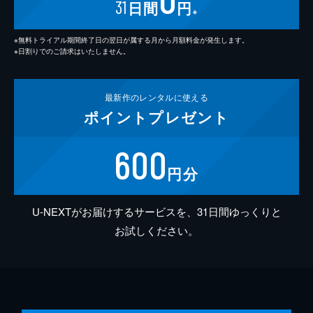
31
日間
円
※
※無料トライアル期間終了日の翌日が属する月から月額料金が発生します。
※日割りでのご請求はいたしません。
最新作の
レンタルに使える
ポイント
プレゼント
600
円分
U-NEXTがお届けするサービスを、31日間ゆっくりと
お試しください。