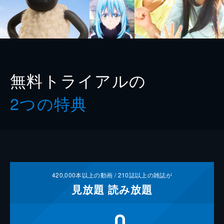
無料トライアルの
2つの特典
420,000
本以上の動画 /
210
誌以上の雑誌が
見放題
読み放題
0