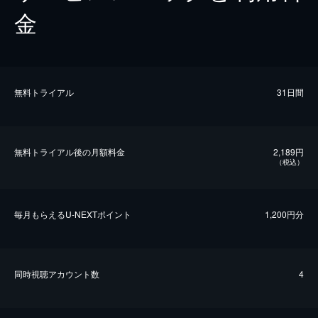
金
無料トライアル
31日間
無料トライアル後の⽉額料金
2,189円
（税込）
毎⽉もらえるU-NEXTポイント
1,200円分
同時視聴アカウント数
4