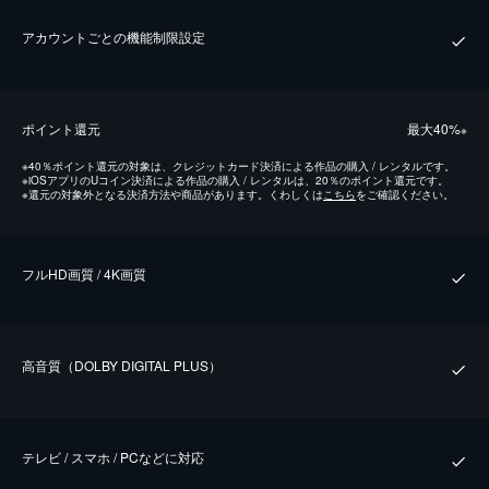
アカウントごとの機能制限設定
ポイント還元
最⼤40%
※
※
40％ポイント還元の対象は、クレジットカード決済による作品の購入 / レンタルです。
※
iOSアプリのUコイン決済による作品の購入 / レンタルは、20％のポイント還元です。
※
還元の対象外となる決済方法や商品があります。くわしくは
こちら
をご確認ください。
フルHD画質 / 4K画質
⾼⾳質（DOLBY DIGITAL PLUS）
テレビ / スマホ / PCなどに対応