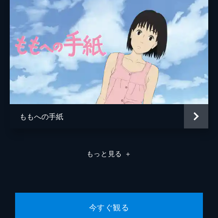
じい
柄本明
監督
りんたろう
脚本
金春智子
原作
りんたろう
林すみこ
音楽
本多俊之
ももへの手紙
アニメーション制作
マッドハウス
ＤＦＰ
もっと見る
＋
製作
丸太順悟
今すぐ観る