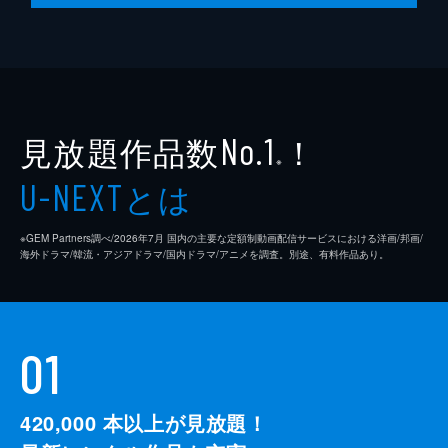
見放題作品数
！
No.1
※
とは
U-NEXT
※GEM Partners調べ/2026年7⽉ 国内の主要な定額制動画配信サービスにおける洋画/邦画/
海外ドラマ/韓流・アジアドラマ/国内ドラマ/アニメを調査。別途、有料作品あり。
01
420,000
本以上が見放題！