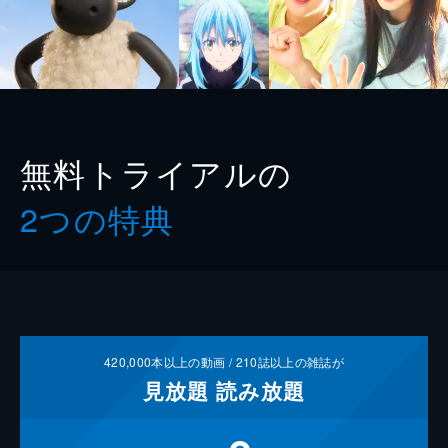
無料トライアルの
2つの特典
420,000
本以上の動画 /
210
誌以上の雑誌が
見放題
読み放題