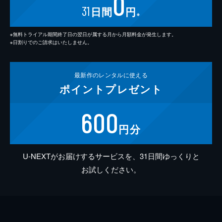
0
31
日間
円
※
※無料トライアル期間終了日の翌日が属する月から月額料金が発生します。
※日割りでのご請求はいたしません。
最新作の
レンタルに使える
ポイント
プレゼント
600
円分
U-NEXTがお届けするサービスを、31日間ゆっくりと
お試しください。