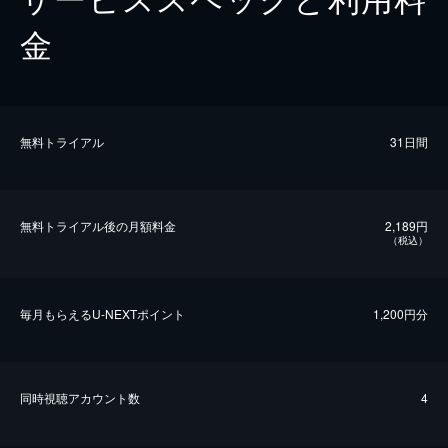
金
無料トライアル
31日間
無料トライアル後の⽉額料金
2,189円
（税込）
毎⽉もらえるU-NEXTポイント
1,200円分
同時視聴アカウント数
4