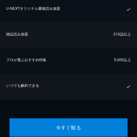
U-NEXTオリジナル書籍読み放題
雑誌読み放題
210誌以上
プロが選ぶおすすめ特集
5,000以上
いつでも解約できる
今すぐ観る