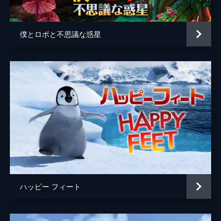
悪ガキ三人組
桑島法子
悪ガキ三人組
朴路美
僕とロボと不思議な惑星
スパイダー
本多俊之
デビル四人組
松本梨香
デビル四人組
ダンディ坂野
デビル四人組
ヒロシ
デビル四人組
小島よしお
双子のフェアリー
田中れいな
双子のフェアリー
リンリン
大天使
山寺宏一
ハッピー フィート
ココの父親
高橋ジョージ
パラケケ
藤村俊二