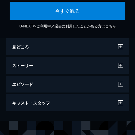
今すぐ観る
U-NEXTをご利用中／過去に利用したことがある方は
こちら
見どころ
ストーリー
エピソード
よなよなペンギン
キャスト・スタッフ
87分
声の出演
ココ
森迫永依
チャリー
田中麗奈