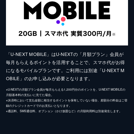
「U-NEXT MOBILE」はU-NEXTの「月額プラン」会員が
毎月もらえるポイントを活用することで、スマホ代がお得
になるモバイルプランです。ご利用には別途「U-NEXT M
OBILE」のお申し込みが必要となります。
※U-NEXTの月額プラン会員が毎月もらえる1,200円分のポイントを、U-NEXT MOBILEの
月額基本料の支払いに充てた場合。
※決済時において支払金額に相当するポイントを保有していない場合、差額分の料金はご登
録のクレジットカードでのお支払いとなります。
※通話料、SMS通信料、オプション（かけ放題など）の月額利用料は別途発生します。