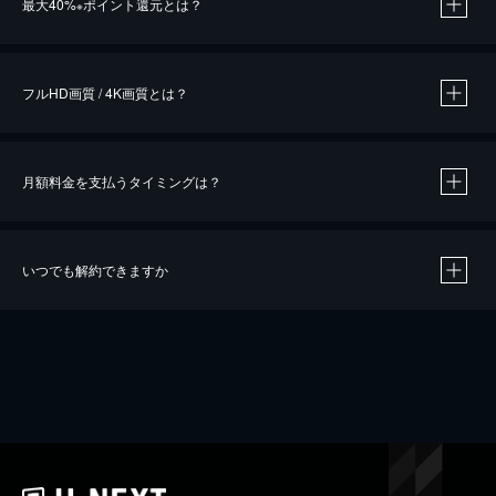
最大40%
ポイント還元とは？
※
※
作品によって必要なポイントが異なります。
フルHD画質 / 4K画質とは？
月額料金を支払うタイミングは？
※
40％ポイント還元の対象は、クレジットカード決済による作品の購入 / レンタルです。
※
iOSアプリのUコイン決済による作品の購入 / レンタルは、20％のポイント還元です。
※
還元の対象外となる決済方法や商品があります。くわしくは
こちら
をご確認ください。
いつでも解約できますか
こちら