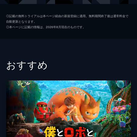
ザミー
太田光
◎記載の無料トライアルは本ページ経由の新規登録に適用。無料期間終了後は通常料金で
自動更新となります。
ブッカ・ブー
田中裕二
◎本ページに記載の情報は、2026年8月現在のものです。
長老
永井一郎
チャリーの父親
田中秀幸
チャリーの母親
皆口裕子
おすすめ
ココの母親
小山茉美
ムルムル
山口勝平
チャビスケ
TARAKO
おじさんたち
野沢那智
おじさんたち
内海賢二
悪ガキ三人組
くまいもとこ