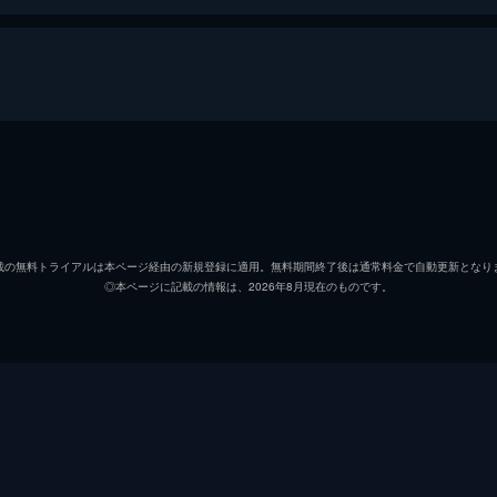
斎”。緋村剣心と名を変え流浪の旅を続けていた彼は、偶然助
な時代を作るため、剣心の真の戦いが始まる！
緋村剣心
佐藤健
神谷薫
武井咲
載の無料トライアルは本ページ経由の新規登録に適用。無料期間終了後は通常料金で自動更新となり
◎本ページに記載の情報は、2026年8月現在のものです。
鵜堂刃衛
吉川晃
高荷恵
蒼井優
相楽左之助
青木崇
外印
綾野剛