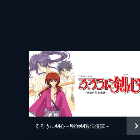
るろうに剣心－明治剣客浪漫譚－