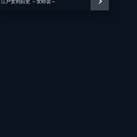
江戸女刑罰史 ～女郎雲～
二
介
之
史
美
史
宏
紀