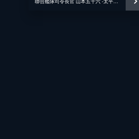
聯合艦隊司令長官 山本五十六 -太平洋戦争70年目の真実-
監督
脚本
原作
音楽