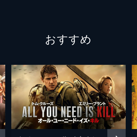
徳永淳
原田裕
おすすめ
光宣
高野漁
川鶴晃
内藤和
渡辺菜
河村愛