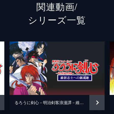
関連動画/
戌亥番神
須藤元
シリーズ⼀覧
明神弥彦
田中偉
浦村署長
斎藤洋
関原妙
平田薫
三条燕
永野芽
我荒・兄
平山祐
我荒・弟
深水元
本田大
るろうに剣心－明治剣客浪漫譚－維新志士への鎮魂歌
岡本光