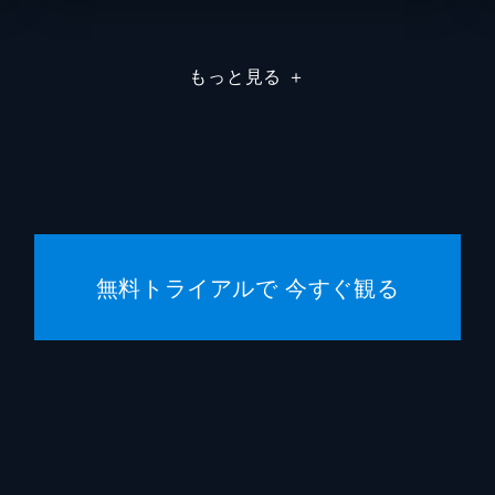
山崎潤
もっと見る
＋
矢柴俊
阿南敦
有福正
落合モ
無料トライアルで 今すぐ観る
永堀剛
松嶋亮
窪田正
宮川一