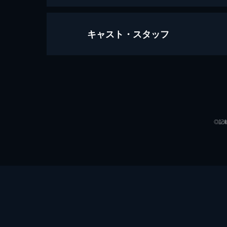
キャスト・スタッフ
るろうに剣心
幕末に名を馳せた暗殺者“人斬り抜刀
神谷薫の道場に居候することに。平和
出演
135分
◎記