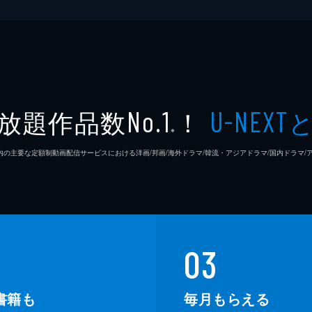
久松猛
畠中達
茨木政
放題作品数
！
No.1
U-NEXT
高橋誠
※
26年7⽉ 国内の主要な定額制動画配信サービスにおける洋画/邦画/海外ドラマ/韓流・アジアドラマ/国内ドラ
内藤修
喜多埜
03
書籍も
毎月もらえる