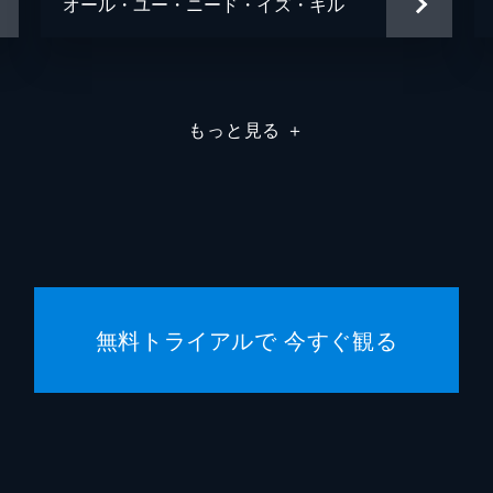
オール・ユー・ニード・イズ・キル
松尾諭
山県有朋
奥田瑛
斎藤一
江口洋
もっと見る
＋
武田観柳
香川照
大友啓
藤井清
無料トライアルで 今すぐ観る
大友啓
和月伸
佐藤直