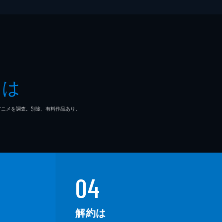
朗
郎
彦
とは
マ/アニメを調査。別途、有料作品あり。
裕明
04
解約は