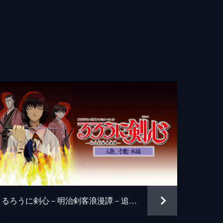
気
登
介
郁
介
基
輔
るろうに剣心－明治剣客浪漫譚－追憶編
太郎