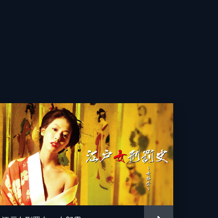
章
裕
也
月
子