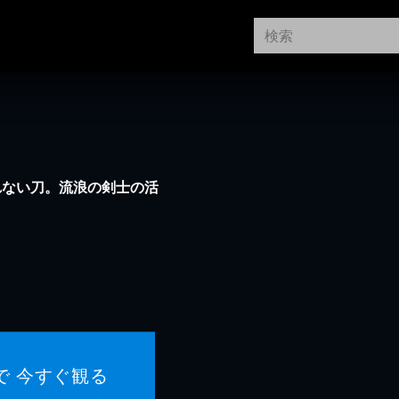
れない刀。流浪の剣士の活
で 今すぐ観る