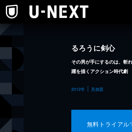
本文へスキップ
るろうに剣心
その男が手にするのは、斬
躍を描くアクション時代劇
2012年
見放題
無料トライアル