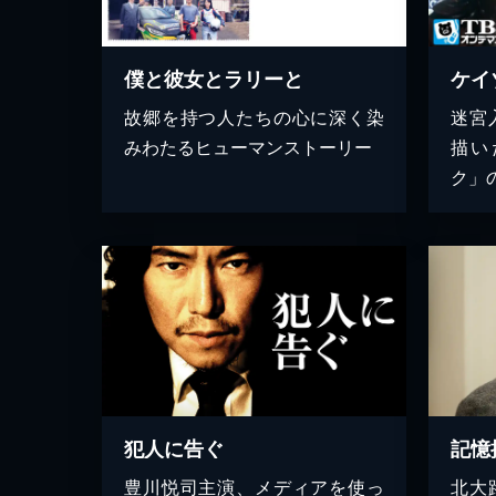
僕と彼女とラリーと
故郷を持つ人たちの心に深く染
迷宮
みわたるヒューマンストーリー
描い
ク」
犯人に告ぐ
豊川悦司主演、メディアを使っ
北大