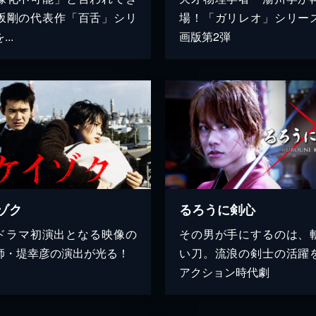
坂剛の代表作「百舌」シリ
場！「ガリレオ」シリー
..
画版第2弾
ゾク
るろうに剣心
Sドラマ初演出となる映像の
その男が手にするのは、
師・堤幸彦の演出が光る！
い刀。流浪の剣士の活躍
アクション時代劇