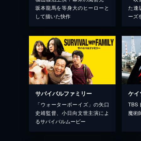
坂本龍馬を等身大のヒーローと
た逢
して描いた快作
ーズを.
サバイバルファミリー
ケイ
「ウォーターボーイズ」の矢口
TB
史靖監督、小日向文世主演によ
魔術
るサバイバルムービー