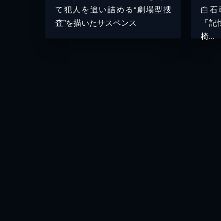
て犯人を追い詰める“劇場型捜
白石
査”を描いたサスペンス
「記
椅...