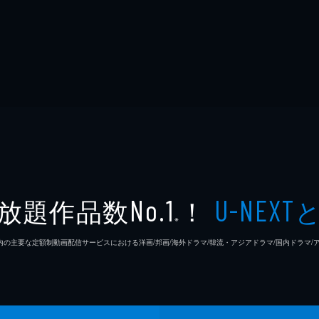
放題作品数
！
No.1
U-NEXT
※
26年7⽉ 国内の主要な定額制動画配信サービスにおける洋画/邦画/海外ドラマ/韓流・アジアドラマ/国内ドラ