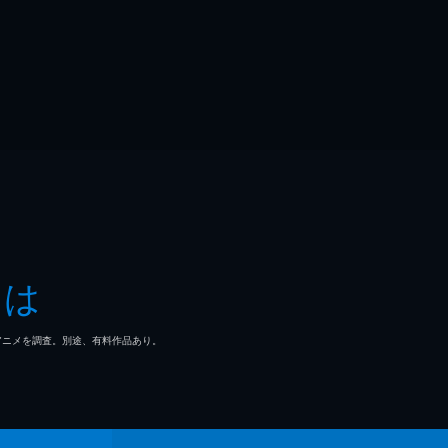
とは
マ/アニメを調査。別途、有料作品あり。