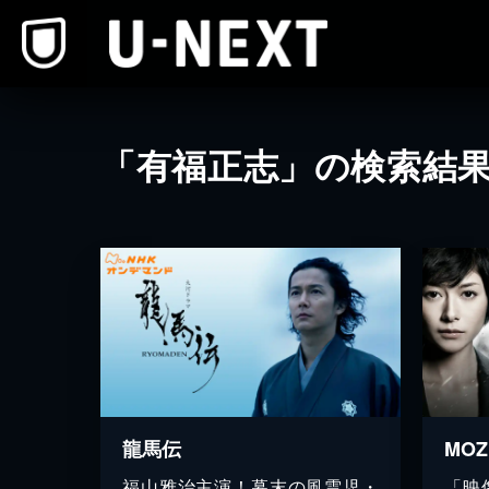
本文へスキップ
「有福正志」の検索結
龍馬伝
福山雅治主演！幕末の風雲児・
「映