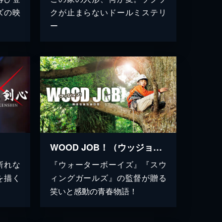
ズの映
クが止まらないドールミステリ
ー
WOOD JOB！（ウッジョブ） 神去なあなあ日常
斬れな
『ウォーターボーイズ』『スウ
を描く
ィングガールズ』の監督が贈る
笑いと感動の青春物語！