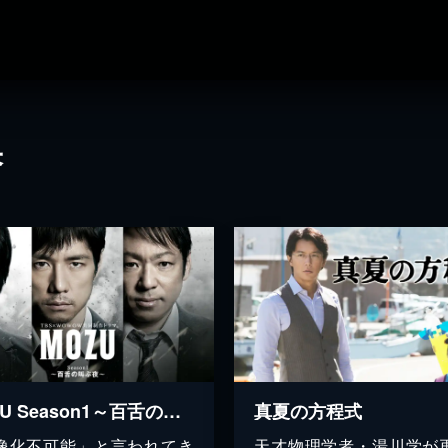
果
MOZU Season1～百舌の叫ぶ夜～
真夏の方程式
像化不可能」と言われてき
天才物理学者・湯川学が