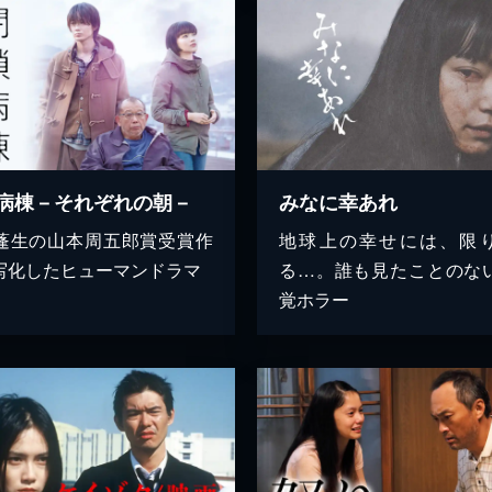
病棟－それぞれの朝－
みなに幸あれ
蓬生の山本周五郎賞受賞作
地球上の幸せには、限
写化したヒューマンドラマ
る…。誰も見たことのな
覚ホラー