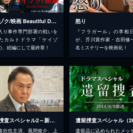
ケイゾク/映画 Beautiful Dreamer
怒り
入り事件専門部署の戦いを
『フラガール』の李相
たカルトドラマ「ケイゾ
が、芥川賞作家・吉田修
の、続編にして最終章！
名ミステリーを映画化！
記憶捜査スペシャル2～新宿東署事件ファイル～
路欣也主演、風間俊介、上
遺留品に込められたメッ