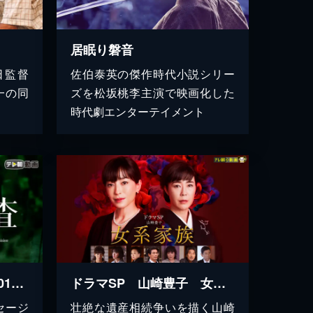
居眠り磐音
日監督
佐伯泰英の傑作時代小説シリー
一の同
ズを松坂桃李主演で映画化した
時代劇エンターテイメント
遺留捜査スペシャル（2014年8月9日放送）
ドラマSP 山崎豊子 女系家族
セージ
壮絶な遺産相続争いを描く山崎