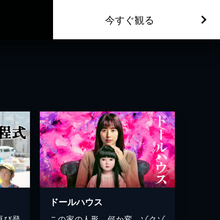
今すぐ観る
ドールハウス
再び登
この家の人形、何か変。ゾクゾ