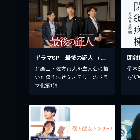
ドラマSP 最後の証人 （2015年1月24日放送）
閉鎖
弁護士・佐方貞人を主人公に描
帚木
いた傑作法廷ミステリーのドラ
を実
マ化第1弾