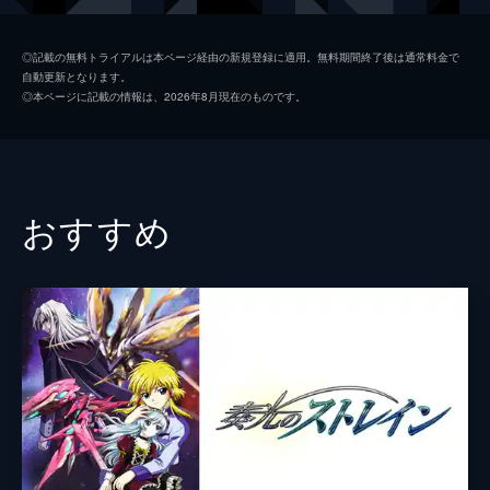
ット、アースエンジンと対面を果たす。
24分
夢塔ハナ
茅野愛衣
第2話 銃の名はライブラスター
◎記載の無料トライアルは本ページ経由の新規登録に適用。無料期間終了後は通常料金で
自動更新となります。
ダイチはアースエンジン・インパクターへの
夜祭アカリ
日高里菜
◎本ページに記載の情報は、2026年8月現在のものです。
合体変形を成功させ、「魔法少女」を名乗る
西久保ツトム
小山力也
謎の少女と共にキルトガング・モールキンを
撃退した。地上に戻ってきたダイチは、かつ
アマラ
鈴村健一
て父が所属していたグローブの詳細を知る。
24分
モコ
坂本真綾
おすすめ
第3話 アルビオンの虹
セツナ
工藤晴香
グローブの司令官・西久保のひとり娘、夜祭
アカリがチームに加わり、ダイチたちは夏の
ジン
内山昂輝
種子島を楽しむ。そんな4人の前に新たな
敵・アマロックが現れ、ダイチはまだ修理が
アイ
山本希望
終わっていないアースエンジンを発進させ
リン
潘めぐみ
る。
24分
バク
豊永利行
第4話 遊星歯車装置の強襲
キルトガング・アルビオンの正体はテッペイ
ピーター・ウエストビレッジ
坂口候一
だった。ダイチは隔離されたテッペイの身を