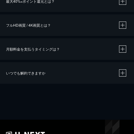
最大40%
ポイント還元とは？
※
※
作品によって必要なポイントが異なります。
フルHD画質 / 4K画質とは？
月額料金を支払うタイミングは？
※
40％ポイント還元の対象は、クレジットカード決済による作品の購入 / レンタルです。
※
iOSアプリのUコイン決済による作品の購入 / レンタルは、20％のポイント還元です。
※
還元の対象外となる決済方法や商品があります。くわしくは
こちら
をご確認ください。
いつでも解約できますか
こちら