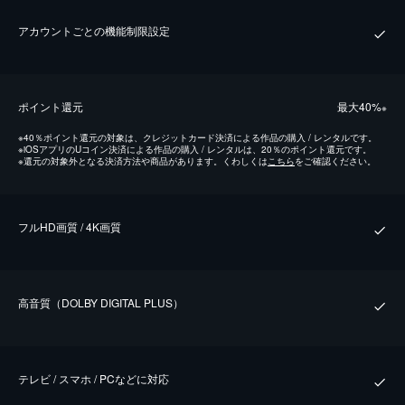
アカウントごとの機能制限設定
ポイント還元
最⼤40%
※
※
40％ポイント還元の対象は、クレジットカード決済による作品の購入 / レンタルです。
※
iOSアプリのUコイン決済による作品の購入 / レンタルは、20％のポイント還元です。
※
還元の対象外となる決済方法や商品があります。くわしくは
こちら
をご確認ください。
フルHD画質 / 4K画質
⾼⾳質（DOLBY DIGITAL PLUS）
テレビ / スマホ / PCなどに対応