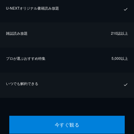
U-NEXTオリジナル書籍読み放題
雑誌読み放題
210誌以上
プロが選ぶおすすめ特集
5,000以上
いつでも解約できる
今すぐ観る