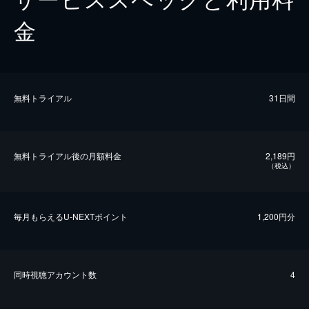
金
無料トライアル
31日間
無料トライアル後の⽉額料金
2,189円
（税込）
毎⽉もらえるU-NEXTポイント
1,200円分
同時視聴アカウント数
4