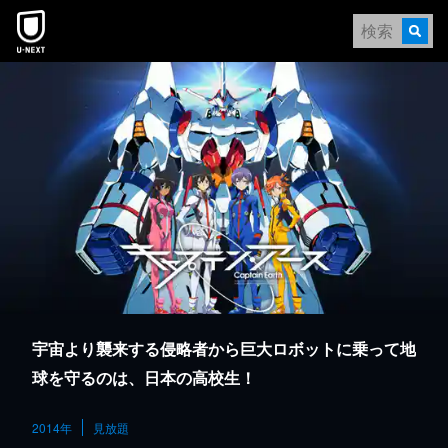
本文へスキップ
宇宙より襲来する侵略者から巨大ロボットに乗って地
球を守るのは、日本の高校生！
2014年
見放題