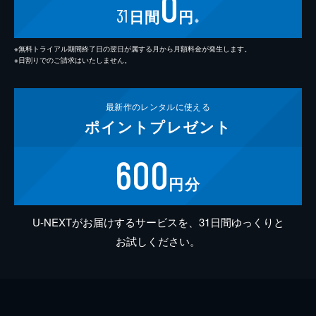
0
31
日間
円
※
※無料トライアル期間終了日の翌日が属する月から月額料金が発生します。
※日割りでのご請求はいたしません。
最新作の
レンタルに使える
ポイント
プレゼント
600
円分
U-NEXTがお届けするサービスを、31日間ゆっくりと
お試しください。