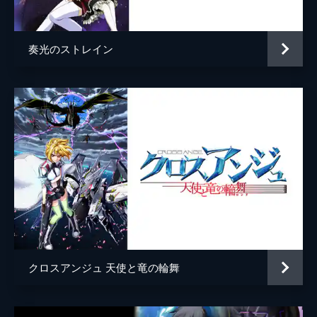
夜祭ツバキ
沢海陽子
案じ、彼のもとを訪れる。不安を隠せないテ
ッペイに対し、「テッペイはテッペイだろ」
サンダー
高木俊
とダイチは伝えるのだった。
奏光のストレイン
24分
トリアス
金本涼輔
第5話 星空の絵本
ミア
小岩井ことり
キルトガングに対し徹底抗戦を唱える迎撃派
と、選ばれた人類による脱出を目指す方舟
レナ
中上育実
派。テッペイがキルトガングとして覚醒して
以降、両派の対立は深まりを見せ、迎撃派の
渋谷
志村知幸
西久保司令はテッペイにある命令を下す。
真夏タイヨウ
森川智之
24分
第6話 キヴォトス計画
真夏トシアキ
保村真
姿を消したテッペイの「父」エイジ。状況が
スピッツ
松谷彼哉
変化するなか、キルトガングの襲来に備え、
選ばれた人類だけを地球外へと脱出させる
サードギー
五王四郎
「キヴォトス計画」を推し進める方舟派は、
クロスアンジュ 天使と竜の輪舞
計画の要となるハナの身柄を奪おうとする。
ミスターバウ
斧アツシ
24分
阿賀
木村雅史
第7話 誕生ミッドサマーズナイツ