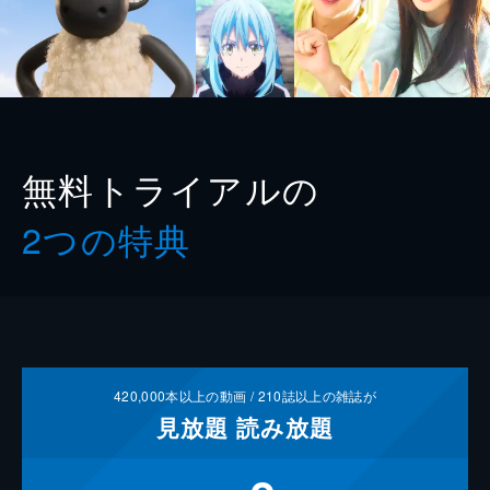
無料トライアルの
2つの特典
420,000
本以上の動画 /
210
誌以上の雑誌が
見放題
読み放題