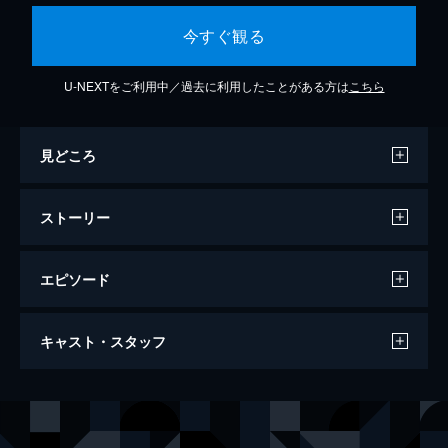
今すぐ観る
U-NEXTをご利用中／過去に利用したことがある方は
こちら
見どころ
ストーリー
エピソード
第1話 アースエンジン火蓋を切る
キャスト・スタッフ
テレビで見た「円形の虹」に、幼い日の記憶
を蘇らせた高校2年生の真夏ダイチ。夏休み
に種子島へ旅立った彼は不思議な少女・エー
声の出演
真夏ダイチ
入野自由
リアルと出会い、さらに地下深くで巨大ロボ
嵐テッペイ
神谷浩史