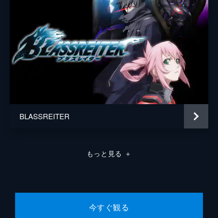
ハナの予知通り、アマロックたちは第1防衛
メンティス
杉山大
圏内に出現。挟み撃ちに遭い苦戦を強いられ
るダイチの前に現れたのは、テッペイと彼の
テッペイ（幼年期）
牛田裕子
キルトガング・アルビオンだった。テッペイ
香川カイト
柳田淳一
は、自分のエゴブロックを自ら破壊する。
24分
相沢アヤナ
高橋李依
第8話 その作印（サイン）に気付く夜
テッペイのほかに存在する5人のデザイナー
笹木サオリ
諏訪彩花
ズチャイルドの1人、ジンの覚醒を阻止すべ
監督
五十嵐卓哉
くダイチたちはお台場に向かう。そこのカジ
ノでディーラーとして働いていたジンは友人
BLASSREITER
キャラクターデザイン
石野聡
から孤立し、過去の人生を後悔していた。
24分
キャラクター原案
三巷文
第9話 魔法少女アカリちゃん
もっと見る
＋
音楽
MONACA
5人目の遊星歯車装置は現役アイドルのア
イ。マシングッドフェロー・蛇花火に乗り込
神前暁
み、ダイチたちを苦しめる。一方、アカリを
拉致したアマラは、彼女の技術を使い、低軌
総作画監督
石野聡
道にあるインパクター全てを止めるよう脅
今すぐ観る
アニメーション制作
ボンズ
す。