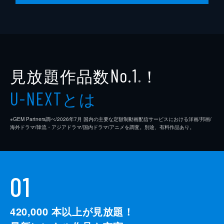
24分
第10話 風の星で
何よりも速さを愛する少女・リンは遊星歯車
装置として覚醒し、人魚姫でダイチに勝負を
仕掛ける。ダイチはリビドーカプセルを壊す
ことに成功したが、あと少しのところでアブ
見放題作品数
！
No.1
リアクションの成功を許してしまった。
※
24分
とは
U-NEXT
※GEM Partners調べ/2026年7⽉ 国内の主要な定額制動画配信サービスにおける洋画/邦画/
海外ドラマ/韓流・アジアドラマ/国内ドラマ/アニメを調査。別途、有料作品あり。
01
420,000
本以上が見放題！