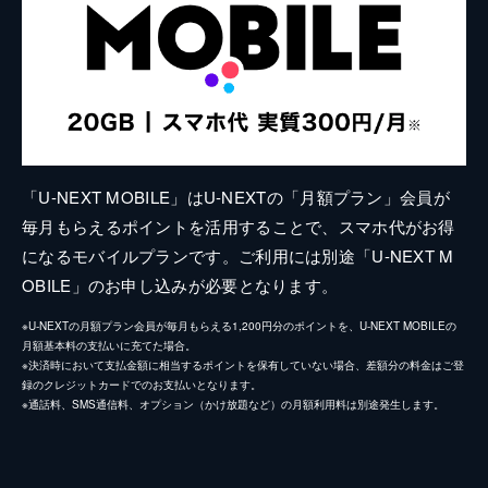
「U-NEXT MOBILE」はU-NEXTの「月額プラン」会員が
毎月もらえるポイントを活用することで、スマホ代がお得
になるモバイルプランです。ご利用には別途「U-NEXT M
OBILE」のお申し込みが必要となります。
※U-NEXTの月額プラン会員が毎月もらえる1,200円分のポイントを、U-NEXT MOBILEの
月額基本料の支払いに充てた場合。
※決済時において支払金額に相当するポイントを保有していない場合、差額分の料金はご登
録のクレジットカードでのお支払いとなります。
※通話料、SMS通信料、オプション（かけ放題など）の月額利用料は別途発生します。