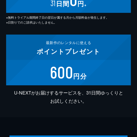
31
日間
円
※
※無料トライアル期間終了日の翌日が属する月から月額料金が発生します。
※日割りでのご請求はいたしません。
最新作の
レンタルに使える
ポイント
プレゼント
600
円分
U-NEXTがお届けするサービスを、31日間ゆっくりと
お試しください。