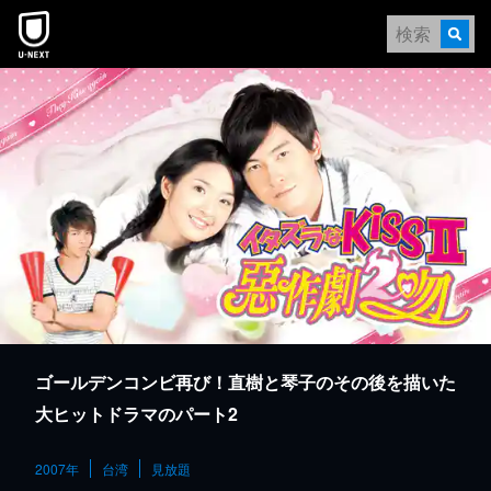
本文へスキップ
ゴールデンコンビ再び！直樹と琴子のその後を描いた
大ヒットドラマのパート2
2007年
台湾
見放題