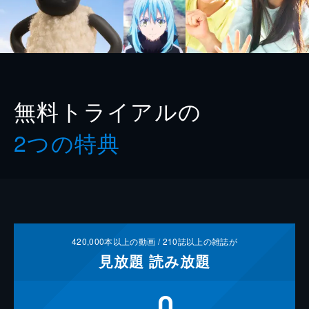
無料トライアルの
2つの特典
420,000
本以上の動画 /
210
誌以上の雑誌が
見放題
読み放題
0