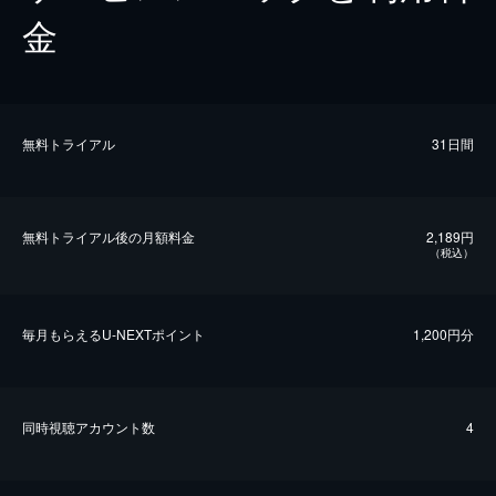
金
無料トライアル
31日間
無料トライアル後の⽉額料金
2,189円
（税込）
毎⽉もらえるU-NEXTポイント
1,200円分
同時視聴アカウント数
4