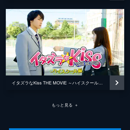
はなんと紀子の実家。直樹は琴子に幼少時代
に過ごした所を見せ、かわいがってくれた祖
父・祖母に引き合わせようとの考えがあった
のだが…!?
46分
第8話 これってまさか…
クリスは少しでも金之助の理想の女性に近づ
こうと頑張っているものの、なかなか振り向
いてもらえない。そんな中、クリスのフィア
ンセが大学に現れ、イギリスに連れ戻して結
婚すると言い出す。
47分
第9話 家出の末に…
イタズラなKiss THE MOVIE ～ハイスクール編～
琴子の妊娠が勘違いだとわかり、琴子本人も
家族もガッカリするが、一時でも親になった
気分が味わえ、幸せなときを過ごした琴子と
もっと見る
＋
直樹。そんな中、琴子が単位不足で卒業でき
ないことが判明し…!?
47分
第10話 自立