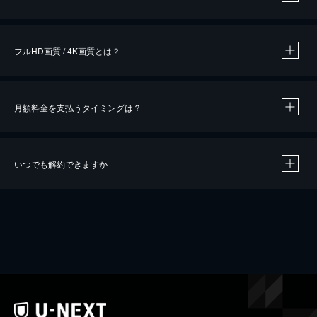
※
作品によって必要なポイントが異なります。
フルHD画質 / 4K画質とは？
月額料金を支払うタイミングは？
※
40％ポイント還元の対象は、クレジットカード決済による作品の購入 / レンタルです。
※
iOSアプリのUコイン決済による作品の購入 / レンタルは、20％のポイント還元です。
※
還元の対象外となる決済方法や商品があります。くわしくは
こちら
をご確認ください。
いつでも解約できますか
こちら