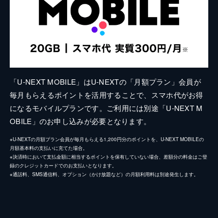
「U-NEXT MOBILE」はU-NEXTの「月額プラン」会員が
毎月もらえるポイントを活用することで、スマホ代がお得
になるモバイルプランです。ご利用には別途「U-NEXT M
OBILE」のお申し込みが必要となります。
※U-NEXTの月額プラン会員が毎月もらえる1,200円分のポイントを、U-NEXT MOBILEの
月額基本料の支払いに充てた場合。
※決済時において支払金額に相当するポイントを保有していない場合、差額分の料金はご登
録のクレジットカードでのお支払いとなります。
※通話料、SMS通信料、オプション（かけ放題など）の月額利用料は別途発生します。