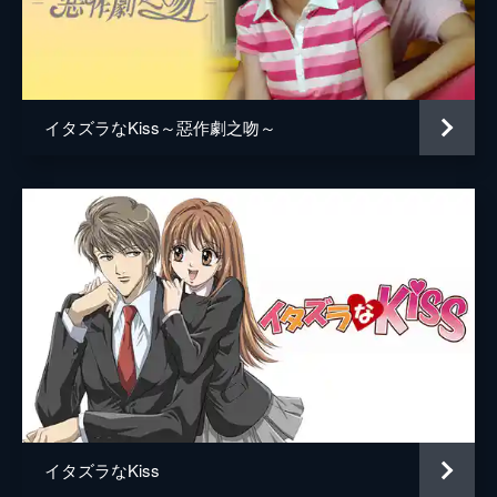
ちゃんは研究室に入り込み、直樹を責める
が…!?
47分
第5話 無謀な挑戦
医学部で行われた論文発表会で、前回に引き
イタズラなKiss～惡作劇之吻～
続き直樹に１位を奪われたクラスメートの船
津は、直樹にひと泡吹かせようと研究室に来
た琴子にキスを迫る。その場は直樹の登場で
収まるが…!?
47分
第6話 努力の成果
好美は裕樹に友達になりたいと言うが、次の
テストで席次100番以内に入ることを条件に
出され、琴子は好美のために家で補修を行う
ことに。直樹は裕樹に授業がうまくいくよう
協力を頼むが…!?
46分
第7話 祖父からの花嫁テスト
イタズラなKiss
大学最後の夏休み。直樹に連れられてきたの