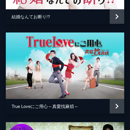
結婚なんてお断り!?
True Loveにご用心～真愛找麻煩～