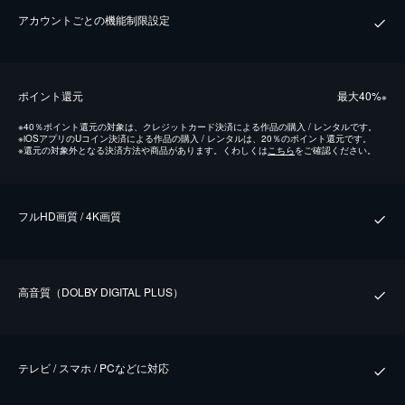
アカウントごとの機能制限設定
ポイント還元
最⼤40%
※
※
40％ポイント還元の対象は、クレジットカード決済による作品の購入 / レンタルです。
※
iOSアプリのUコイン決済による作品の購入 / レンタルは、20％のポイント還元です。
※
還元の対象外となる決済方法や商品があります。くわしくは
こちら
をご確認ください。
フルHD画質 / 4K画質
⾼⾳質（DOLBY DIGITAL PLUS）
テレビ / スマホ / PCなどに対応