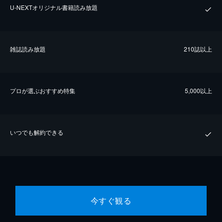
U-NEXTオリジナル書籍読み放題
雑誌読み放題
210誌以上
プロが選ぶおすすめ特集
5,000以上
いつでも解約できる
今すぐ観る