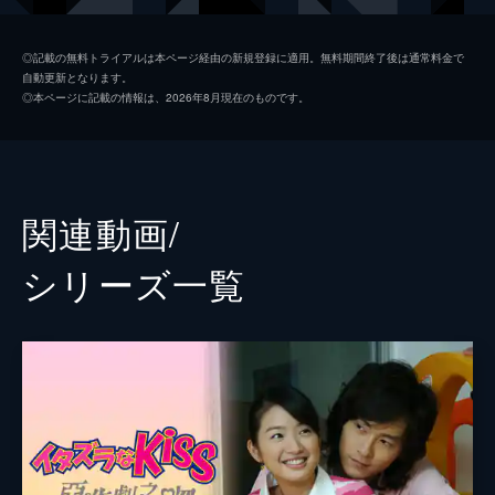
カップルと出会い…!?
47分
ジロー
第2話 思いが一つになった日
◎記載の無料トライアルは本ページ経由の新規登録に適用。無料期間終了後は通常料金で
自動更新となります。
新婚旅行最後の夜にやっと直樹と２人で過ご
フィガロ・ツェン
◎本ページに記載の情報は、2026年8月現在のものです。
せることになり、琴子はおめかししてディナ
タン・ユージャ
ーへ。すると、巧がやってきて、麻里が腹痛
で苦しんでいるので直樹に診てほしいと訴え
監督
チー・ヨウニン
る。
47分
原作
多田かおる
関連動画/
第3話 まだ夫婦じゃなかった？！
帰国後、直樹は琴子は両親が内緒で用意して
シリーズ⼀覧
いた新居に移り住むことに。直樹ママの趣味
で装飾された部屋に不満の直樹だが、琴子は
大喜び。しかし、入籍手続きをまだ行ってな
いことがわかり…!?
47分
第4話 不安な新婚生活
入籍もまだなうえに、研究室にこもってなか
なか家に戻らない直樹に、琴子の不安はつの
るばかり。そんな琴子の現状を聞きつけた金