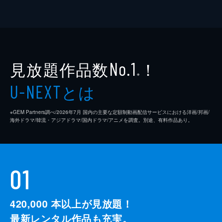
見放題作品数
！
No.1
※
とは
U-NEXT
※GEM Partners調べ/2026年7⽉ 国内の主要な定額制動画配信サービスにおける洋画/邦画/
海外ドラマ/韓流・アジアドラマ/国内ドラマ/アニメを調査。別途、有料作品あり。
01
420,000
本以上が見放題！
最新レンタル作品も充実。