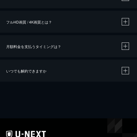
※
作品によって必要なポイントが異なります。
フルHD画質 / 4K画質とは？
月額料金を支払うタイミングは？
※
40％ポイント還元の対象は、クレジットカード決済による作品の購入 / レンタルです。
※
iOSアプリのUコイン決済による作品の購入 / レンタルは、20％のポイント還元です。
※
還元の対象外となる決済方法や商品があります。くわしくは
こちら
をご確認ください。
いつでも解約できますか
こちら