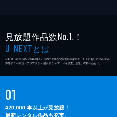
見放題作品数
！
No.1
※
とは
U-NEXT
※GEM Partners調べ/2026年7⽉ 国内の主要な定額制動画配信サービスにおける洋画/邦画/
海外ドラマ/韓流・アジアドラマ/国内ドラマ/アニメを調査。別途、有料作品あり。
01
420,000
本以上が見放題！
最新レンタル作品も充実。