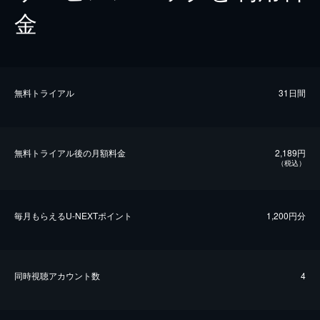
金
無料トライアル
31日間
無料トライアル後の⽉額料金
2,189円
（税込）
毎⽉もらえるU-NEXTポイント
1,200円分
同時視聴アカウント数
4