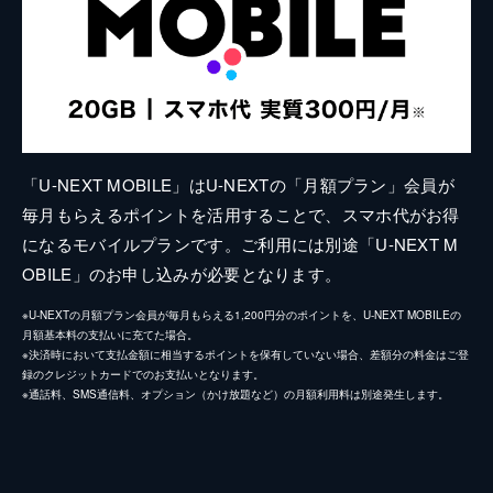
「U-NEXT MOBILE」はU-NEXTの「月額プラン」会員が
毎月もらえるポイントを活用することで、スマホ代がお得
になるモバイルプランです。ご利用には別途「U-NEXT M
OBILE」のお申し込みが必要となります。
※U-NEXTの月額プラン会員が毎月もらえる1,200円分のポイントを、U-NEXT MOBILEの
月額基本料の支払いに充てた場合。
※決済時において支払金額に相当するポイントを保有していない場合、差額分の料金はご登
録のクレジットカードでのお支払いとなります。
※通話料、SMS通信料、オプション（かけ放題など）の月額利用料は別途発生します。