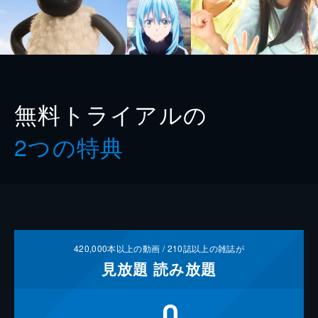
無料トライアルの
2つの特典
420,000
本以上の動画 /
210
誌以上の雑誌が
見放題
読み放題
0