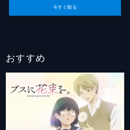
第10話 さよならレイニー・デイ
今すぐ観る
入江家で居候生活を始めて1年以上が経っ
た。これ以上世話になるわけにいかないとい
う重雄の考えで、琴子と重雄はアパートへ引
っ越すことにした。入江パパとママは深く悲
しむが、直樹はいつも通りクールな様子だ。
24分
おすすめ