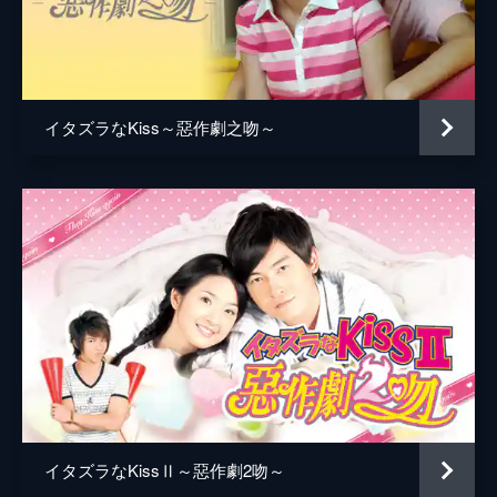
須藤先輩
大塚明夫
か、直樹の弟・裕樹は、夏休みの自由研究に
と琴子の観察日記をつけ始める。
監督
ヤマサキオサム
24分
キャラクターデザイン
藤岡真紀
第5話 ガケっぷち！F組冬の陣
翌週の期末テストを前に、琴子たち3年F組は
イタズラなKiss～惡作劇之吻～
そえたかずひろ
戦々恐々。テストの結果次第で付属高から大
学へ進学できるかどうかが決まるのだ。琴子
原作
多田かおる
は、じん子と理美に直樹から勉強を教われな
いかと頼まれ困ってしまう。
音楽
高梨康治
24分
アニメーション制作
トムス・エンタテインメント
第6話 チョコと受験と疫病神
大学入試センター試験が始まった。琴子が無
理に風邪薬を飲ませたせいで直樹は試験中に
眠気に襲われるが、東大の第一段階選抜を難
なく通過する。一方、琴子は直樹のためにバ
レンタインのチョコを作る。
24分
第7話 イジワルなKiss
イタズラなKissⅡ～惡作劇2吻～
斗南高校の卒業式。クラス代表の挨拶をする