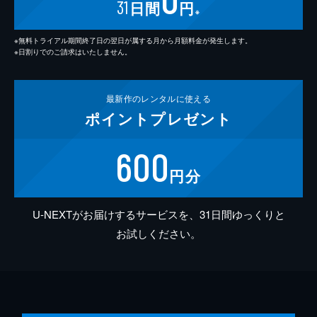
31
日間
円
※
※無料トライアル期間終了日の翌日が属する月から月額料金が発生します。
※日割りでのご請求はいたしません。
最新作の
レンタルに使える
ポイント
プレゼント
600
円分
U-NEXTがお届けするサービスを、31日間ゆっくりと
お試しください。