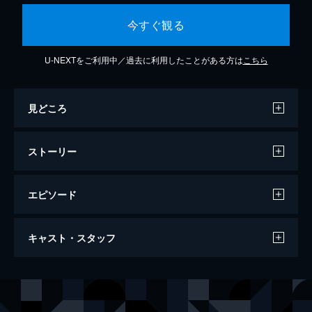
今すぐ観る
U-NEXTをご利用中／過去に利用したことがある方は
こちら
見どころ
ストーリー
エピソード
第1話 運命のイタズラ
キャスト・スタッフ
高3の相原琴子は、学校中の憧れの的である
入江直樹に入学以来2年間、想いを寄せてい
た。頭脳明晰、スポーツ万能、超イケメンの
声の出演
相原琴子
水樹奈々
彼とドジな自分は吊り合わないと知りながら
入江直樹
平川大輔