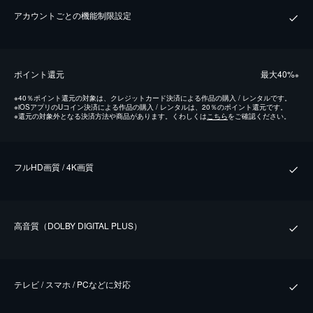
アカウントごとの機能制限設定
ポイント還元
最⼤40%
※
※
40％ポイント還元の対象は、クレジットカード決済による作品の購入 / レンタルです。
※
iOSアプリのUコイン決済による作品の購入 / レンタルは、20％のポイント還元です。
※
還元の対象外となる決済方法や商品があります。くわしくは
こちら
をご確認ください。
フルHD画質 / 4K画質
⾼⾳質（DOLBY DIGITAL PLUS）
テレビ / スマホ / PCなどに対応