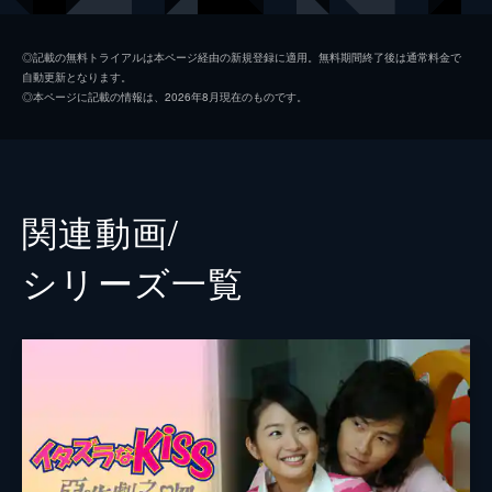
も、一大決心してラブレターを渡すが…。
24分
入江紀子
松井菜桜子
第2話 アブない同居生活
◎記載の無料トライアルは本ページ経由の新規登録に適用。無料期間終了後は通常料金で
自動更新となります。
ふられたばかりの入江直樹と家庭の事情で同
入江重樹
長嶝高士
◎本ページに記載の情報は、2026年8月現在のものです。
居することになり、気まずい琴子。「頭悪い
入江裕樹
朴璐美
上に鈍臭い女、嫌いなんだよ」という直樹の
冷酷な言葉に怒り、中間テストで学年50番以
相原重雄
島田敏
内に入って見返してやると決意する。
24分
池沢金之助
阪口周平
関連動画/
第3話 恋のバトンタッチ
石川理美
早水リサ
琴子と直樹が同居していることが学校中の噂
シリーズ⼀覧
になってしまい、いら立つ直樹が吐いた辛辣
小森じん子
山田きのこ
な言葉に琴子は深く傷ついていた。帰宅した
直樹は、琴子の部屋にあった自分宛のラブレ
渡辺
小野友樹
ターを見つけて手に取る。
助夫
疋田高志
24分
第4話 ドッキドキな夏休み
格次郎
安元洋貴
琴子が入江家で暮らし始めて4カ月が経っ
た。夏休みに入っても、琴子や金之助らF組
松本裕子
増田ゆき
の面々は補習に通う毎日だった。そんなな