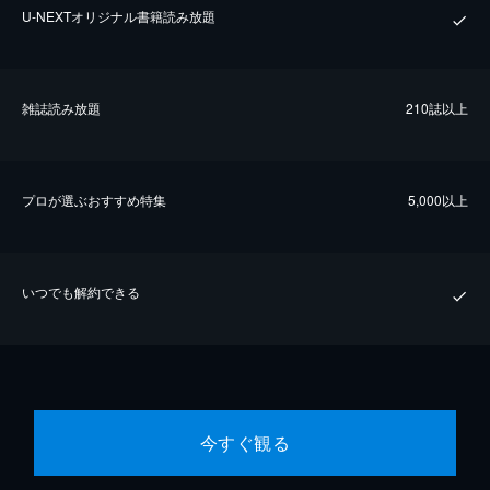
U-NEXTオリジナル書籍読み放題
雑誌読み放題
210誌以上
プロが選ぶおすすめ特集
5,000以上
いつでも解約できる
今すぐ観る