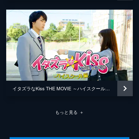
琴子は、直樹を意識して張り切っていた。身
だしなみも挨拶文の暗記も完璧のはずが、極
度の緊張に金之助の暴走も加わり、卒業式は
めちゃくちゃになってしまう。
24分
第8話 憧れのキャンパスライフ!?
琴子の大学生活が始まった。高校卒業パーテ
ィでの突然のキス以来、毎日直樹とのキスシ
ーンの夢を見てしまう琴子だが、直樹の態度
は相変わらず素っ気ない。そんななか、直樹
が見知らぬ美女と話している姿を目撃する。
24分
第9話 デートをねらえ！
イタズラなKiss THE MOVIE ～ハイスクール編～
理美とじん子が大学生活を楽しむ一方、琴子
は疲れ気味だった。直樹を追ってテニス部に
入部し、普段は優しいがラケットを持つと人
もっと見る
＋
格が変わる須藤先輩にしごかれる毎日なの
だ。だが、肝心の直樹は部活に顔を出さな
い。
24分