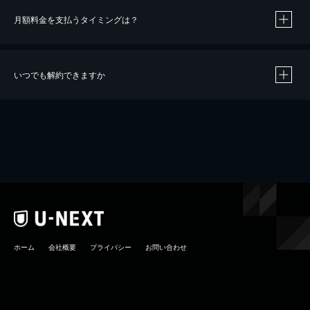
月額料金を支払うタイミングは？
※
40％ポイント還元の対象は、クレジットカード決済による作品の購入 / レンタルです。
※
iOSアプリのUコイン決済による作品の購入 / レンタルは、20％のポイント還元です。
※
還元の対象外となる決済方法や商品があります。くわしくは
こちら
をご確認ください。
いつでも解約できますか
こちら
ホーム
会社概要
プライバシー
お問い合わせ