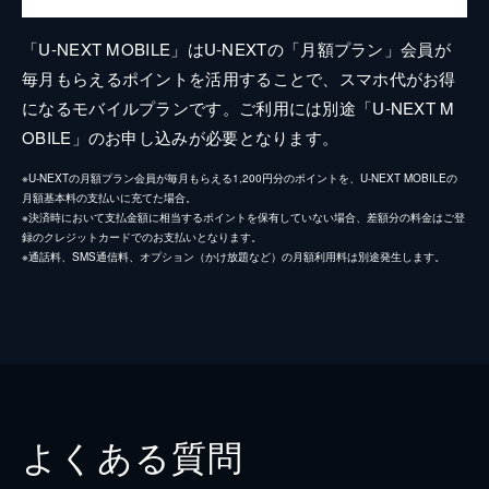
「U-NEXT MOBILE」はU-NEXTの「月額プラン」会員が
毎月もらえるポイントを活用することで、スマホ代がお得
になるモバイルプランです。ご利用には別途「U-NEXT M
OBILE」のお申し込みが必要となります。
※U-NEXTの月額プラン会員が毎月もらえる1,200円分のポイントを、U-NEXT MOBILEの
月額基本料の支払いに充てた場合。
※決済時において支払金額に相当するポイントを保有していない場合、差額分の料金はご登
録のクレジットカードでのお支払いとなります。
※通話料、SMS通信料、オプション（かけ放題など）の月額利用料は別途発生します。
よくある質問