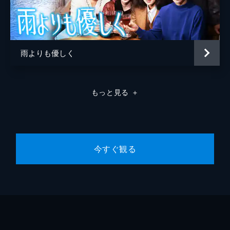
目の当たりにした美冴は､復讐を心に誓う｡
46分
#10 妻の復しゅう2
美冴(篠ひろ子)の､妙子(紺野美沙子)に対する
雨よりも優しく
報復が始まった｡妙子に罠を仕掛け､村木(宇
都宮隆)に結婚を迫るが､村木は予想外の行動
に出る｡
46分
もっと見る
＋
今すぐ観る