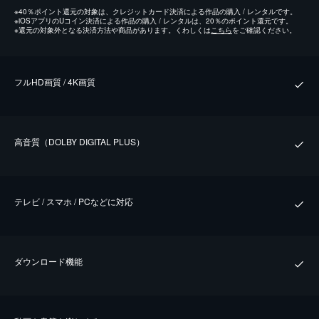
※
40％ポイント還元の対象は、クレジットカード決済による作品の購入 / レンタルです。
※
iOSアプリのUコイン決済による作品の購入 / レンタルは、20％のポイント還元です。
※
還元の対象外となる決済方法や商品があります。くわしくは
こちら
をご確認ください。
フルHD画質 / 4K画質
⾼⾳質（DOLBY DIGITAL PLUS）
テレビ / スマホ / PCなどに対応
ダウンロード機能