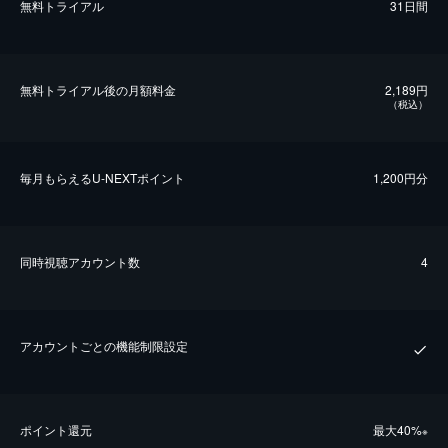
無料トライアル
31日間
無料トライアル後の⽉額料金
2,189円
（税込）
毎⽉もらえるU-NEXTポイント
1,200円分
同時視聴アカウント数
4
アカウントごとの機能制限設定
ポイント還元
最⼤40%
※