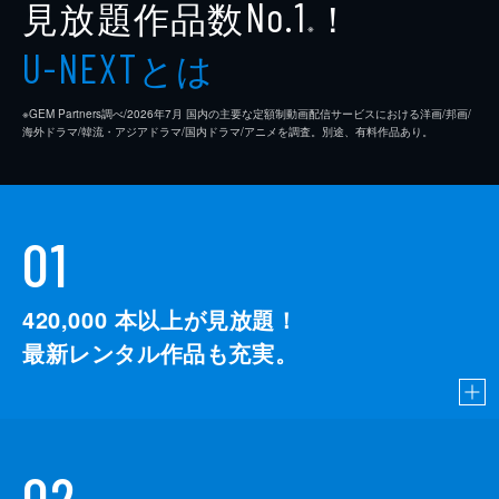
見放題作品数
！
No.1
※
とは
U-NEXT
※GEM Partners調べ/2026年7⽉ 国内の主要な定額制動画配信サービスにおける洋画/邦画/
海外ドラマ/韓流・アジアドラマ/国内ドラマ/アニメを調査。別途、有料作品あり。
01
420,000
本以上が見放題！
最新レンタル作品も充実。
02