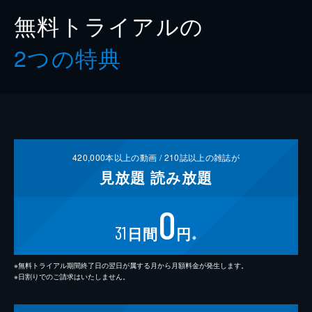
無料トライアルの
2つの特典
420,000
本以上の動画 /
210
誌以上の雑誌が
見放題
読み放題
0
31
日間
円
※
※無料トライアル期間終了日の翌日が属する月から月額料金が発生します。
※日割りでのご請求はいたしません。