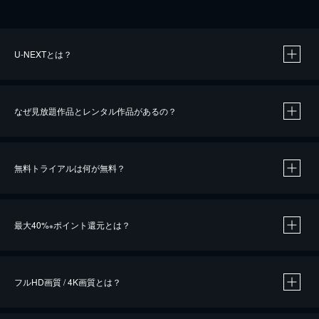
U-NEXTとは？
なぜ見放題作品とレンタル作品があるの？
無料トライアルは何が無料？
※
最大40%
ポイント還元とは？
※
※
作品によって必要なポイントが異なります。
フルHD画質 / 4K画質とは？