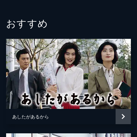
47分
七尾伶子
#3 男友達との旅へ!
谷村隆之
妙子(紺野美沙子)と親しい間柄となった美冴
おすすめ
(篠ひろ子)は､夫の浮気疑惑を妙子に打ち明け
宇都宮隆
る｡そんな中､美冴に度々無言電話がかかって
くるようになっていた｡
そのまんま東
46分
林隆三
#4 宿泊カードの謎!
妙子(紺野美沙子)から旅行に誘われた美冴(篠
監督
近藤邦勝
ひろ子)｡当日､妙子は村木(宇都宮隆)という青
年を伴ってやって来た｡妙子の真意とは･･･?
清弘誠
47分
山泉脩
#5 あなたを壊す!
美冴(篠ひろ子)を口説いてほしいと村木(宇都
脚本
荒井晴彦
宮隆)に頼み込む芳行(林隆三)｡その頃､妙子
(紺野美沙子)は雄介(吉田栄作)のもとを訪れ
プロデューサー
近藤邦勝
ていた｡
あしたがあるから
原作
連城三紀彦
46分
#6 ピンクの手紙!