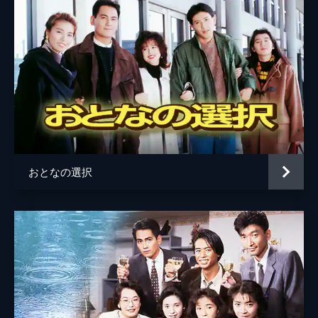
妙子(紺野美沙子)との関係に溺れ､ついに会社
を辞めた芳行(林隆三)｡一方､雄介(吉田栄作)
は､自分の好きになった相手が父親の愛人だ
と知り愕然とする｡
46分
#7 夏の日の恋!
芳行(林隆三)は､妙子(紺野美沙子)とではなく
1人で暮らすための部屋を探す｡美冴(篠ひろ
子)は村木(宇都宮隆)に対する気持ちが変化す
るのを感じて･･･｡
46分
おとなの選択
#8 家庭の破滅!!
婚約者と別れた雄介(吉田栄作)は､妙子(紺野
美沙子)に結婚を迫る｡妙子から部屋に誘われ
た上､妙子と芳行(林隆三)の情事を見せつけら
れた雄介は･･･｡
46分
#9 妻の復しゅう1
ついに､芳行(林隆三)の愛人が妙子(紺野美沙
子)だと知った美冴(篠ひろ子)｡驚愕の事実を