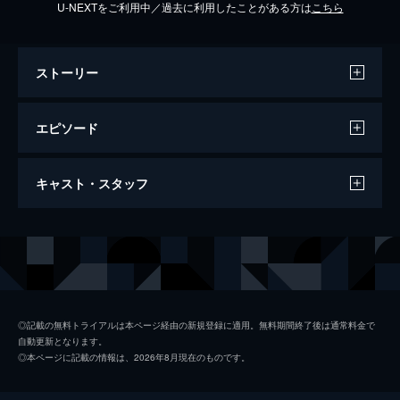
U-NEXTをご利用中／過去に利用したことがある方は
こちら
ストーリー
エピソード
#1 家庭に生まれた秘密
キャスト・スタッフ
幸せな家庭の主婦､藤家美冴(篠ひろ子)の夫･
芳行(林隆三)は､出張先で謎の女性に出会っ
た｡そして､女性と意気投合した芳行は､彼女
出演
篠ひろ子
と一夜を共にしてしまう･･･｡
紺野美沙子
46分
#2 家庭すてられる?
吉田栄作
芳行(林隆三)と､金沢で一夜を共にした女性･
◎記載の無料トライアルは本ページ経由の新規登録に適用。無料期間終了後は通常料金で
自動更新となります。
佳沢妙子(紺野美沙子)は密かに情事を重ねる
西尾麻里
◎本ページに記載の情報は、2026年8月現在のものです。
ようになっていた｡美冴(篠ひろ子)は不信感を
風祭ゆき
募らせるが･･･｡