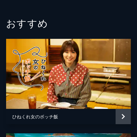
野はアリバイが成立していたが…!?
麻里
佐々木心音
35分
竹原
梅垣義明
#3 第三ばな カンヅメ大舌戦
おすすめ
人気急上昇中の若手俳優・谷岡が自宅で何者
今野副署長
温水洋一
かに襲われ大怪我を。城西警察署の刑事たち
は、部屋は施錠されていたため犯人は合鍵を
監督
宝来忠昭
持つ交際相手だと推測、過去の交際相手から
事情を聞くが…!?
桑島憲司
34分
矢部宏光
#4 第四ばな カップ焼そば大捕物
五島は、連続強盗の犯人は自分だと語る男・
脚本
田口佳宏
山之辺を任意で取り調べ中、いきなり掴み掛
かられる。山之辺の「カップ焼そばのお湯は
小峯裕之
捨てずに飲む」という発言を冗談だと受け取
原作
坂戸佐兵衛
った五島にキレたのだ。
34分
旅井とり
#5 第五ばな 名古屋めし包囲網
ひねくれ女のボッチ飯
音楽
岩崎太整
カリスマトレーダーの男性が背後から蹴られ
頭を強打する事件が発生。直後、岩瀬良一が
自首する。弟をかばい身代わりになったの