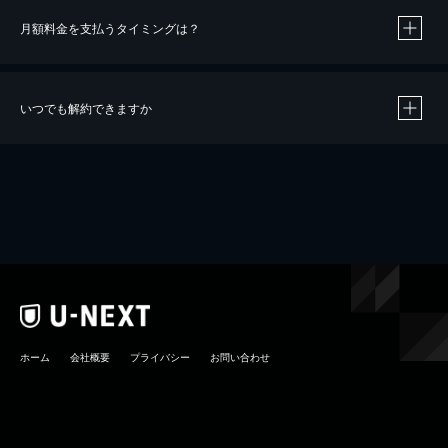
月額料金を支払うタイミングは？
※
40％ポイント還元の対象は、クレジットカード決済による作品の購入 / レンタルです。
※
iOSアプリのUコイン決済による作品の購入 / レンタルは、20％のポイント還元です。
※
還元の対象外となる決済方法や商品があります。くわしくは
こちら
をご確認ください。
いつでも解約できますか
こちら
ホーム
会社概要
プライバシー
お問い合わせ