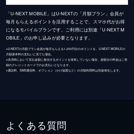
「U-NEXT MOBILE」はU-NEXTの「月額プラン」会員が
毎月もらえるポイントを活用することで、スマホ代がお得
になるモバイルプランです。ご利用には別途「U-NEXT M
OBILE」のお申し込みが必要となります。
※U-NEXTの月額プラン会員が毎月もらえる1,200円分のポイントを、U-NEXT MOBILEの
月額基本料の支払いに充てた場合。
※決済時において支払金額に相当するポイントを保有していない場合、差額分の料金はご登
録のクレジットカードでのお支払いとなります。
※通話料、SMS通信料、オプション（かけ放題など）の月額利用料は別途発生します。
よくある質問