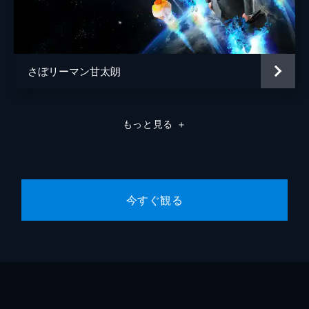
を負わせた疑いで、城西署の刑事課が取り調
べることに。吉岡は説教しただけであり、自
分で勝手に頭をぶつけたのではとしらを切
る。
35分
さぼリーマン甘太朗
#9 第九ばな 中華チェーン緊急配備
出版社の編集長が殴打された事件で、立花は
イケメンフードライターの牧野晴彦を取り調
もっと見る
＋
べる。だが牧野は事件当日、餃子の王将や幸
楽苑などの人気中華チェーン店の取材のため
大阪にいたと供述する。
35分
#10 第十ばな 東京みやげ一斉調査
今すぐ観る
取調べの名手・武井芳郎が警察を辞め、田舎
に帰ると城西署の刑事課に挨拶にやってく
る。みやげを買ったことがないという武井の
ため、立花が昔世話になったお礼にみやげの
品を考えると提案し…!?
34分