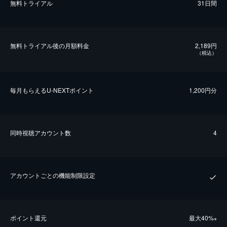
無料トライアル
31日間
無料トライアル後の⽉額料金
2,189円
（税込）
毎⽉もらえるU-NEXTポイント
1,200円分
同時視聴アカウント数
4
アカウントごとの機能制限設定
ポイント還元
最⼤40%
※