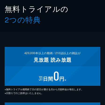
無料トライアルの
2つの特典
420,000
本以上の動画 /
210
誌以上の雑誌が
見放題
読み放題
0
31
日間
円
※
※無料トライアル期間終了日の翌日が属する月から月額料金が発生します。
※日割りでのご請求はいたしません。