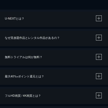
U-NEXTとは？
なぜ見放題作品とレンタル作品があるの？
無料トライアルは何が無料？
※
最大40%
ポイント還元とは？
※
※
作品によって必要なポイントが異なります。
フルHD画質 / 4K画質とは？