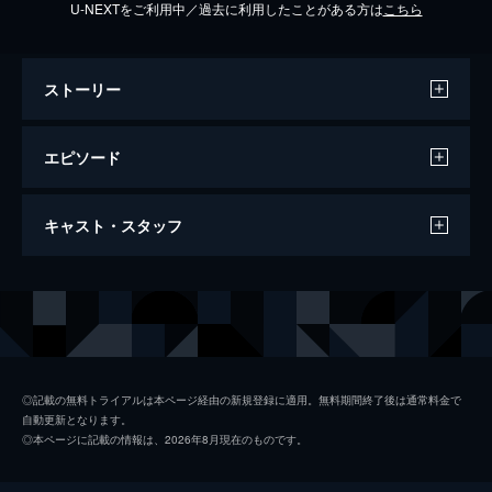
U-NEXTをご利用中／過去に利用したことがある方は
こちら
ストーリー
エピソード
#1 第一ばな 立ち食いそば大論争
キャスト・スタッフ
城西警察署の取調室では、窃盗事件の容疑
者・島田の取り調べが行われていた。しか
し、島田は全く口を割ろうとせず、取り調べ
出演
立花警部
佐藤二朗
を担当する五島警部補は苦戦を強いられてし
韮澤課長
小沢仁志
まう。
34分
村中巡査
河西智美
#2 第二ばな 袋入りラーメン大捜査線
◎記載の無料トライアルは本ページ経由の新規登録に適用。無料期間終了後は通常料金で
自動更新となります。
とある会社で個人情報流出事件が発生。城西
五島警部補
鈴木身来
◎本ページに記載の情報は、2026年8月現在のものです。
警察署の立花と五島は、犯行時間帯に社内に
香織
間宮夕貴
いた社員の菅野に事情聴取を行うことに。菅