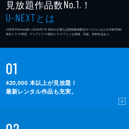
見放題作品数
！
No.1
※
とは
U-NEXT
※GEM Partners調べ/2026年7⽉ 国内の主要な定額制動画配信サービスにおける洋画/邦画/
海外ドラマ/韓流・アジアドラマ/国内ドラマ/アニメを調査。別途、有料作品あり。
01
420,000
本以上が見放題！
最新レンタル作品も充実。
02