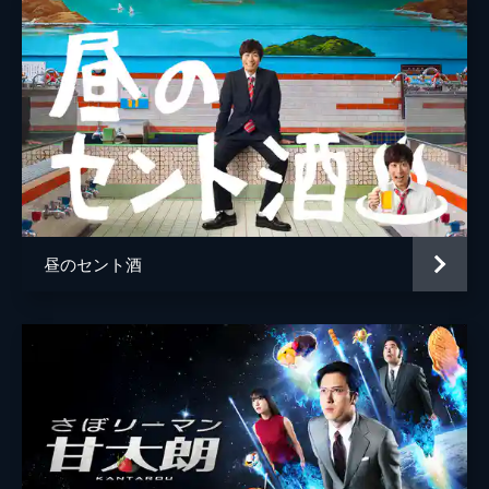
だ。五島が取り調べるが、良一の言動に違和
感を覚える。
34分
#6 第六ばな ポテトチップス紛争
管轄内で下着泥棒が頻発。被害者宅で捜査し
ていた立花は、2種類のポテトチップスの食
べかすに気づく。そんな中、岸本という男が
被疑者として浮上し、五島が取り調べを開始
する。
35分
昼のセント酒
#7 第七ばな 牛丼サミット
若い女性がカッターナイフを持った男に右手
を切りつけられる事件が発生。男は目出し帽
を被っており顔は見えなかったが、被害者の
杉山多恵子はしつこく付きまとっていた児玉
に間違いないと断言する。
34分
#8 第八ばな レトルトカレー捜査網
吉岡秀夫が、妻・ゆかりへのＤＶで頭に怪我