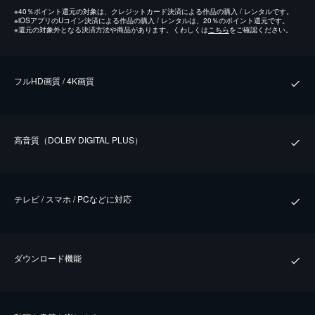
※
40％ポイント還元の対象は、クレジットカード決済による作品の購入 / レンタルです。
※
iOSアプリのUコイン決済による作品の購入 / レンタルは、20％のポイント還元です。
※
還元の対象外となる決済方法や商品があります。くわしくは
こちら
をご確認ください。
フルHD画質 / 4K画質
⾼⾳質（DOLBY DIGITAL PLUS）
テレビ / スマホ / PCなどに対応
ダウンロード機能