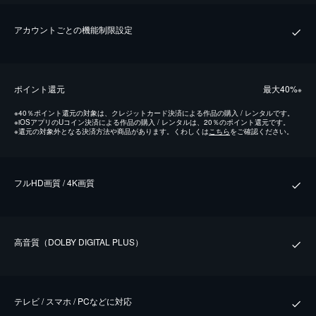
アカウントごとの機能制限設定
ポイント還元
最⼤40%
※
※
40％ポイント還元の対象は、クレジットカード決済による作品の購入 / レンタルです。
※
iOSアプリのUコイン決済による作品の購入 / レンタルは、20％のポイント還元です。
※
還元の対象外となる決済方法や商品があります。くわしくは
こちら
をご確認ください。
フルHD画質 / 4K画質
⾼⾳質（DOLBY DIGITAL PLUS）
テレビ / スマホ / PCなどに対応