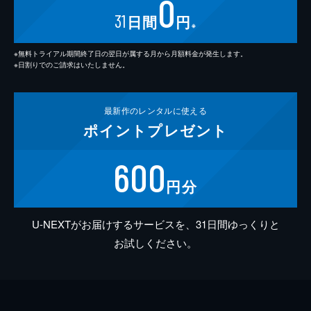
0
31
日間
円
※
※無料トライアル期間終了日の翌日が属する月から月額料金が発生します。
※日割りでのご請求はいたしません。
最新作の
レンタルに使える
ポイント
プレゼント
600
円分
U-NEXTがお届けするサービスを、31日間ゆっくりと
お試しください。