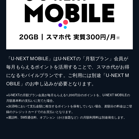
「U-NEXT MOBILE」はU-NEXTの「月額プラン」会員が
毎月もらえるポイントを活用することで、スマホ代がお得
になるモバイルプランです。ご利用には別途「U-NEXT M
OBILE」のお申し込みが必要となります。
※U-NEXTの月額プラン会員が毎月もらえる1,200円分のポイントを、U-NEXT MOBILEの
月額基本料の支払いに充てた場合。
※決済時において支払金額に相当するポイントを保有していない場合、差額分の料金はご登
録のクレジットカードでのお支払いとなります。
※通話料、SMS通信料、オプション（かけ放題など）の月額利用料は別途発生します。