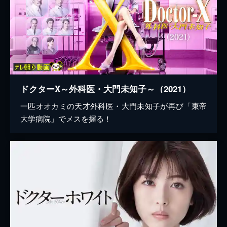
ドクターX～外科医・大門未知子～（2021）
一匹オオカミの天才外科医・大門未知子が再び「東帝
大学病院」でメスを握る！