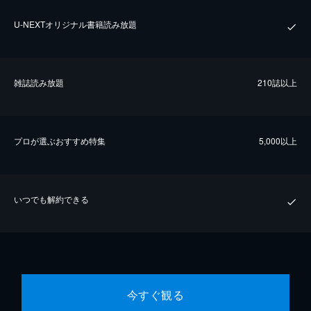
U-NEXTオリジナル書籍読み放題
雑誌読み放題
210誌以上
プロが選ぶおすすめ特集
5,000以上
いつでも解約できる
今すぐ観る