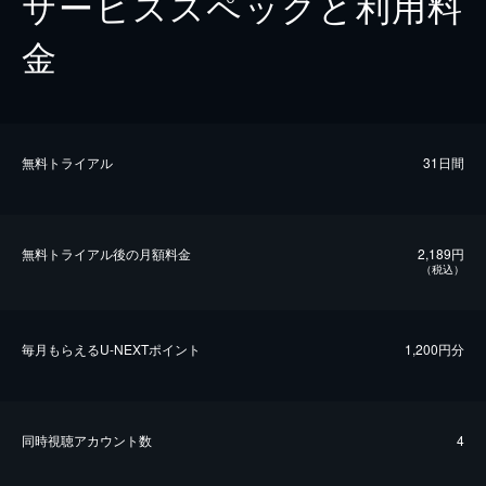
サービススペックと利用料
金
無料トライアル
31日間
無料トライアル後の⽉額料金
2,189円
（税込）
毎⽉もらえるU-NEXTポイント
1,200円分
同時視聴アカウント数
4