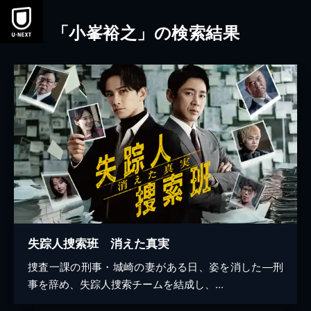
本文へスキップ
「小峯裕之」の検索結果
失踪人捜索班 消えた真実
捜査一課の刑事・城崎の妻がある日、姿を消した―刑
事を辞め、失踪人捜索チームを結成し、...