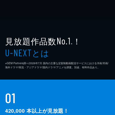
見放題作品数
！
No.1
※
とは
U-NEXT
※GEM Partners調べ/2026年7⽉ 国内の主要な定額制動画配信サービスにおける洋画/邦画/
海外ドラマ/韓流・アジアドラマ/国内ドラマ/アニメを調査。別途、有料作品あり。
01
420,000
本以上が見放題！