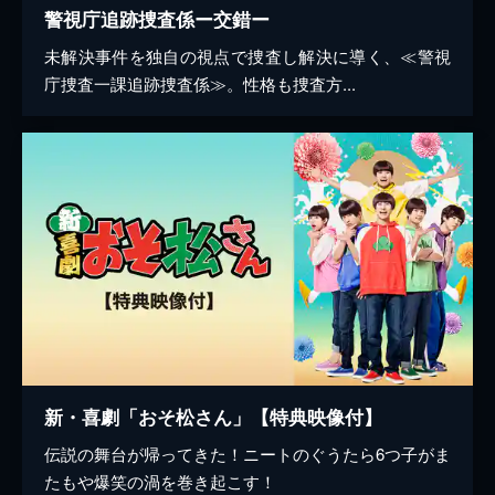
警視庁追跡捜査係ー交錯ー
未解決事件を独自の視点で捜査し解決に導く、≪警視
庁捜査一課追跡捜査係≫。性格も捜査方...
新・喜劇「おそ松さん」【特典映像付】
伝説の舞台が帰ってきた！ニートのぐうたら6つ子がま
たもや爆笑の渦を巻き起こす！