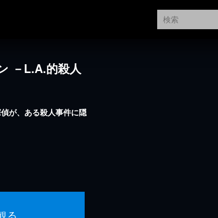
 －L.A.的殺人
探偵が、ある殺人事件に隠
観る