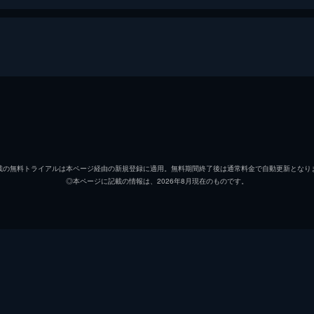
事件
ハリー・ロックハート
ロバー
ペリー
ヴァル
載の無料トライアルは本ページ経由の新規登録に適用。無料期間終了後は通常料金で自動更新となり
◎本ページに記載の情報は、2026年8月現在のものです。
ハーモニー・フェイス・レイン
ミシェ
ハーラン・デクスター
コービ
ダッシ
ラリー