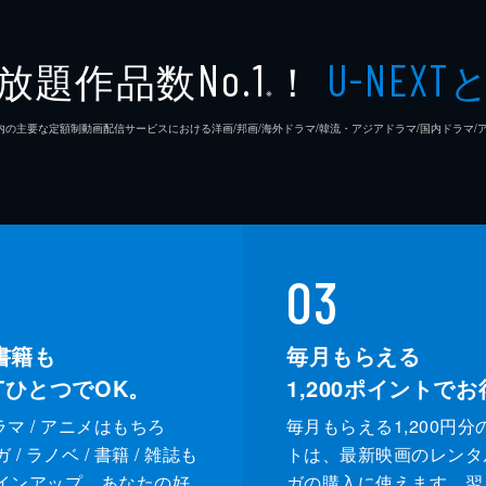
放題作品数
！
No.1
U-NEXT
※
26年7⽉ 国内の主要な定額制動画配信サービスにおける洋画/邦画/海外ドラマ/韓流・アジアドラマ/国内ドラ
03
書籍も
毎月もらえる
XTひとつでOK。
1,200
ポイントでお
ドラマ / アニメはもちろ
毎月もらえる1,200円分
/ ラノベ / 書籍 / 雑誌も
トは、最新映画のレンタ
インアップ。あなたの好
ガの購入に使えます。翌