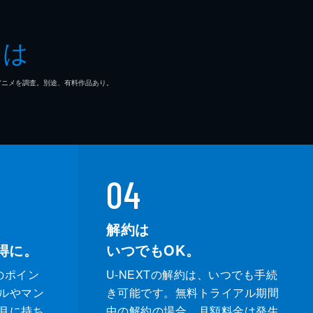
とは
マ/アニメを調査。別途、有料作品あり。
04
解約は
得に。
いつでもOK。
のポイン
U-NEXTの解約は、いつでも手続
ルやマン
き可能です。無料トライアル期間
月に持ち
中の解約の場合、月額料金は発生