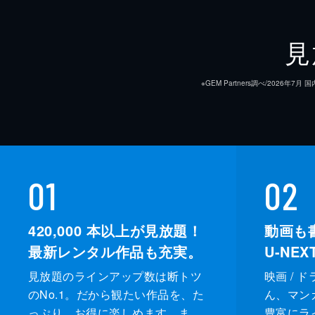
見
※GEM Partners調べ/20
01
02
420,000
本以上が見放題！
動画も
最新レンタル作品も充実。
U-NE
見放題のラインアップ数は断トツ
映画 / 
のNo.1。だから観たい作品を、た
ん、マンガ 
っぷり、お得に楽しめます。ま
豊富にラ