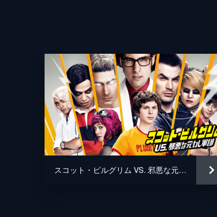
監督
脚本
原作
スコット・ピルグリム VS. 邪悪な元カレ軍団
音楽
製作