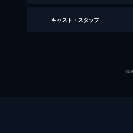
キャスト・スタッフ
キスキス，バンバン －L.A.的殺人
103分
出演
◎記