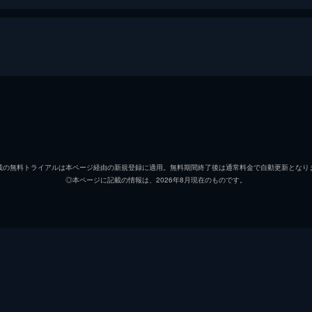
ん
ットはルーンエンジェル隊の寮、ヴィラ・エンジェルに出頭。
ほぼ相手にされない。カルーアやアニスらは休日を楽しむ。
アプリコット・桜葉
稲村優
ん
アニス・アジート
花村怜
服でも買おうと街に繰り出した。するとバーゲン中で買い物魂
載の無料トライアルは本ページ経由の新規登録に適用。無料期間終了後は通常料金で自動更新となり
◎本ページに記載の情報は、2026年8月現在のものです。
ナノナノ・プディング
明坂聡
、「大福袋市」が開催され、その目玉商品が最高級宇宙コンブ
カルーア（テキーラ）・マジョラム
平野綾
リリィ・C・シャーベット
中山恵
と思われているアニスだが、幼い頃に鍋をめぐる知られざる恐
ミモレット
小林晃
すると必ず謎の鍋奉行が出現。その圧倒的な強さに幼いアニス