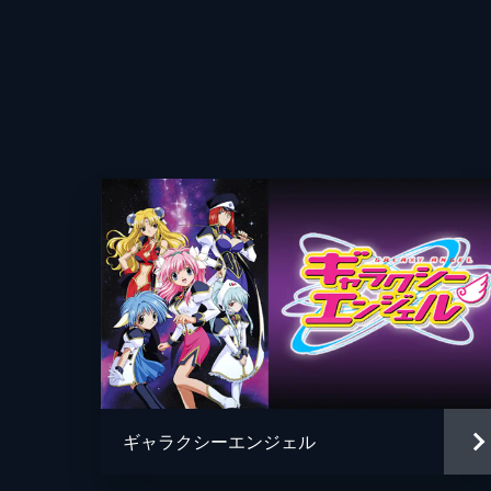
屈辱を体験した。
監督
24分
キャラクターデザイン
第4話 誘惑！３時のカフェテーブる
ルーンαにアームズアライアンスの公
原作
ーンエンジェル隊はタジタジ。アプ
キャラクター原案
す。
24分
音楽
第5話 和解！大人のアルコーる～ん
アニメーション制作
リリィとアニスはことあるごとに衝突
ペースのアニスは、まるで水と油。1
思いやるが…。
24分
ギャラクシーエンジェル
第6話 誕生！新人アイドる～ん