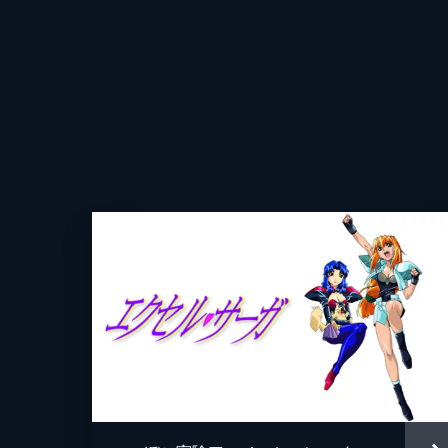
アニスは楽してセレブになろうと神社
ろう」と告げられると、最初に手にし
ていく。
24分
第10話 強襲！戦場のプロフェッシ
ルーンエンジェル隊はトラブルを解決
ている。度重なる失態に憂慮した上層
込む。
24分