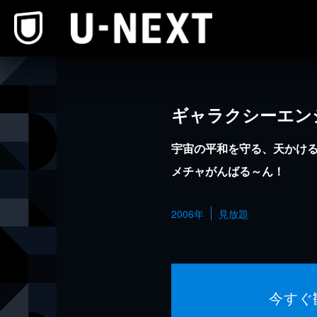
本文へスキップ
ギャラクシーエン
宇宙の平和を守る、天かけ
メチャがんばる～ん！
2006年
見放題
今すぐ