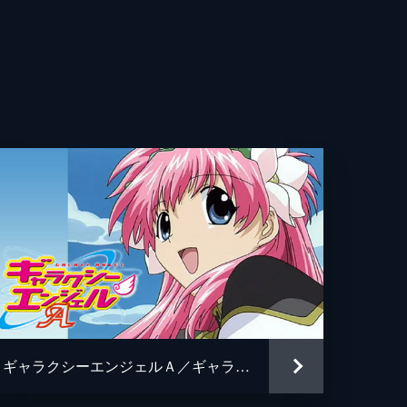
二
ル
コリー
な
通
イト
イ
いを
ギャラクシーエンジェルＡ／ギャラクシーエンジェルＡＡ