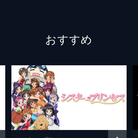
で神頼み。「最初に手にしたものが、お前の望みをかなえるで
たわらをきっかけに、ナノナノを連れて無理矢理物々交換を重
おすすめ
ョナる～ん
に導くが、常にやり過ぎで、しかも大雑把。結局、被害は倍増
部はエンジェル隊を再教育しようと伝説の男・サカエ教官を送