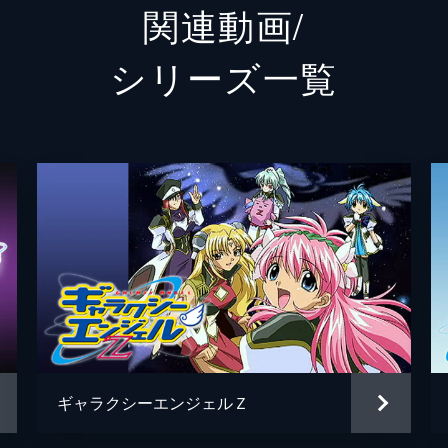
関連動画/
岸誠二
シリーズ⼀覧
篠原健
～ん
女であるナツメ・イザヨイがやってきた。世俗ずれした彼女に
ブロッ
リコットはナツメの接待係になってしまったため、懸命にもて
かなん
原田勝
サテラ
する。軍人で折り目正しいリリィと、トレジャーハンターでマ
0年が経って2人は過去を振り返る。お互いに丸くなり、お互
ギャラクシーエンジェルＺ