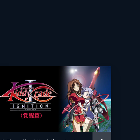
あ
ね
し
り