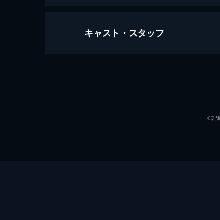
キャスト・スタッフ
第1話 出撃！天使のスクランブる～
自首することにした宇宙犯罪者・ガレ
が、その人畜無害そうな風貌のため、
声の出演
24分
第2話 激安！グラウンドバザーる～
アプリコットらはたまにはおしゃれな
◎記
火がつく。そんなアプリコットは近日
と知る。
24分
第3話 伝説！食材サバイバる～ん
男勝りで傍若無人、マイペースで無敵
体験があった。伝説の鍋を食べようと