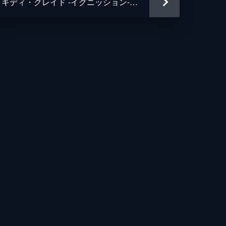
キディ・グレイド -イグニッション-(覚醒篇)