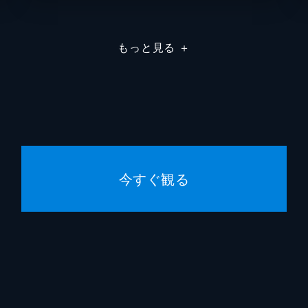
デュオのアイドルとしてデビュー。エンジェル隊はナツメの気
いに思っていたが、両者はあっという間に赤丸急上昇となる。
もっと見る
＋
隊がやってくる。その噂にルーンαの面々は喜びつつも、緊張
をはじめ、ランファ、ミント、フォルテ、ヴァニラ、ちとせが
今すぐ観る
ルにはある恐ろしい秘密があった。それは決して語ってはなら
こる、身の毛もよだつ怪奇現象だ。次々に亡霊メリッサの魔の