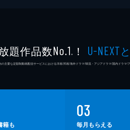
放題作品数
！
No.1
U-NEXT
※
26年7⽉ 国内の主要な定額制動画配信サービスにおける洋画/邦画/海外ドラマ/韓流・アジアドラマ/国内ドラ
03
書籍も
毎月もらえる