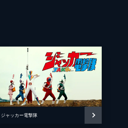
香
咲
美
平
太
人
也
琴
ジャッカー電撃隊