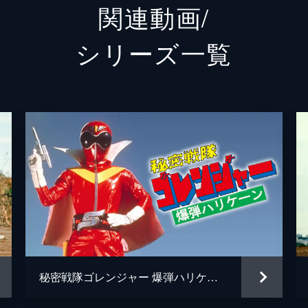
関連動画/
天野美琴
中村静
シリーズ⼀覧
レムネア
桃瀬美
アーシー
佃井皆
徳永悠
平山相
森重真
白石隼
奥仲麻
秘密戦隊ゴレンジャー 爆弾ハリケーン
永瀬匡