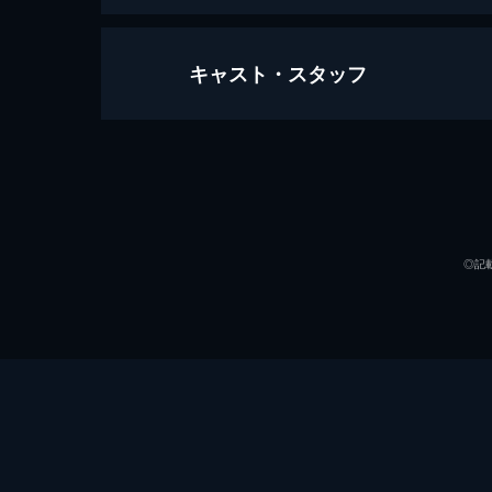
キャスト・スタッフ
劇場版 獣電戦隊キョウリュウジャー
29分
出演
◎記