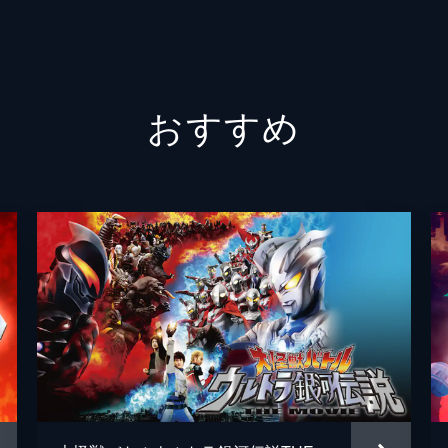
坂本浩
三条陸
おすすめ
八手三
佐橋俊
鈴木武
平城隆
高木勝