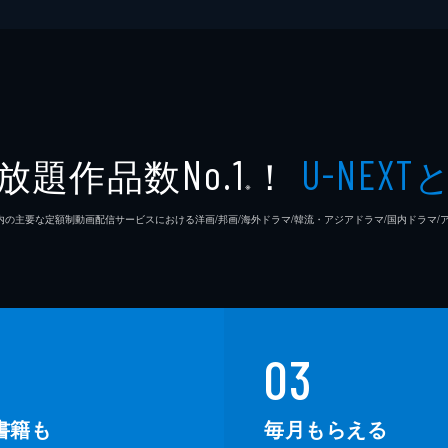
放題作品数
！
No.1
U-NEXT
※
26年7⽉ 国内の主要な定額制動画配信サービスにおける洋画/邦画/海外ドラマ/韓流・アジアドラマ/国内ドラ
03
書籍も
毎月もらえる