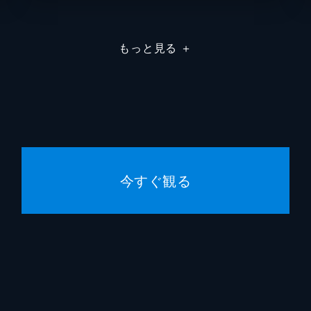
戸塚純
もっと見る
＋
高山侑
賢神トリン
森川智
カオス
菅生隆
キャンデリラ
戸松遥
今すぐ観る
ドゴルド
鶴岡聡
アイガロン
水島裕
ラッキューロ
折笠愛
デスリュウジャー
宮野真