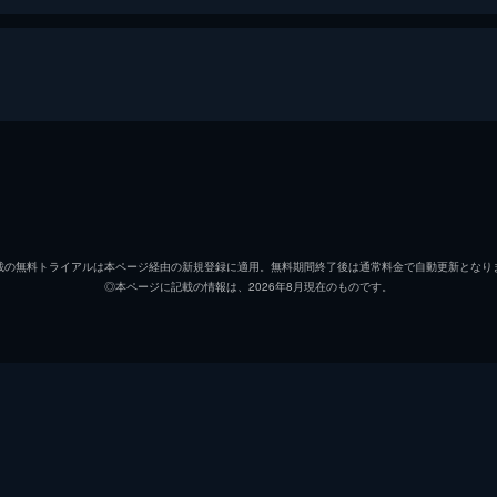
 ガブリンチョ・オブ・ミュージック
桐生ダイゴ／キョウリュウレッド
竜星涼
イアン・ヨークランド／キョウリュウブラック
斉藤秀
載の無料トライアルは本ページ経由の新規登録に適用。無料期間終了後は通常料金で自動更新となり
◎本ページに記載の情報は、2026年8月現在のものです。
有働ノブハル／キョウリュウブルー
金城大
立風館ソウジ／キョウリュウグリーン
塩野瑛
アミィ結月／キョウリュウピンク
今野鮎
空蝉丸／キョウリュウゴールド
丸山敦