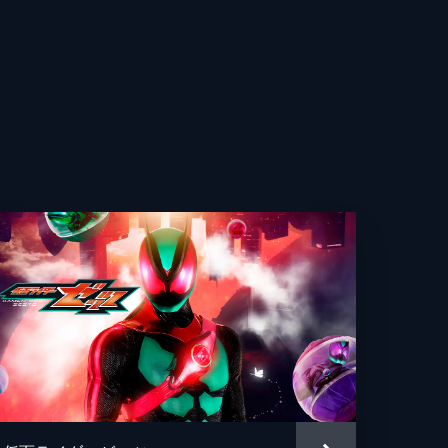
一
郎
彦
幸
司
裕