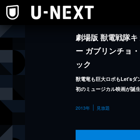
本文へスキップ
劇場版 獣電戦隊
ー ガブリンチョ
ック
獣電竜も巨大ロボもLet's
初のミュージカル映画が誕
2013年
見放題