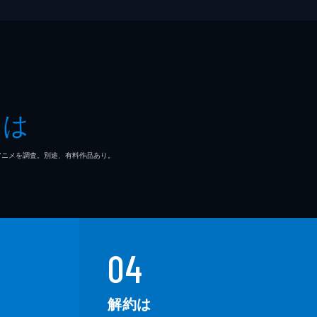
とは
マ/アニメを調査。別途、有料作品あり。
04
解約は