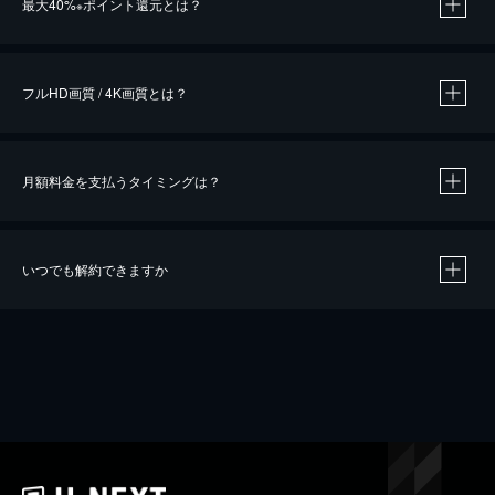
最大40%
ポイント還元とは？
※
※
作品によって必要なポイントが異なります。
フルHD画質 / 4K画質とは？
月額料金を支払うタイミングは？
※
40％ポイント還元の対象は、クレジットカード決済による作品の購入 / レンタルです。
※
iOSアプリのUコイン決済による作品の購入 / レンタルは、20％のポイント還元です。
※
還元の対象外となる決済方法や商品があります。くわしくは
こちら
をご確認ください。
いつでも解約できますか
こちら