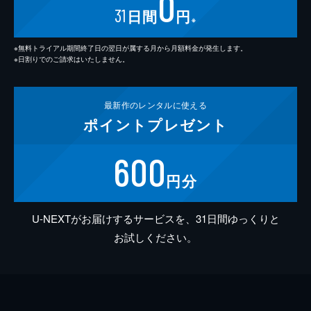
0
31
日間
円
※
※無料トライアル期間終了日の翌日が属する月から月額料金が発生します。
※日割りでのご請求はいたしません。
最新作の
レンタルに使える
ポイント
プレゼント
600
円分
U-NEXTがお届けするサービスを、31日間ゆっくりと
お試しください。