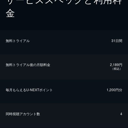
金
無料トライアル
31日間
無料トライアル後の⽉額料金
2,189円
（税込）
毎⽉もらえるU-NEXTポイント
1,200円分
同時視聴アカウント数
4