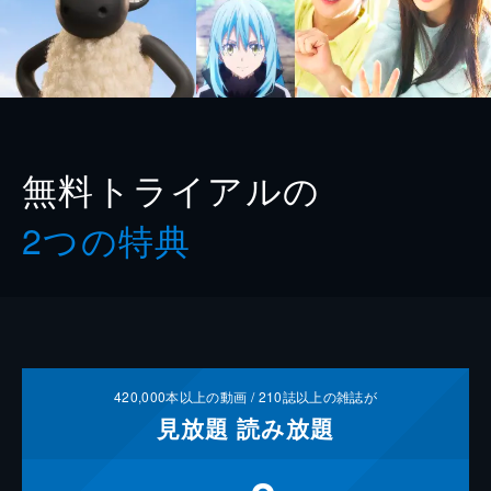
無料トライアルの
2つの特典
420,000
本以上の動画 /
210
誌以上の雑誌が
見放題
読み放題