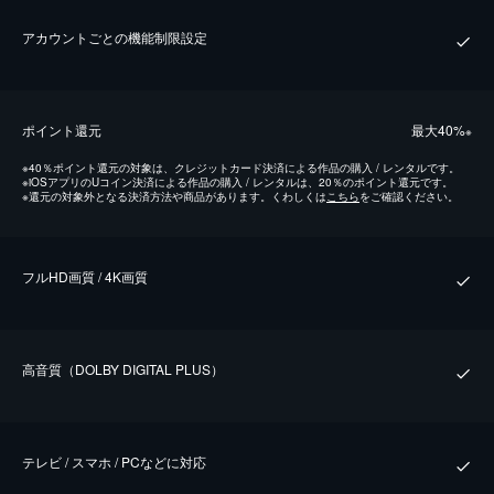
アカウントごとの機能制限設定
ポイント還元
最⼤40%
※
※
40％ポイント還元の対象は、クレジットカード決済による作品の購入 / レンタルです。
※
iOSアプリのUコイン決済による作品の購入 / レンタルは、20％のポイント還元です。
※
還元の対象外となる決済方法や商品があります。くわしくは
こちら
をご確認ください。
フルHD画質 / 4K画質
⾼⾳質（DOLBY DIGITAL PLUS）
テレビ / スマホ / PCなどに対応