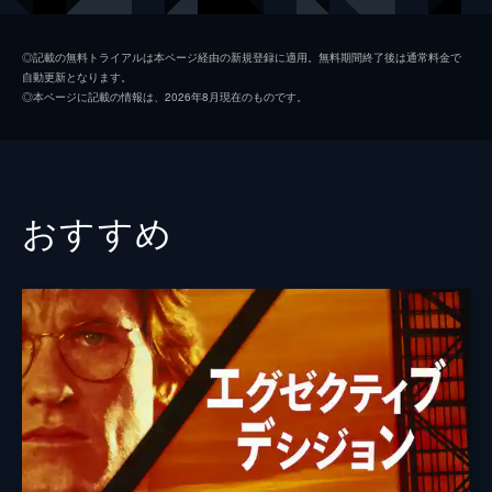
ロバート・デュヴァル
◎記載の無料トライアルは本ページ経由の新規登録に適用。無料期間終了後は通常料金で
自動更新となります。
マイケル・ラパポート
◎本ページに記載の情報は、2026年8月現在のものです。
マイケル・ルーカー
サラ・ウィンター
ウェンディ・クルーソン
おすすめ
ロドニー・ローランド
監督
ロジャー・スポティスウッド
音楽
トレヴァー・ラビン
製作
ジョン・デイヴィソン
マイク・メダヴォイ
アーノルド・シュワルツェネッガー