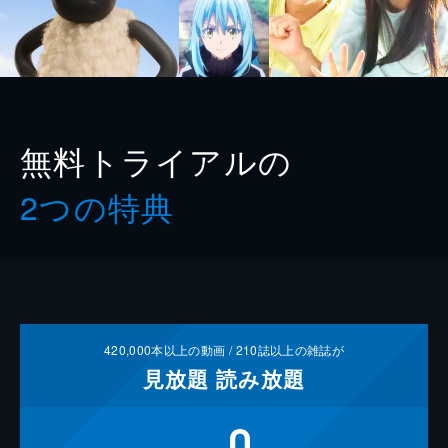
無料トライアルの
2つの特典
420,000
本以上の動画 /
210
誌以上の雑誌が
見放題
読み放題
0