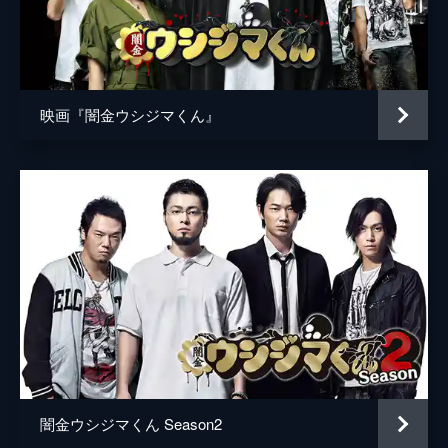
山口雅俊
事に慣れてきた千秋は、人を見る目を活かし
つつ客との信頼関係を築こうとする。
李正姫
25分
原作
真鍋昌平
第5話
営業マンの板橋と小堀は昔からの親友だった
映画『闇金ウシジマくん』
音楽
吉俣良
が、遊興費をカウカウファイナンスに借りて
いた板橋は、利息の返済のため小堀から金を
演出
山口雅俊
借りる。一方、エロリアーノの風俗嬢・端樹
は目標の3000万円を貯めつつあった。
川村泰祐
26分
第6話
経営不振の闇金業者・さぎさきローンの社
長・鷺崎は、部下の芳則に同業他社に潜入し
て顧客名簿を盗んでくるよう命じる。そして
カウカウファイナンスに偽名で潜り込む芳則
は、エロリアーノの杏奈の元彼でもあった。
26分
第7話
闇金ウシジマくん Season2
カウカウファイナンスの名簿を盗めとの鷺崎