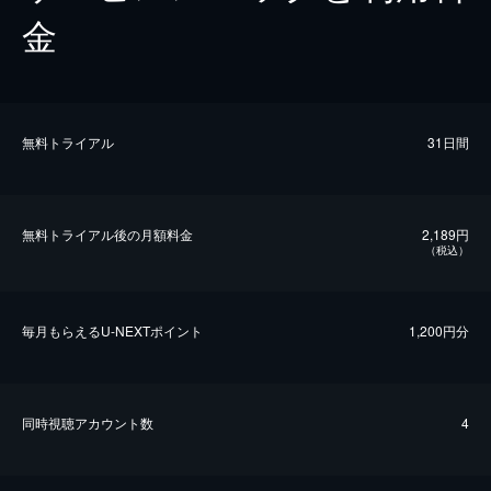
金
無料トライアル
31日間
無料トライアル後の⽉額料金
2,189円
（税込）
毎⽉もらえるU-NEXTポイント
1,200円分
同時視聴アカウント数
4