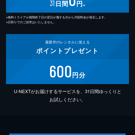
31
日間
円
※
※無料トライアル期間終了日の翌日が属する月から月額料金が発生します。
※日割りでのご請求はいたしません。
最新作の
レンタルに使える
ポイント
プレゼント
600
円分
U-NEXTがお届けするサービスを、31日間ゆっくりと
お試しください。