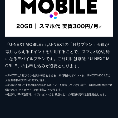
「U-NEXT MOBILE」はU-NEXTの「月額プラン」会員が
毎月もらえるポイントを活用することで、スマホ代がお得
になるモバイルプランです。ご利用には別途「U-NEXT M
OBILE」のお申し込みが必要となります。
※U-NEXTの月額プラン会員が毎月もらえる1,200円分のポイントを、U-NEXT MOBILEの
月額基本料の支払いに充てた場合。
※決済時において支払金額に相当するポイントを保有していない場合、差額分の料金はご登
録のクレジットカードでのお支払いとなります。
※通話料、SMS通信料、オプション（かけ放題など）の月額利用料は別途発生します。