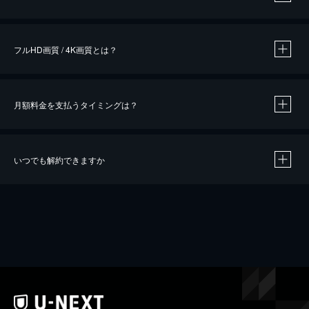
※
作品によって必要なポイントが異なります。
フルHD画質 / 4K画質とは？
月額料金を支払うタイミングは？
※
40％ポイント還元の対象は、クレジットカード決済による作品の購入 / レンタルです。
※
iOSアプリのUコイン決済による作品の購入 / レンタルは、20％のポイント還元です。
※
還元の対象外となる決済方法や商品があります。くわしくは
こちら
をご確認ください。
いつでも解約できますか
こちら