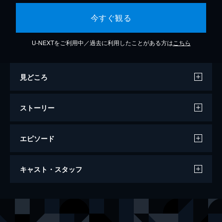
今すぐ観る
U-NEXTをご利用中／過去に利用したことがある方は
こちら
見どころ
ストーリー
エピソード
第1話
キャスト・スタッフ
違法な金利で金を貸し付ける闇金業者・カウ
カウファイナンスの社長・丑嶋の元には、も
はや正規の金融機関から借りられなくなった
出演
丑嶋馨
山田孝之
客たちが連日詰め掛ける。そんなある日、元
大久保千秋
片瀬那奈