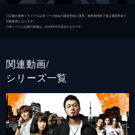
AV女優の大久保千秋が訪ねてきた。
26分
高田
崎本大海
第2話
◎記載の無料トライアルは本ページ経由の新規登録に適用。無料期間終了後は通常料金で
自動更新となります。
OL・村田久美子は、社内での人間関係を維
柄崎
やべきょうすけ
◎本ページに記載の情報は、2026年8月現在のものです。
持するための服などの資金をカウカウファイ
杏奈
横山美雪
ナンスに借りに来た。彼氏の健介もカウカウ
からの激しい取り立てを受け、これを逃れる
瑞樹
かすみりさ
ために久美子のアパートに転がり込む。
24分
モコ
希崎ジェシカ
関連動画/
第3話
小百合
西條るり
健介は相変わらず靴や洋服に浪費を続け、久
シリーズ⼀覧
美子は風俗のバイトが会社にばれたにもかか
大原正一
徳井優
わらず浪費のため、さらに風俗の仕事にのめ
り込む。やがて丑嶋たちは健介を見つけ、借
沼田
山本浩司
金返済にあたって究極の選択を突きつける。
小堀
中村靖日
25分
第4話
板橋
山中崇
債務者には非情な丑嶋だったが、一方では貸
付資金を月15％という高い利息で金主・大原
脚本
福間正浩
から借りていた。また、少しずつ金貸しの仕