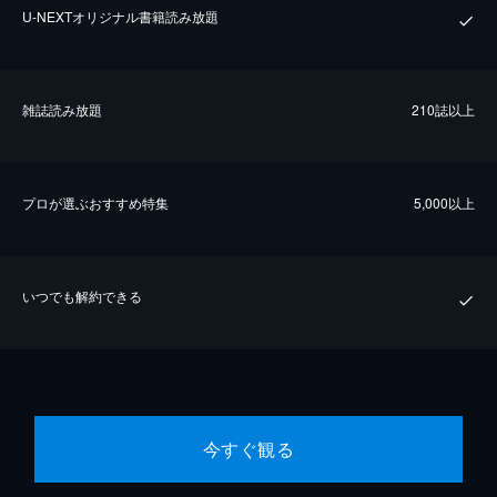
U-NEXTオリジナル書籍読み放題
雑誌読み放題
210誌以上
プロが選ぶおすすめ特集
5,000以上
いつでも解約できる
今すぐ観る