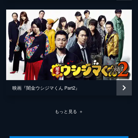
のプレッシャーは、スパイとして丑嶋の下で
働く芳則を次第に追い詰めていく。一方、エ
ロリアーノの端樹のマンションに、彼女に対
して執着と復讐心を併せ持つ沼田が現れる。
25分
第8話
芳則は丑嶋に、カウカウファイナンスの名簿
を盗むつもりだったと白状し、今度は丑嶋に
脅されて鷺崎のさぎさきローンの名簿を盗
む。追い込まれて後がない芳則はエロリアー
ノに乗り込み、杏奈に逃避行を持ち掛け…。
28分
第9話
映画『闇金ウシジマくん Part2』
カウカウファイナンスの客でタクシー運転手
の足立は、居眠り運転をしてエロリアーノの
風俗嬢・ユカリをひいてしまう。足立は隠蔽
もっと見る
＋
すべく彼女をタクシーのトランクに乗せて走
り出すが、丑嶋と柄崎が乗り込んできた。
29分