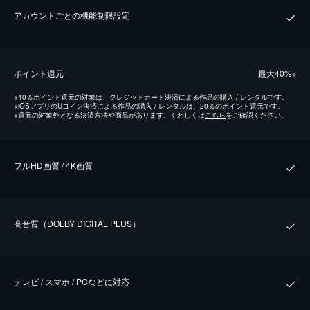
アカウントごとの機能制限設定
ポイント還元
最⼤40%
※
※
40％ポイント還元の対象は、クレジットカード決済による作品の購入 / レンタルです。
※
iOSアプリのUコイン決済による作品の購入 / レンタルは、20％のポイント還元です。
※
還元の対象外となる決済方法や商品があります。くわしくは
こちら
をご確認ください。
フルHD画質 / 4K画質
⾼⾳質（DOLBY DIGITAL PLUS）
テレビ / スマホ / PCなどに対応