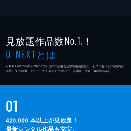
見放題作品数
！
No.1
※
とは
U-NEXT
※GEM Partners調べ/2026年7⽉ 国内の主要な定額制動画配信サービスにおける洋画/邦画/
海外ドラマ/韓流・アジアドラマ/国内ドラマ/アニメを調査。別途、有料作品あり。
01
420,000
本以上が見放題！
最新レンタル作品も充実。